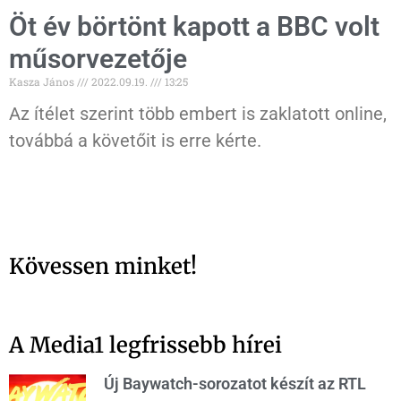
Öt év börtönt kapott a BBC volt
műsorvezetője
Kasza János
2022.09.19.
13:25
Az ítélet szerint több embert is zaklatott online,
továbbá a követőit is erre kérte.
Kövessen minket!
A Media1 legfrissebb hírei
Új Baywatch-sorozatot készít az RTL