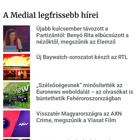
A Media1 legfrissebb hírei
Újabb kulcsember távozott a
Partizántól: Benyó Rita elbúcsúzott a
nézőktől, megszűnik az Elemző
Új Baywatch-sorozatot készít az RTL
„Szélsőségesnek” minősítették az
Euronews weboldalát – az olvasókat is
büntethetik Fehéroroszországban
Visszatér Magyarországra az AXN
Crime, megszűnik a Viasat Film