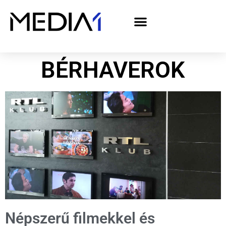
A Media1 médiaajánlata politikai hirdetőknek– országgyűlési választás 2026
BÉRHAVEROK
Népszerű filmekkel és