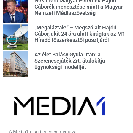
Nekiment Magyar Péternek Hajdú
Gáborék menesztése miatt a Magyar
Nemzeti Médiaszövetség
„Megaláztak!” – Megszólalt Hajdú
Gábor, akit 24 óra alatt kirúgtak az M1
Híradó főszerkesztői posztjáról
Az élet Balásy Gyula után: a
Szerencsejáték Zrt. átalakítja
ügynökségi modelljét
A Media1 elsődlegesen médiával,