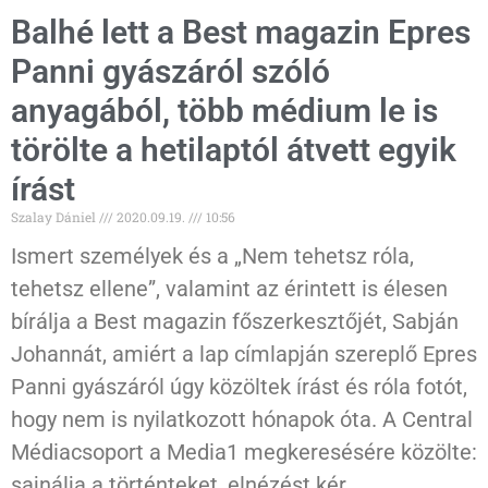
Balhé lett a Best magazin Epres
Panni gyászáról szóló
anyagából, több médium le is
törölte a hetilaptól átvett egyik
írást
Szalay Dániel
2020.09.19.
10:56
Ismert személyek és a „Nem tehetsz róla,
tehetsz ellene”, valamint az érintett is élesen
bírálja a Best magazin főszerkesztőjét, Sabján
Johannát, amiért a lap címlapján szereplő Epres
Panni gyászáról úgy közöltek írást és róla fotót,
hogy nem is nyilatkozott hónapok óta. A Central
Médiacsoport a Media1 megkeresésére közölte:
sajnálja a történteket, elnézést kér.