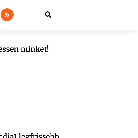
essen minket!
dia1 legfrissebb