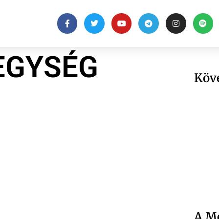
 EGYSÉG
Köv
A Me