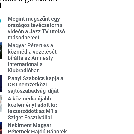
i
Megint megszűnt egy
országos tévécsatorna:
videón a Jazz TV utolsó
másodpercei
Magyar Pétert és a
közmédia vezetését
bírálta az Amnesty
International a
Klubrádióban
Panyi Szabolcs kapja a
CPJ nemzetközi
sajtószabadság-díját
A közmédia újabb
közleményt adott ki:
leszerződött az M1 a
Sziget Fesztivállal
Nekiment Magyar
Péternek Hajdú Gáborék