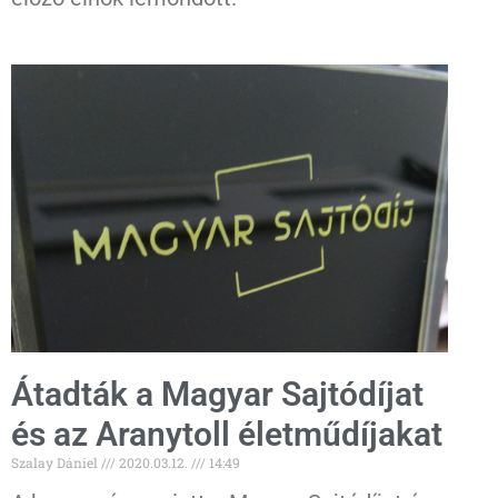
Átadták a Magyar Sajtódíjat
és az Aranytoll életműdíjakat
Szalay Dániel
2020.03.12.
14:49