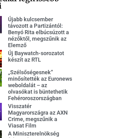
i
Újabb kulcsember
távozott a Partizántól:
Benyó Rita elbúcsúzott a
nézőktől, megszűnik az
Elemző
Új Baywatch-sorozatot
készít az RTL
„Szélsőségesnek”
minősítették az Euronews
weboldalát – az
olvasókat is büntethetik
Fehéroroszországban
Visszatér
Magyarországra az AXN
Crime, megszűnik a
Viasat Film
A Miniszterelnökség