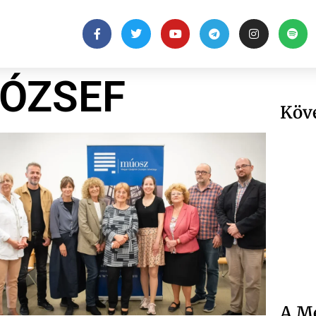
JÓZSEF
Köv
A Me