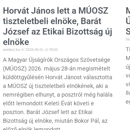
Horvát János lett a MÚOSZ
M
tiszteletbeli elnöke, Barát
Ú
József az Etikai Bizottság új
S
Sz
elnöke
T
media1.hu
2026.06.01.
09:33
M
A Magyar Újságírók Országos Szövetsége
ú
(MÚOSZ) 2026. május 28-án megismételt
v
küldöttgyűlésén Horvát Jánost választotta
v
a MÚOSZ új tiszteletbeli elnökének, aki a
I
nemrégiben elhunyt, a posztról még halála
e
előtt lemondott Keleti Évát követi e
poszton. Barát József lett az Etikai
Bizottság új elnöke, miután Bokor Pál, az
előző elnök lemondott.