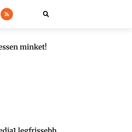
essen minket!
dia1 legfrissebb