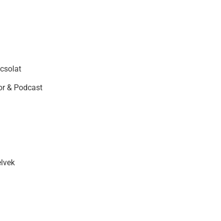
csolat
r & Podcast
elvek