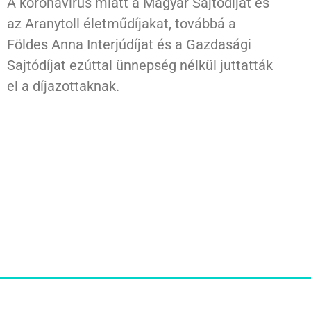
A koronavírus miatt a Magyar Sajtódíjat és
az Aranytoll életműdíjakat, továbbá a
Földes Anna Interjúdíjat és a Gazdasági
Sajtódíjat ezúttal ünnepség nélkül juttatták
el a díjazottaknak.