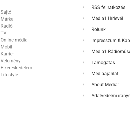
RSS feliratkozás
Sajtó
Media1 Hírlevél
Márka
Rádió
Rólunk
TV
Online média
Impresszum & Kap
Mobil
Media1 Rádióműso
Karrier
Vélemény
Támogatás
E-kereskedelem
Médiaajánlat
Lifestyle
About Media1
Adatvédelmi irány