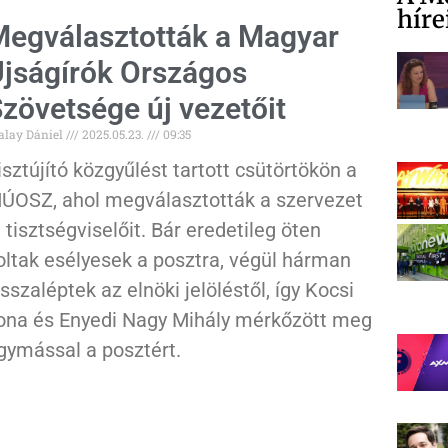
híre
egválasztották a Magyar
jságírók Országos
zövetsége új vezetőit
alay Dániel
2025.05.23.
09:35
isztújító közgyűlést tartott csütörtökön a
ÚOSZ, ahol megválasztották a szervezet
j tisztségviselőit. Bár eredetileg öten
oltak esélyesek a posztra, végül hárman
isszaléptek az elnöki jelöléstől, így Kocsi
lona és Enyedi Nagy Mihály mérkőzött meg
gymással a posztért.