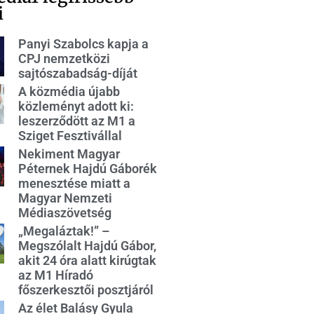
i
Panyi Szabolcs kapja a
CPJ nemzetközi
sajtószabadság-díját
A közmédia újabb
közleményt adott ki:
leszerződött az M1 a
Sziget Fesztivállal
Nekiment Magyar
Péternek Hajdú Gáborék
menesztése miatt a
Magyar Nemzeti
Médiaszövetség
„Megaláztak!” –
Megszólalt Hajdú Gábor,
akit 24 óra alatt kirúgtak
az M1 Híradó
főszerkesztői posztjáról
Az élet Balásy Gyula