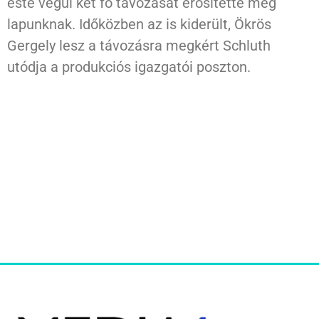
este végül két fő távozását erősítette meg
lapunknak. Időközben az is kiderült, Ökrös
Gergely lesz a távozásra megkért Schluth
utódja a produkciós igazgatói poszton.