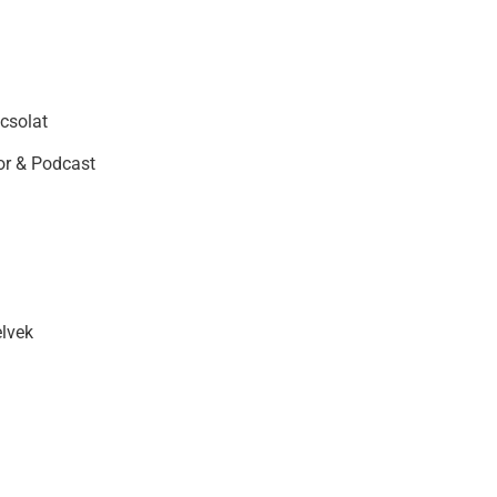
csolat
r & Podcast
elvek