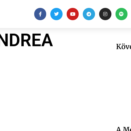
ANDREA
Köv
A Me