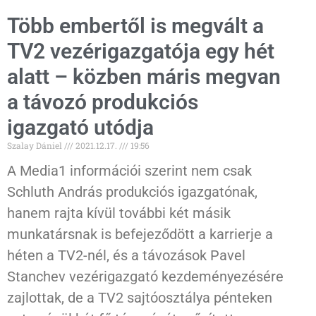
Több embertől is megvált a
TV2 vezérigazgatója egy hét
alatt – közben máris megvan
a távozó produkciós
igazgató utódja
Szalay Dániel
2021.12.17.
19:56
A Media1 információi szerint nem csak
Schluth András produkciós igazgatónak,
hanem rajta kívül további két másik
munkatársnak is befejeződött a karrierje a
héten a TV2-nél, és a távozások Pavel
Stanchev vezérigazgató kezdeményezésére
zajlottak, de a TV2 sajtóosztálya pénteken