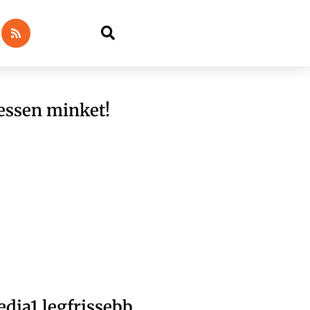
essen minket!
dia1 legfrissebb