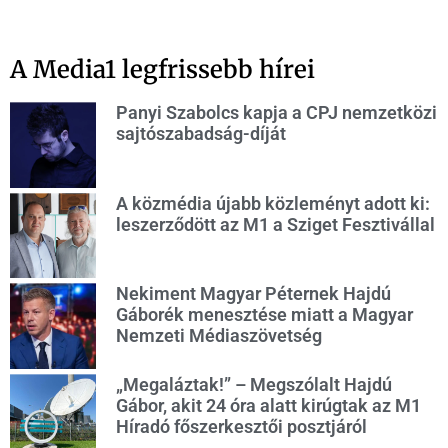
A Media1 legfrissebb hírei
Panyi Szabolcs kapja a CPJ nemzetközi
sajtószabadság-díját
A közmédia újabb közleményt adott ki:
leszerződött az M1 a Sziget Fesztivállal
Nekiment Magyar Péternek Hajdú
Gáborék menesztése miatt a Magyar
Nemzeti Médiaszövetség
„Megaláztak!” – Megszólalt Hajdú
Gábor, akit 24 óra alatt kirúgtak az M1
Híradó főszerkesztői posztjáról