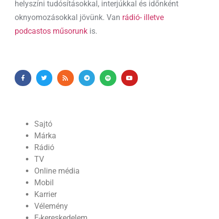
helyszíni tudósításokkal, interjúkkal és időnként
oknyomozásokkal jövünk. Van
rádió- illetve
podcastos műsorunk
is.
Sajtó
Márka
Rádió
TV
Online média
Mobil
Karrier
Vélemény
E-kereskedelem