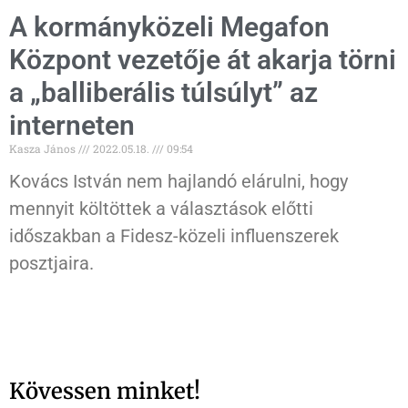
A kormányközeli Megafon
Központ vezetője át akarja törni
a „balliberális túlsúlyt” az
interneten
Kasza János
2022.05.18.
09:54
Kovács István nem hajlandó elárulni, hogy
mennyit költöttek a választások előtti
időszakban a Fidesz-közeli influenszerek
posztjaira.
Kövessen minket!