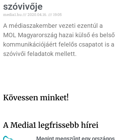
szóvivője
media1.hu
2020.04.16.
19:05
A médiaszakember vezeti ezentúl a
MOL Magyarország hazai külső és belső
kommunikációjáért felelős csapatot is a
szóvivői feladatok mellett.
Kövessen minket!
A Media1 legfrissebb hírei
Megint megszűnt egy országos