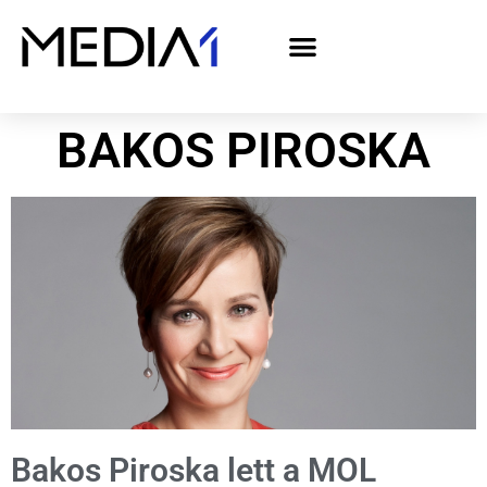
A Media1 médiaajánlata politikai hirdetőknek– országgyűlési választás 2026
BAKOS PIROSKA
Bakos Piroska lett a MOL