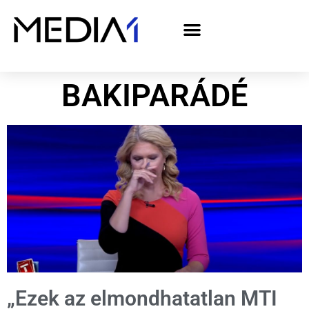
A Media1 médiaajánlata politikai hirdetőknek– országgyűlési választás 2026
BAKIPARÁDÉ
„Ezek az elmondhatatlan MTI