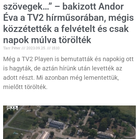
szövegek…” – bakizott Andor
Éva a TV2 hírműsorában, mégis
közzétették a felvételt és csak
napok múlva törölték
Tarr Péter
2023.09.25.
15:10
Még a TV2 Playen is bemutatták és napokig ott
is hagyták, de aztán hírünk után levették az
adott részt. Mi azonban még lementettük,
mielőtt törölték.