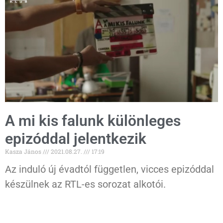
A mi kis falunk különleges
epizóddal jelentkezik
Kasza János
2021.08.27.
17:19
Az induló új évadtól független, vicces epizóddal
készülnek az RTL-es sorozat alkotói.