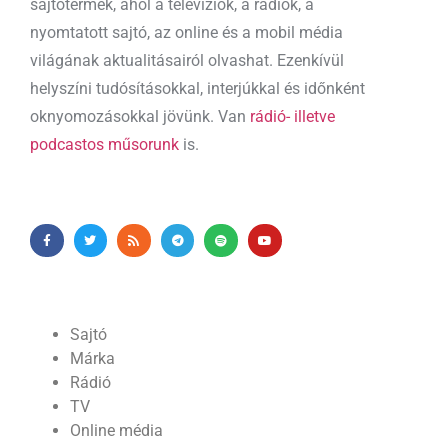
sajtótermék, ahol a televíziók, a rádiók, a
nyomtatott sajtó, az online és a mobil média
világának aktualitásairól olvashat. Ezenkívül
helyszíni tudósításokkal, interjúkkal és időnként
oknyomozásokkal jövünk. Van
rádió- illetve
podcastos műsorunk
is.
Sajtó
Márka
Rádió
TV
Online média