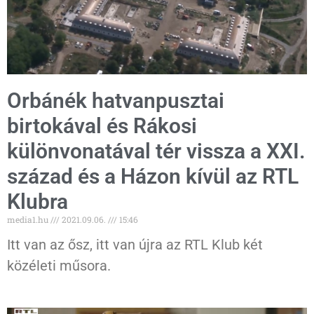
Orbánék hatvanpusztai
birtokával és Rákosi
különvonatával tér vissza a XXI.
század és a Házon kívül az RTL
Klubra
media1.hu
2021.09.06.
15:46
Itt van az ősz, itt van újra az RTL Klub két
közéleti műsora.