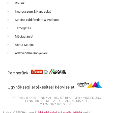
Rólunk
Impresszum & Kapcsolat
Media1 Rádióműsor & Podcast
Támogatás
Médiaajánlat
About Media1
Adatvédelmi irányelvek
Partnerünk:
Ügynökségi értékesítési képviselet:
COPYRIGHT © 2019-2026 ALL RIGHTS RESERVED / MINDEN JOG
FENNTARTVA. MEDIA1 DIGITÁLIS MÉDIA KFT.
V 1.97.2026.02.09.1337
Az oldal reCAPTCHA-t használ.
Adatvédelmi elvek
és
használati feltételek
szerint.