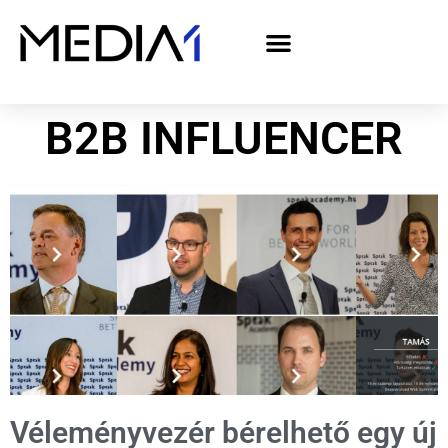
A Media1 médiaajánlata politikai hirdetőknek– országgyűlési választás 2026
B2B INFLUENCER
Véleményvezér bérelhető egy új