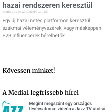
hazai rendszeren keresztül
media1.hu
2019.03.04.
14:31
Egy új hazai netes platformon keresztül
szakmai véleményvezérek, vagy másképpen
B2B influencerek bérelhetők.
Kövessen minket!
A Media1 legfrissebb hírei
Megint megszűnt egy országos
tévécsatorna: videón a Jazz TV utolsó