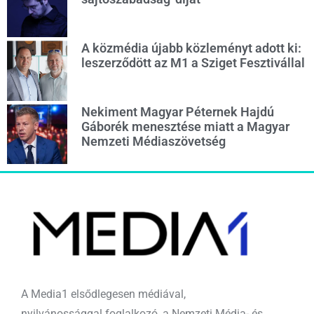
A közmédia újabb közleményt adott ki:
leszerződött az M1 a Sziget Fesztivállal
Nekiment Magyar Péternek Hajdú
Gáborék menesztése miatt a Magyar
Nemzeti Médiaszövetség
A Media1 elsődlegesen médiával,
nyilvánossággal foglalkozó, a Nemzeti Média- és