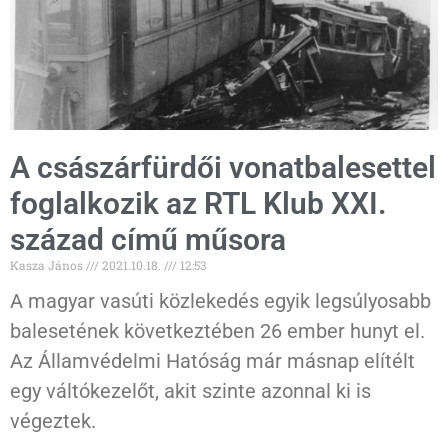
A császárfürdői vonatbalesettel
foglalkozik az RTL Klub XXI.
század című műsora
Kasza János
2021.10.18.
12:53
A magyar vasúti közlekedés egyik legsúlyosabb
balesetének következtében 26 ember hunyt el.
Az Államvédelmi Hatóság már másnap elítélt
egy váltókezelőt, akit szinte azonnal ki is
végeztek.