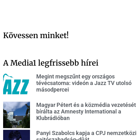
Kövessen minket!
A Media1 legfrissebb hírei
Megint megszűnt egy országos
tévécsatorna: videón a Jazz TV utolsó
másodpercei
Magyar Pétert és a közmédia vezetését
bírálta az Amnesty International a
Klubrádióban
Panyi Szabolcs kapja a CPJ nemzetközi
sajtószabadság-díját