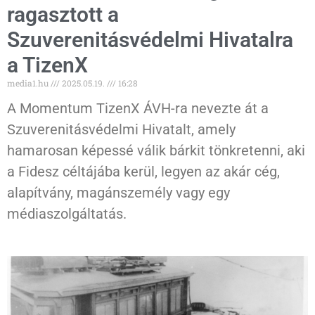
ragasztott a
Szuverenitásvédelmi Hivatalra
a TizenX
media1.hu
2025.05.19.
16:28
A Momentum TizenX ÁVH-ra nevezte át a
Szuverenitásvédelmi Hivatalt, amely
hamarosan képessé válik bárkit tönkretenni, aki
a Fidesz céltájába kerül, legyen az akár cég,
alapítvány, magánszemély vagy egy
médiaszolgáltatás.