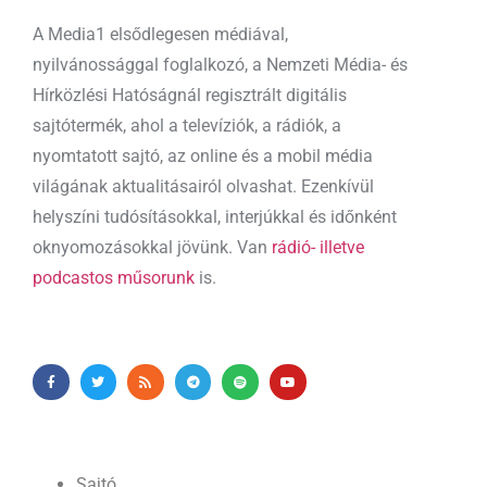
A Media1 elsődlegesen médiával,
nyilvánossággal foglalkozó, a Nemzeti Média- és
Hírközlési Hatóságnál regisztrált digitális
sajtótermék, ahol a televíziók, a rádiók, a
nyomtatott sajtó, az online és a mobil média
világának aktualitásairól olvashat. Ezenkívül
helyszíni tudósításokkal, interjúkkal és időnként
oknyomozásokkal jövünk. Van
rádió- illetve
podcastos műsorunk
is.
Sajtó