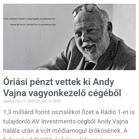
Óriási pénzt vettek ki Andy
Vajna vagyonkezelő cégéből
media1.hu
2019.07.08.
15:37
1,3 milliárd forint osztalékot fizet a Rádió 1-et is
tulajdonló AV Investments cégből Andy Vajna
halála után a volt médiamogul örökösének. A