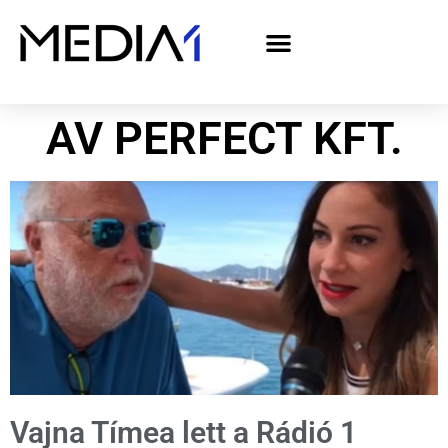
A Media1 médiaajánlata politikai hirdetőknek– országgyűlési választás 2026
AV PERFECT KFT.
Vajna Tímea lett a Rádió 1