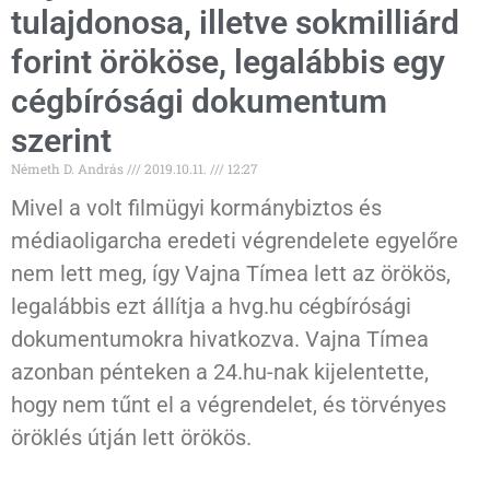
tulajdonosa, illetve sokmilliárd
forint örököse, legalábbis egy
cégbírósági dokumentum
szerint
Németh D. András
2019.10.11.
12:27
Mivel a volt filmügyi kormánybiztos és
médiaoligarcha eredeti végrendelete egyelőre
nem lett meg, így Vajna Tímea lett az örökös,
legalábbis ezt állítja a hvg.hu cégbírósági
dokumentumokra hivatkozva. Vajna Tímea
azonban pénteken a 24.hu-nak kijelentette,
hogy nem tűnt el a végrendelet, és törvényes
öröklés útján lett örökös.