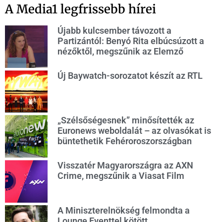
A Media1 legfrissebb hírei
Újabb kulcsember távozott a
Partizántól: Benyó Rita elbúcsúzott a
nézőktől, megszűnik az Elemző
Új Baywatch-sorozatot készít az RTL
„Szélsőségesnek” minősítették az
Euronews weboldalát – az olvasókat is
büntethetik Fehéroroszországban
Visszatér Magyarországra az AXN
Crime, megszűnik a Viasat Film
A Miniszterelnökség felmondta a
Lounge Eventtel kötött