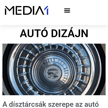
A Media1 médiaajánlata politikai hirdetőknek– országgyűlési választás 2026
AUTÓ DIZÁJN
A dísztárcsák szerepe az autó