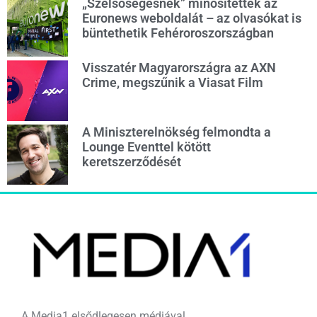
„Szélsőségesnek” minősítették az
Euronews weboldalát – az olvasókat is
büntethetik Fehéroroszországban
Visszatér Magyarországra az AXN
Crime, megszűnik a Viasat Film
A Miniszterelnökség felmondta a
Lounge Eventtel kötött
keretszerződését
A Media1 elsődlegesen médiával,