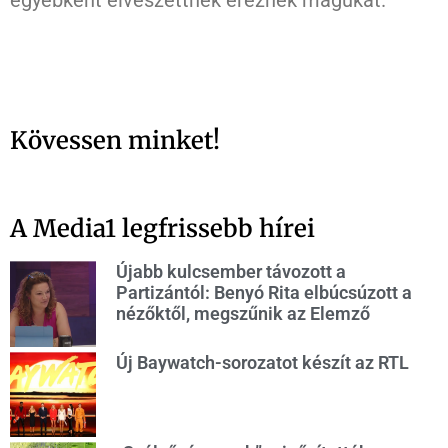
egyébként elveszettnek éreznék magukat.
Kövessen minket!
A Media1 legfrissebb hírei
Újabb kulcsember távozott a
Partizántól: Benyó Rita elbúcsúzott a
nézőktől, megszűnik az Elemző
Új Baywatch-sorozatot készít az RTL