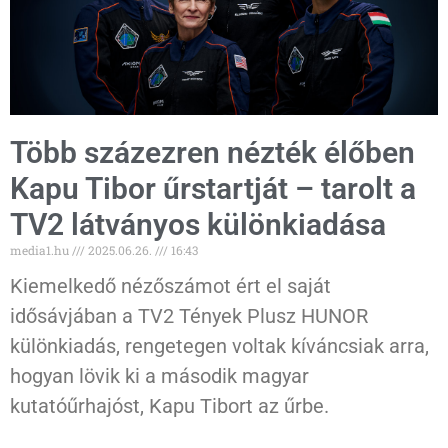
Több százezren nézték élőben
Kapu Tibor űrstartját – tarolt a
TV2 látványos különkiadása
media1.hu
2025.06.26.
16:43
Kiemelkedő nézőszámot ért el saját
idősávjában a TV2 Tények Plusz HUNOR
különkiadás, rengetegen voltak kíváncsiak arra,
hogyan lövik ki a második magyar
kutatóűrhajóst, Kapu Tibort az űrbe.