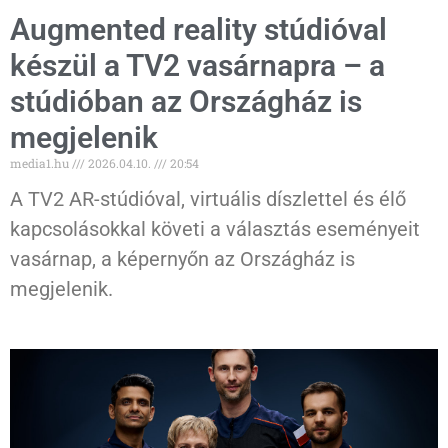
Augmented reality stúdióval
készül a TV2 vasárnapra – a
stúdióban az Országház is
megjelenik
media1.hu
2026.04.10.
20:54
A TV2 AR-stúdióval, virtuális díszlettel és élő
kapcsolásokkal követi a választás eseményeit
vasárnap, a képernyőn az Országház is
megjelenik.