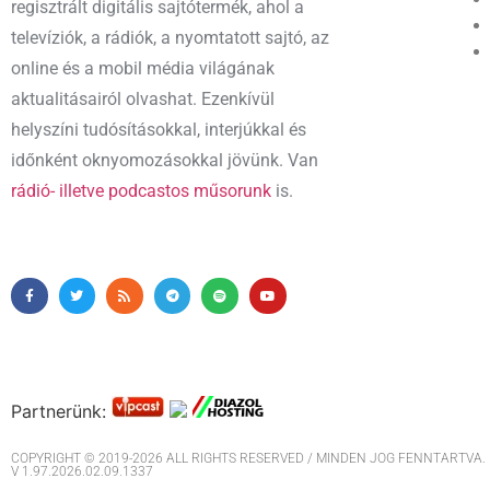
regisztrált digitális sajtótermék, ahol a
televíziók, a rádiók, a nyomtatott sajtó, az
online és a mobil média világának
aktualitásairól olvashat. Ezenkívül
helyszíni tudósításokkal, interjúkkal és
időnként oknyomozásokkal jövünk. Van
rádió- illetve podcastos műsorunk
is.
Partnerünk:
COPYRIGHT © 2019-2026 ALL RIGHTS RESERVED / MINDEN JOG FENNTARTVA. M
V 1.97.2026.02.09.1337