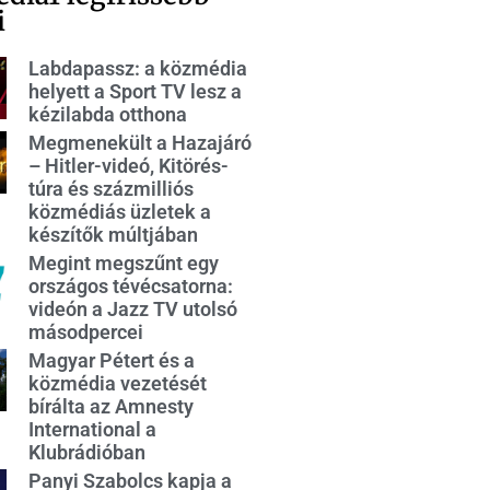
i
Labdapassz: a közmédia
helyett a Sport TV lesz a
kézilabda otthona
Megmenekült a Hazajáró
– Hitler-videó, Kitörés-
túra és százmilliós
közmédiás üzletek a
készítők múltjában
Megint megszűnt egy
országos tévécsatorna:
videón a Jazz TV utolsó
másodpercei
Magyar Pétert és a
közmédia vezetését
bírálta az Amnesty
International a
Klubrádióban
Panyi Szabolcs kapja a