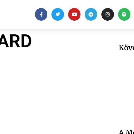
ARD
Köv
A Me