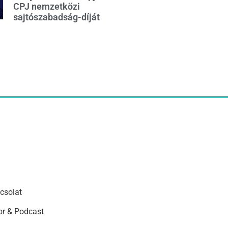
CPJ nemzetközi
sajtószabadság-díját
csolat
r & Podcast