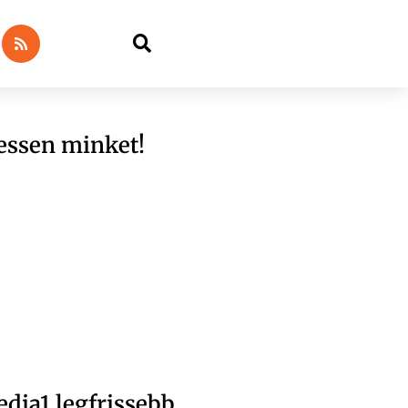
essen minket!
dia1 legfrissebb