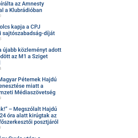
bírálta az Amnesty
al a Klubrádióban
0
olcs kapja a CPJ
 sajtószabadság-díját
5
 újabb közleményt adott
ődött az M1 a Sziget
l
4
Magyar Péternek Hajdú
nesztése miatt a
mzeti Médiaszövetség
9
k!” – Megszólalt Hajdú
 24 óra alatt kirúgtak az
őszerkesztői posztjáról
0