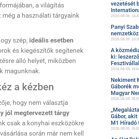
vezetését 
formájában, a világítás
Internation
 még a használati tárgyaink
2026.08.06.
14:3
Panyi Szab
nemzetközi
2026.08.05.
20:3
hogy szép,
ideális esetben
A közmédia
orok és kiegészítők segítenek
ki: leszerz
ésre álló helyet, miközben
Fesztiválla
2026.08.05.
19:0
nk magunknak.
Nekiment 
kéz a kézben
Gáborék me
Magyar Ne
2026.08.05.
18:2
ője, hogy nem választja
„Megalázta
y jól megtervezett tárgy
Gábor, akit
k csak a konyhai eszközökre
M1 Híradó f
2026.08.05.
16:3
vásárlása során már nem kell