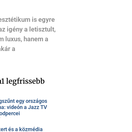
esztétikum is egyre
igény a letisztult,
em luxus, hanem a
akár a
1 legfrissebb
szűnt egy országos
na: videón a Jazz TV
odpercei
7
ert és a közmédia