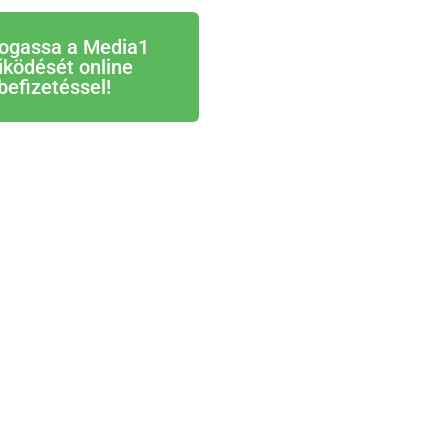
ogassa a Media1
ködését online
befizetéssel!