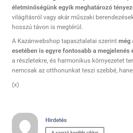
életminőségünk egyik meghatározó tényez
világításról vagy akár műszaki berendezések
hosszú távon is megtérül.
A Kazánwebshop tapasztalatai szerint
még 
esetében is egyre fontosabb a megjelenés 
a részletekre, és harmonikus környezetet t
nemcsak az otthonunkat teszi szebbé, hane
(x)
Hirdetés
A szerző korábbi cikkei