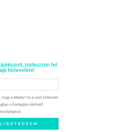
tájékozott, iratkozzon fel
pi hírlevelére!
, hogy a Media1.hu e-mail hírlevelet
gban a honlapján elérhető
koztatójával.
ELIRATKOZOM