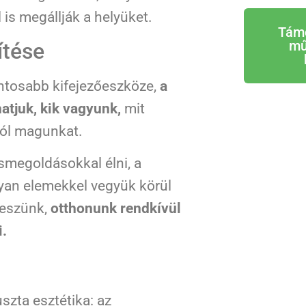
is megállják a helyüket.
Tám
mű
ítése
ntosabb kifejezőeszköze,
a
atjuk, kik vagyunk,
mit
jól magunkat.
megoldásokkal élni, a
lyan elemekkel vegyük körül
teszünk,
otthonunk rendkívül
i.
szta esztétika: az