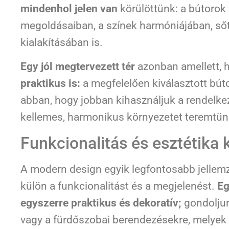
mindenhol jelen van
körülöttünk: a bútorok 
megoldásaiban, a színek harmóniájában, sőt
kialakításában is.
Egy jól megtervezett tér
azonban amellett, 
praktikus is:
a megfelelően kiválasztott bút
abban, hogy jobban kihasználjuk a rendelkez
kellemes, harmonikus környezetet teremtü
Funkcionalitás és esztétika 
A modern design egyik legfontosabb jellemz
külön a funkcionalitást és a megjelenést.
Eg
egyszerre praktikus és dekoratív;
gondoljun
vagy a fürdőszobai berendezésekre, melyek 