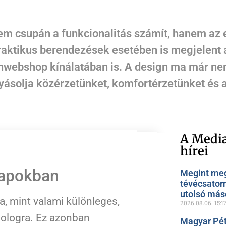
m csupán a funkcionalitás számít, hanem az 
ktikus berendezések esetében is megjelent az 
zánwebshop kínálatában is. A design ma már n
yásolja közérzetünket, komfortérzetünket és 
A Media
hírei
napokban
Megint meg
tévécsator
utolsó más
, mint valami különleges,
2026.08.06.
15:1
ologra. Ez azonban
Magyar Pét