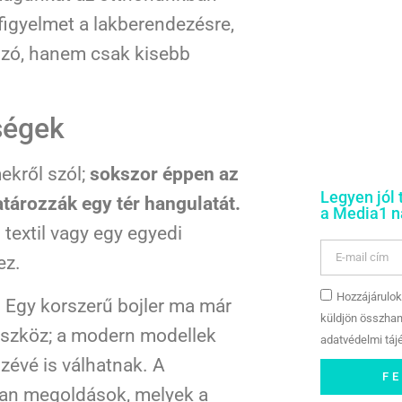
figyelmet a lakberendezésre,
 szó, hanem csak kisebb
ségek
ekről szól;
sokszor éppen az
Legyen jól 
tározzák egy tér hangulatát.
a Media1 na
textil vagy egy egyedi
ez.
Hozzájárulok
. Egy korszerű bojler ma már
küldjön összhan
 eszköz; a modern modellek
adatvédelmi tájé
szévé is válhatnak. A
F
yan megoldások, melyek a