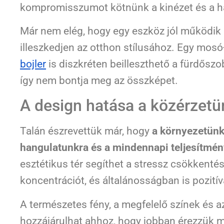
kompromisszumot kötnünk a kinézet és a h
Már nem elég, hogy egy eszköz jól működik 
illeszkedjen az otthon stílusához. Egy mos
bojler
is diszkréten beilleszthető a fürdőszo
így nem bontja meg az összképet.
A design hatása a közérzetü
Talán észrevettük már, hogy
a környezetünk
hangulatunkra és a mindennapi teljesítmé
esztétikus tér segíthet a stressz csökkentés
koncentrációt, és általánosságban is pozitív
A természetes fény, a megfelelő színek és a
hozzájárulhat ahhoz, hogy jobban érezzük