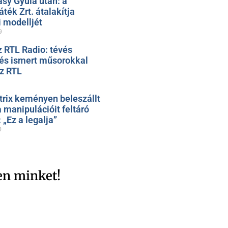
ásy Gyula után: a
ték Zrt. átalakítja
 modelljét
9
z RTL Radio: tévés
 és ismert műsorokkal
az RTL
trix keményen beleszállt
 manipulációit feltáró
„Ez a legalja”
0
en minket!