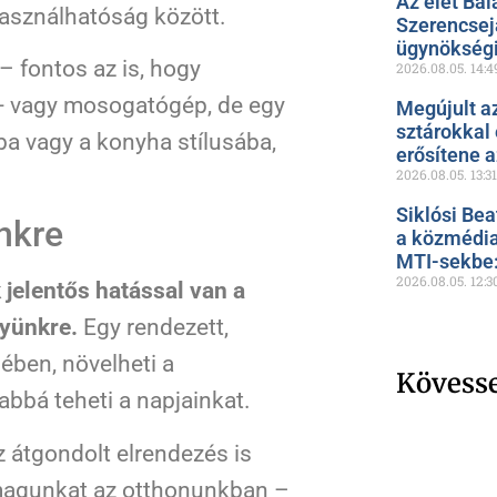
Az élet Bal
asználhatóság között.
Szerencsejá
ügynökségi
– fontos az is, hogy
2026.08.05.
14:4
ó- vagy mosogatógép, de egy
Megújult a
sztárokkal
ba vagy a konyha stílusába,
erősítene 
2026.08.05.
13:31
Siklósi Bea
nkre
a közmédia
MTI-sekbe: 
2026.08.05.
12:3
 jelentős hatással van a
nyünkre.
Egy rendezett,
ében, növelheti a
Kövess
abbá teheti a napjainkat.
z átgondolt elrendezés is
 magunkat az otthonunkban –