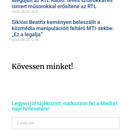
Megújult az RTL Radio: tévés sztárokkal és
ismert műsorokkal erősítene az RTL
2026.08.05.
13:31
Siklósi Beatrix keményen beleszállt a
közmédia manipulációit feltáró MTI-sekbe:
„Ez a legalja”
2026.08.05.
12:30
Kövessen minket!
Legyen jól tájékozott, iratkozzon fel a Media1
napi hírlevelére!