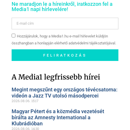
Ne maradjon le a híreinkről, iratkozzon fel a
Media1 napi hírlevelére!
Hozzájárulok, hogy a Media1.hu e-mail hírlevelet küldjön
összhangban a honlapján elérhető adatvédelmi tájékoztatójával.
FELIRATKOZÁS
Szóljon hozzá a Facebook-
oldalunkon!
A Media1 legfrissebb hírei
Megint megszűnt egy országos tévécsatorna:
videón a Jazz TV utolsó másodpercei
2026.08.06.
15:17
Magyar Pétert és a közmédia vezetését
bírálta az Amnesty International a
Klubrádióban
2026.08.06.
14:30