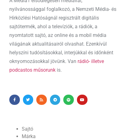
A Media1 elsődlegesen médiával,
nyilvánossággal foglalkozó, a Nemzeti Média- és
Hírközlési Hatóságnál regisztrált digitális
sajtótermék, ahol a televíziók, a rádiók, a
nyomtatott sajtó, az online és a mobil média
világának aktualitásairól olvashat. Ezenkívül
helyszíni tudósításokkal, interjúkkal és időnként
oknyomozásokkal jövünk. Van
rádió- illetve
podcastos műsorunk
is.
Sajtó
Márka