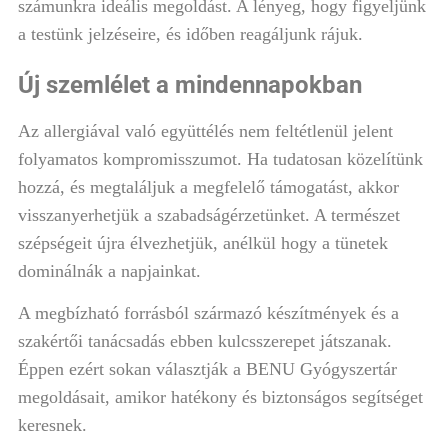
számunkra ideális megoldást. A lényeg, hogy figyeljünk
a testünk jelzéseire, és időben reagáljunk rájuk.
Új szemlélet a mindennapokban
Az allergiával való együttélés nem feltétlenül jelent
folyamatos kompromisszumot. Ha tudatosan közelítünk
hozzá, és megtaláljuk a megfelelő támogatást, akkor
visszanyerhetjük a szabadságérzetünket. A természet
szépségeit újra élvezhetjük, anélkül hogy a tünetek
dominálnák a napjainkat.
A megbízható forrásból származó készítmények és a
szakértői tanácsadás ebben kulcsszerepet játszanak.
Éppen ezért sokan választják a BENU Gyógyszertár
megoldásait, amikor hatékony és biztonságos segítséget
keresnek.