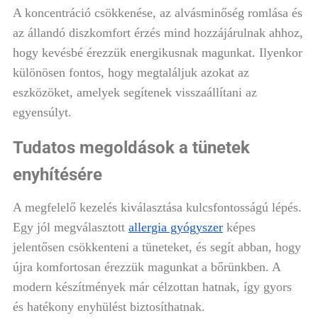
A koncentráció csökkenése, az alvásminőség romlása és
az állandó diszkomfort érzés mind hozzájárulnak ahhoz,
hogy kevésbé érezzük energikusnak magunkat. Ilyenkor
különösen fontos, hogy megtaláljuk azokat az
eszközöket, amelyek segítenek visszaállítani az
egyensúlyt.
Tudatos megoldások a tünetek
enyhítésére
A megfelelő kezelés kiválasztása kulcsfontosságú lépés.
Egy jól megválasztott
allergia gyógyszer
képes
jelentősen csökkenteni a tüneteket, és segít abban, hogy
újra komfortosan érezzük magunkat a bőrünkben. A
modern készítmények már célzottan hatnak, így gyors
és hatékony enyhülést biztosíthatnak.