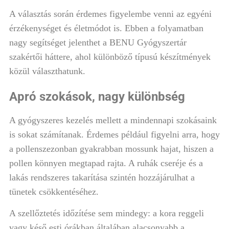
A választás során érdemes figyelembe venni az egyéni
érzékenységet és életmódot is. Ebben a folyamatban
nagy segítséget jelenthet a BENU Gyógyszertár
szakértői háttere, ahol különböző típusú készítmények
közül választhatunk.
Apró szokások, nagy különbség
A gyógyszeres kezelés mellett a mindennapi szokásaink
is sokat számítanak. Érdemes például figyelni arra, hogy
a pollenszezonban gyakrabban mossunk hajat, hiszen a
pollen könnyen megtapad rajta. A ruhák cseréje és a
lakás rendszeres takarítása szintén hozzájárulhat a
tünetek csökkentéséhez.
A szellőztetés időzítése sem mindegy: a kora reggeli
vagy késő esti órákban általában alacsonyabb a