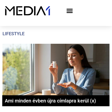
A Media1 médiaajánlata politikai hirdetőknek– országgyűlési választás 2026
LIFESTYLE
Ami minden évben újra címlapra kerül (x)