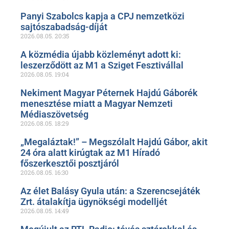
Panyi Szabolcs kapja a CPJ nemzetközi
sajtószabadság-díját
2026.08.05.
20:35
A közmédia újabb közleményt adott ki:
leszerződött az M1 a Sziget Fesztivállal
2026.08.05.
19:04
Nekiment Magyar Péternek Hajdú Gáborék
menesztése miatt a Magyar Nemzeti
Médiaszövetség
2026.08.05.
18:29
„Megaláztak!” – Megszólalt Hajdú Gábor, akit
24 óra alatt kirúgtak az M1 Híradó
főszerkesztői posztjáról
2026.08.05.
16:30
Az élet Balásy Gyula után: a Szerencsejáték
Zrt. átalakítja ügynökségi modelljét
2026.08.05.
14:49