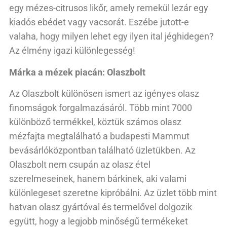
egy mézes-citrusos likőr, amely remekül lezár egy
kiadós ebédet vagy vacsorát. Eszébe jutott-e
valaha, hogy milyen lehet egy ilyen ital jéghidegen?
Az élmény igazi különlegesség!
Márka a mézek piacán: Olaszbolt
Az Olaszbolt különösen ismert az igényes olasz
finomságok forgalmazásáról. Több mint 7000
különböző termékkel, köztük számos olasz
mézfajta megtalálható a budapesti Mammut
bevásárlóközpontban található üzletükben. Az
Olaszbolt nem csupán az olasz étel
szerelmeseinek, hanem bárkinek, aki valami
különlegeset szeretne kipróbálni. Az üzlet több mint
hatvan olasz gyártóval és termelővel dolgozik
együtt, hogy a legjobb minőségű termékeket