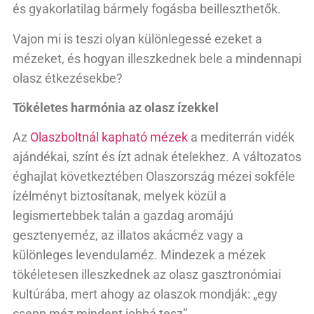
és gyakorlatilag bármely fogásba beilleszthetők.
Vajon mi is teszi olyan különlegessé ezeket a
mézeket, és hogyan illeszkednek bele a mindennapi
olasz étkezésekbe?
Tökéletes harmónia az olasz ízekkel
Az
Olaszboltnál kapható mézek
a mediterrán vidék
ajándékai, színt és ízt adnak ételekhez. A változatos
éghajlat következtében Olaszország mézei sokféle
ízélményt biztosítanak, melyek közül a
legismertebbek talán a gazdag aromájú
gesztenyeméz, az illatos akácméz vagy a
különleges levendulaméz. Mindezek a mézek
tökéletesen illeszkednek az olasz gasztronómiai
kultúrába, mert ahogy az olaszok mondják: „egy
csepp méz mindent jobbá tesz”.