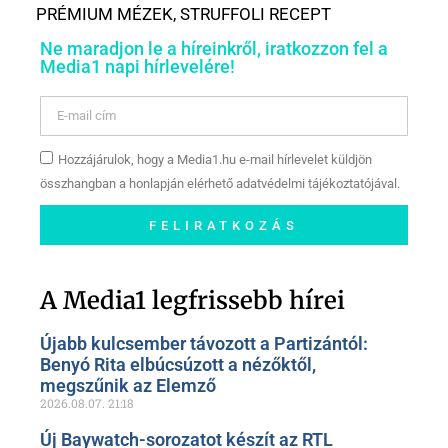
PRÉMIUM MÉZEK
,
STRUFFOLI RECEPT
Ne maradjon le a híreinkről, iratkozzon fel a
Media1 napi hírlevelére!
Hozzájárulok, hogy a Media1.hu e-mail hírlevelet küldjön
összhangban a honlapján elérhető adatvédelmi tájékoztatójával.
FELIRATKOZÁS
Szóljon hozzá a Facebook-
oldalunkon!
A Media1 legfrissebb hírei
Újabb kulcsember távozott a Partizántól:
Benyó Rita elbúcsúzott a nézőktől,
megszűnik az Elemző
2026.08.07.
21:18
Új Baywatch-sorozatot készít az RTL