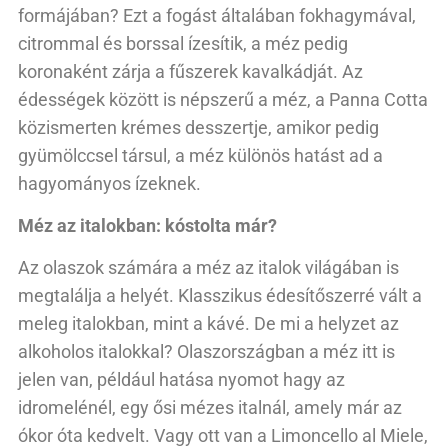
formájában? Ezt a fogást általában fokhagymával,
citrommal és borssal ízesítik, a méz pedig
koronaként zárja a fűszerek kavalkádját. Az
édességek között is népszerű a méz, a Panna Cotta
közismerten krémes desszertje, amikor pedig
gyümölccsel társul, a méz különös hatást ad a
hagyományos ízeknek.
Méz az italokban: kóstolta már?
Az olaszok számára a méz az italok világában is
megtalálja a helyét. Klasszikus édesítőszerré vált a
meleg italokban, mint a kávé. De mi a helyzet az
alkoholos italokkal? Olaszországban a méz itt is
jelen van, például hatása nyomot hagy az
idromelénél, egy ősi mézes italnál, amely már az
ókor óta kedvelt. Vagy ott van a Limoncello al Miele,