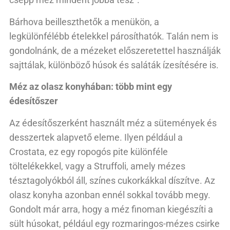
Bárhova beilleszthetők a menükön, a
legkülönfélébb ételekkel párosíthatók. Talán nem is
gondolnánk, de a mézeket előszeretettel használják
sajttálak, különböző húsok és saláták ízesítésére is.
Méz az olasz konyhában: több mint egy
édesítőszer
Az édesítőszerként használt méz a sütemények és
desszertek alapvető eleme. Ilyen például a
Crostata, ez egy ropogós pite különféle
töltelékekkel, vagy a Struffoli, amely mézes
tésztagolyókból áll, színes cukorkákkal díszítve. Az
olasz konyha azonban ennél sokkal tovább megy.
Gondolt már arra, hogy a méz finoman kiegészíti a
sült húsokat, például egy rozmaringos-mézes csirke