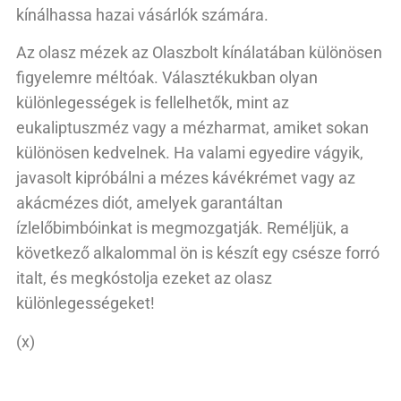
kínálhassa hazai vásárlók számára.
Az olasz mézek az Olaszbolt kínálatában különösen
figyelemre méltóak. Választékukban olyan
különlegességek is fellelhetők, mint az
eukaliptuszméz vagy a mézharmat, amiket sokan
különösen kedvelnek. Ha valami egyedire vágyik,
javasolt kipróbálni a mézes kávékrémet vagy az
akácmézes diót, amelyek garantáltan
ízlelőbimbóinkat is megmozgatják. Reméljük, a
következő alkalommal ön is készít egy csésze forró
italt, és megkóstolja ezeket az olasz
különlegességeket!
(x)