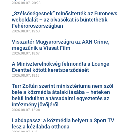
2026.08.07.
20:28
„Szélsőségesnek” minősítették az Euronews
weboldalát – az olvasókat is büntethetik
Fehéroroszországban
2026.08.07.
19:50
Visszatér Magyarországra az AXN Crime,
megszűnik a Viasat Film
2026.08.07.
18:57
A Miniszterelnökség felmondta a Lounge
Eventtel kötött keretszerződését
2026.08.07.
18:15
Tarr Zoltán szerint minisztériuma nem szól
bele a közmédia átalakításába – heteken
belül indulhat a társadalmi egyeztetés az
intézmény jövőjéről
2026.08.07.
12:28
Labdapassz: a közmédia helyett a Sport TV
lesz a kézilabda otthona
2026.08.07.
11:51