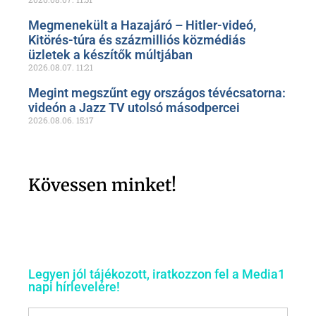
Megmenekült a Hazajáró – Hitler-videó,
Kitörés-túra és százmilliós közmédiás
üzletek a készítők múltjában
2026.08.07.
11:21
Megint megszűnt egy országos tévécsatorna:
videón a Jazz TV utolsó másodpercei
2026.08.06.
15:17
Kövessen minket!
Legyen jól tájékozott, iratkozzon fel a Media1
napi hírlevelére!