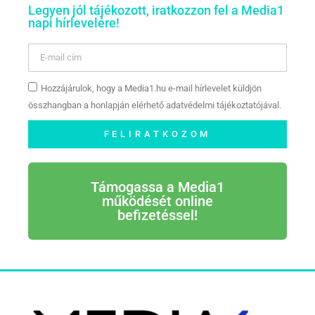
Legyen jól tájékozott, iratkozzon fel a Media1
napi hírlevelére!
Hozzájárulok, hogy a Media1.hu e-mail hírlevelet küldjön
összhangban a honlapján elérhető adatvédelmi tájékoztatójával.
FELIRATKOZOM
Támogassa a Media1
működését online
befizetéssel!