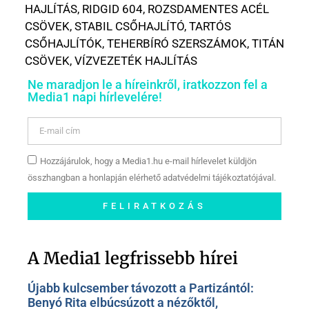
HAJLÍTÁS
,
RIDGID 604
,
ROZSDAMENTES ACÉL
CSÖVEK
,
STABIL CSŐHAJLÍTÓ
,
TARTÓS
CSŐHAJLÍTÓK
,
TEHERBÍRÓ SZERSZÁMOK
,
TITÁN
CSÖVEK
,
VÍZVEZETÉK HAJLÍTÁS
Ne maradjon le a híreinkről, iratkozzon fel a
Media1 napi hírlevelére!
Hozzájárulok, hogy a Media1.hu e-mail hírlevelet küldjön
összhangban a honlapján elérhető adatvédelmi tájékoztatójával.
FELIRATKOZÁS
Szóljon hozzá a Facebook-
oldalunkon!
A Media1 legfrissebb hírei
Újabb kulcsember távozott a Partizántól:
Benyó Rita elbúcsúzott a nézőktől,