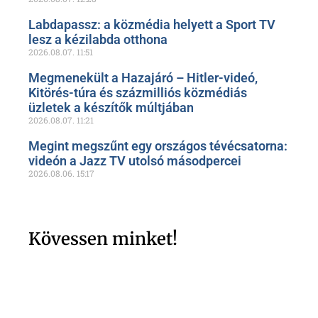
Labdapassz: a közmédia helyett a Sport TV
lesz a kézilabda otthona
2026.08.07.
11:51
Megmenekült a Hazajáró – Hitler-videó,
Kitörés-túra és százmilliós közmédiás
üzletek a készítők múltjában
2026.08.07.
11:21
Megint megszűnt egy országos tévécsatorna:
videón a Jazz TV utolsó másodpercei
2026.08.06.
15:17
Kövessen minket!