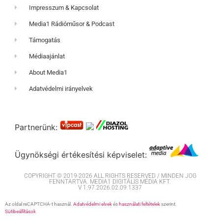
Impresszum & Kapcsolat
Media1 Rádióműsor & Podcast
Támogatás
Médiaajánlat
About Media1
Adatvédelmi irányelvek
Partnerünk:
Ügynökségi értékesítési képviselet:
COPYRIGHT © 2019-2026 ALL RIGHTS RESERVED / MINDEN JOG
FENNTARTVA. MEDIA1 DIGITÁLIS MÉDIA KFT.
V 1.97.2026.02.09.1337
Az oldal reCAPTCHA-t használ.
Adatvédelmi elvek
és
használati feltételek
szerint.
Sütibeállítások