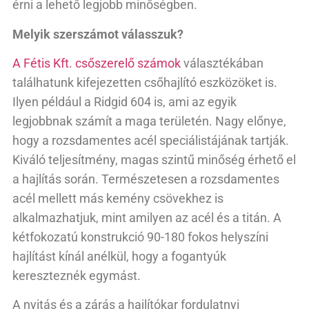
érni a lehető legjobb minőségben.
Melyik szerszámot válasszuk?
A Fétis Kft. csőszerelő számok
választékában
találhatunk kifejezetten csőhajlító eszközöket is.
Ilyen például a Ridgid 604 is, ami az egyik
legjobbnak számít a maga területén. Nagy előnye,
hogy a rozsdamentes acél speciálistájának tartják.
Kiváló teljesítmény, magas szintű minőség érhető el
a hajlítás során. Természetesen a rozsdamentes
acél mellett más kemény csövekhez is
alkalmazhatjuk, mint amilyen az acél és a titán. A
kétfokozatú konstrukció 90-180 fokos helyszíni
hajlítást kínál anélkül, hogy a fogantyúk
kereszteznék egymást.
A nyitás és a zárás a hajlítókar fordulatnyi