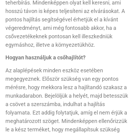
teherbírás. Mindenképpen olyat kell keresni, ami
hosszú távon is képes teljesíteni az elvárásokat. A
pontos hajlítás segítségével érhetjük el a kívánt
végeredményt, ami még fontosabb akkor, ha a
csővezetékeknek pontosan kell illeszkedniük
egymáshoz, illetve a környezetükhöz.
Hogyan használjuk a csőhajlítót?
Az alaplépések minden eszköz esetében
megegyeznek. Először szükség van egy pontos
mérésre, hogy mekkora lesz a hajlítandó szakasz a
munkadarabon. Bejelöljük a helyét, majd betesszük
a csövet a szerszámba, indulhat a hajlítás
folyamata. Ezt addig folytatjuk, amíg el nem érjük a
meghatározott szöget. Mindenképpen ellenőrizzük
le a kész terméket, hogy megállapítsuk szükség