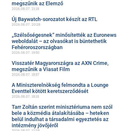
megszűnik az Elemző
2026.08.07.
21:18
Új Baywatch-sorozatot készít az RTL
2026.08.07.
20:28
„Szélsőségesnek” minősítették az Euronews
weboldalát – az olvasókat is büntethetik
Fehéroroszországban
2026.08.07.
19:50
Visszatér Magyarországra az AXN Crime,
megszűnik a Viasat Film
2026.08.07.
18:57
A Miniszterelnökség felmondta a Lounge
Eventtel kötött keretszerződését
2026.08.07.
18:15
Tarr Zoltán szerint minisztériuma nem szól
bele a közmédia átalakításába – heteken
belül indulhat a társadalmi egyeztetés az
intézmény jövőjéről
2026.08.07.
12:28