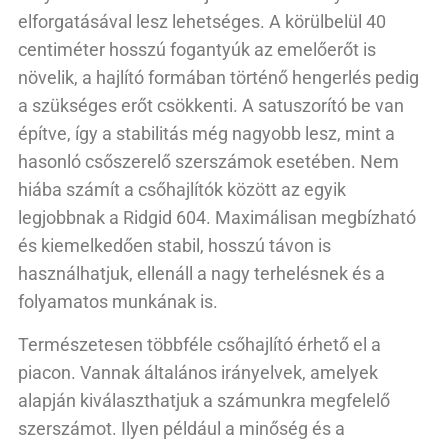
elforgatásával lesz lehetséges. A körülbelül 40
centiméter hosszú fogantyúk az emelőerőt is
növelik, a hajlító formában történő hengerlés pedig
a szükséges erőt csökkenti. A satuszorító be van
építve, így a stabilitás még nagyobb lesz, mint a
hasonló csőszerelő szerszámok esetében. Nem
hiába számít a csőhajlítók között az egyik
legjobbnak a Ridgid 604. Maximálisan megbízható
és kiemelkedően stabil, hosszú távon is
használhatjuk, ellenáll a nagy terhelésnek és a
folyamatos munkának is.
Természetesen többféle csőhajlító érhető el a
piacon. Vannak általános irányelvek, amelyek
alapján kiválaszthatjuk a számunkra megfelelő
szerszámot. Ilyen például a minőség és a