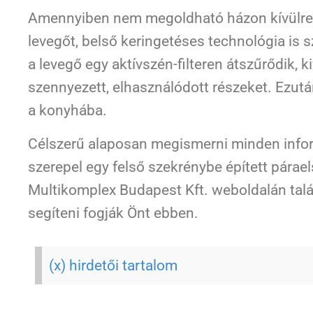
Amennyiben nem megoldható házon kívülre k
levegőt, belső keringetéses technológia is 
a levegő egy aktívszén-filteren átszűrődik, k
szennyezett, elhasználódott részeket. Ezután
a konyhába.
Célszerű alaposan megismerni minden inform
szerepel egy felső szekrénybe épített párae
Multikomplex Budapest Kft. weboldalán talá
segíteni fogják Önt ebben.
(x) hirdetői tartalom