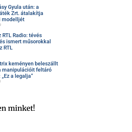
ásy Gyula után: a
ték Zrt. átalakítja
 modelljét
9
z RTL Radio: tévés
 és ismert műsorokkal
az RTL
trix keményen beleszállt
 manipulációit feltáró
„Ez a legalja”
0
en minket!