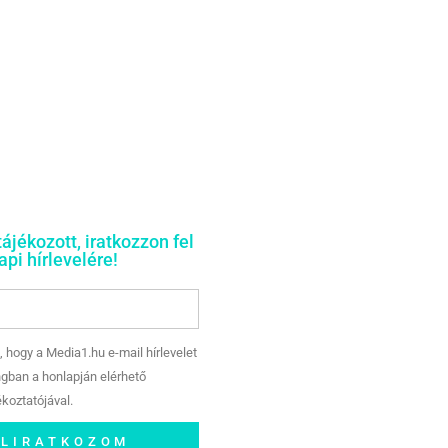
tájékozott, iratkozzon fel
pi hírlevelére!
, hogy a Media1.hu e-mail hírlevelet
gban a honlapján elérhető
koztatójával.
ELIRATKOZOM