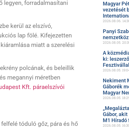
ő legyen, forradalmasítani
Magyar Pét
vezetését 
Internation
2026.08.06.
14:3
zbe kerül az elszívó,
Panyi Szab
ciós lap fölé. Kifejezetten
nemzetközi
2026.08.05.
20:3
 kiáramlása miatt a szerelési
A közmédia
ki: leszerz
Fesztiválla
ekrény polcának, és beleillik
2026.08.05.
19:0
n és megannyi méretben
Nekiment 
Gáborék me
dapest Kft. páraelszívói
Magyar Ne
2026.08.05.
18:2
„Megalázta
Gábor, akit
M1 Híradó f
felfelé tóduló gőz, pára és hő
2026.08.05.
16:3