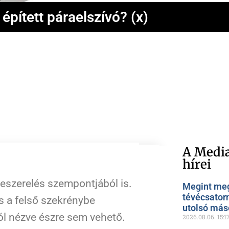
 épített páraelszívó? (x)
A Media
hírei
beszerelés szempontjából is.
Megint meg
tévécsator
 a felső szekrénybe
utolsó más
l nézve észre sem vehető.
2026.08.06.
15:1