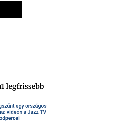
1 legfrissebb
szűnt egy országos
na: videón a Jazz TV
odpercei
7