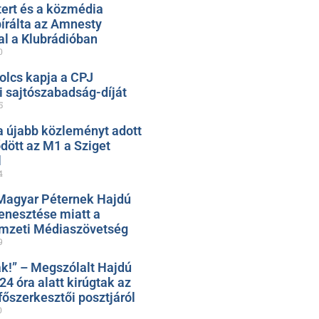
ert és a közmédia
bírálta az Amnesty
al a Klubrádióban
0
olcs kapja a CPJ
 sajtószabadság-díját
5
 újabb közleményt adott
ődött az M1 a Sziget
l
4
Magyar Péternek Hajdú
nesztése miatt a
mzeti Médiaszövetség
9
k!” – Megszólalt Hajdú
 24 óra alatt kirúgtak az
őszerkesztői posztjáról
0