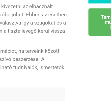
ivezetni az elhasznált
szóba jöhet. Ebben az esetben
Tám
mű
iválasztva így a szagokat és a
 a tiszta levegő kerül vissza
ációt, ha terveink között
lszívó beszerzése. A
lható tudnivalók, ismertetők