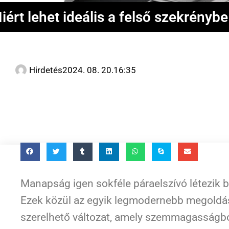
iért lehet ideális a felső szekrénybe
Hirdetés
2024. 08. 20.
16:35
Manapság igen sokféle páraelszívó létezik 
Ezek közül az egyik legmodernebb megoldás
szerelhető változat, amely szemmagasságbó