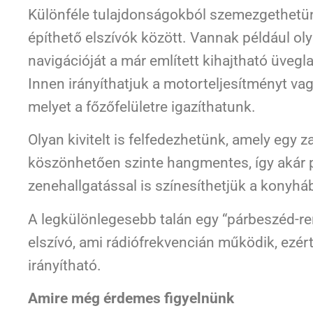
Különféle tulajdonságokból szemezgethetün
építhető elszívók között. Vannak például o
navigációját a már említett kihajtható üveg
Innen irányíthatjuk a motorteljesítményt vag
melyet a főzőfelületre igazíthatunk.
Olyan kivitelt is felfedezhetünk, amely egy
köszönhetően szinte hangmentes, így akár 
zenehallgatással is színesíthetjük a konyháb
A legkülönlegesebb talán egy “párbeszéd-re
elszívó, ami rádiófrekvencián működik, ezért
irányítható.
Amire még érdemes figyelnünk