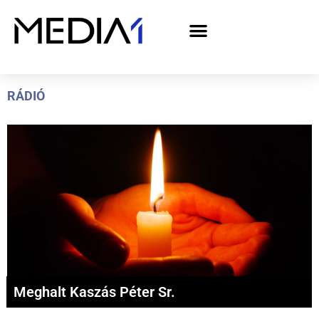
A Media1 médiaajánlata politikai hirdetőknek– országgyűlési választás 2026
RÁDIÓ
Meghalt Kaszás Péter Sr.