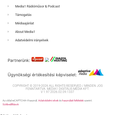
Media1 Rádióműsor & Podcast
Támogatás
Médiaajánlat
About Media1
Adatvédelmi irányelvek
Partnerünk:
Ügynökségi értékesítési képviselet:
COPYRIGHT © 2019-2026 ALL RIGHTS RESERVED / MINDEN JOG
FENNTARTVA. MEDIA1 DIGITÁLIS MÉDIA KFT.
V 1.97.2026.02.09.1337
Az oldal reCAPTCHA-t használ.
Adatvédelmi elvek
és
használati feltételek
szerint.
Sütibeállítások