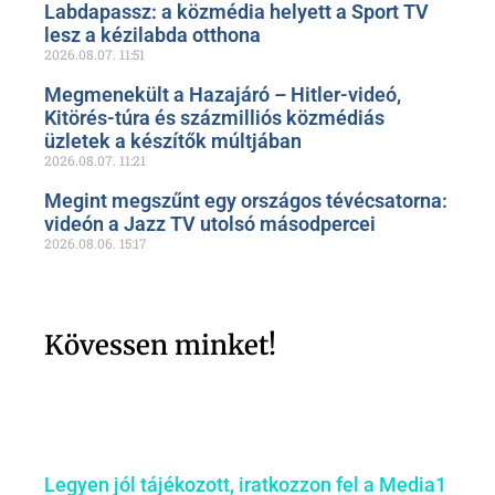
Labdapassz: a közmédia helyett a Sport TV
lesz a kézilabda otthona
2026.08.07.
11:51
Megmenekült a Hazajáró – Hitler-videó,
Kitörés-túra és százmilliós közmédiás
üzletek a készítők múltjában
2026.08.07.
11:21
Megint megszűnt egy országos tévécsatorna:
videón a Jazz TV utolsó másodpercei
2026.08.06.
15:17
Kövessen minket!
Legyen jól tájékozott, iratkozzon fel a Media1