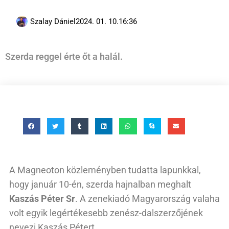
Szalay Dániel
2024. 01. 10.
16:36
Szerda reggel érte őt a halál.
A Magneoton közleményben tudatta lapunkkal,
hogy január 10-én, szerda hajnalban meghalt
Kaszás Péter Sr
. A zenekiadó Magyarország valaha
volt egyik legértékesebb zenész-dalszerzőjének
nevezi Kaszás Pétert.