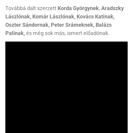
Továbbá dalt szerzett
Korda Györgynek
,
Aradszky
Lászlónak, Komár Lászlónak, Kovács Katinak,
Oszter Sándornak, Peter Srámeknek, Balázs
Palinak,
és még sok más, ismert előadónak.