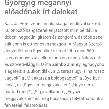
Györgyig megannyi
előadónak írt dalokat
Kaszás Péter zenei munkássága rendkívül sokrétű.
Különböző hangszereken játszott mint például a
dobon, hegedűn, gitáron és zongorán, és több zenei
stílusban is otthonosan mozgott. A Magyar Szerzői
Jogvédő Iroda Egyesület szerint több mint 560
szerzeménye van jellemzően érzelmes, lírikus dal-
és szövegvilággal. Ő írta
Zámbó Jimmy
legnagyobb
slágereit: a „Bukott diák”, a „Szeress úgy is, ha rossz
vagyok”, a „Mit akarsz a boldogságtól”, a „Bye-bye
lány!”, az „Egyszer megjavulok én”, „Ugye nem
bántad meg?”, „Sírj a vállamon”, „Egyszer
megjavulok én” és még hosszasan folytathatnánk a
felvételek felsorolását.