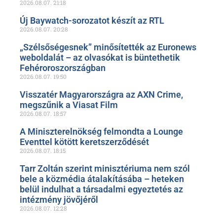
2026.08.07.
21:18
Új Baywatch-sorozatot készít az RTL
2026.08.07.
20:28
„Szélsőségesnek” minősítették az Euronews
weboldalát – az olvasókat is büntethetik
Fehéroroszországban
2026.08.07.
19:50
Visszatér Magyarországra az AXN Crime,
megszűnik a Viasat Film
2026.08.07.
18:57
A Miniszterelnökség felmondta a Lounge
Eventtel kötött keretszerződését
2026.08.07.
18:15
Tarr Zoltán szerint minisztériuma nem szól
bele a közmédia átalakításába – heteken
belül indulhat a társadalmi egyeztetés az
intézmény jövőjéről
2026.08.07.
12:28