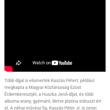
Több díjjal is elismerték Kaszás Pétert, például
megkapta a Magyar Köztársaság Ezüst
Érdemkeresztjét, a Huszka Jenő-díjat, és több
albuma arany, gyémánt, illetve platina státuszt ért
el. A néhai művész fia, Kaszás Péter Jr. is zenei