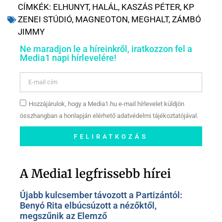
CÍMKÉK:
ELHUNYT
,
HALÁL
,
KASZÁS PÉTER
,
KP
ZENEI STÚDIÓ
,
MAGNEOTON
,
MEGHALT
,
ZÁMBÓ
JIMMY
Ne maradjon le a híreinkről, iratkozzon fel a
Media1 napi hírlevelére!
Hozzájárulok, hogy a Media1.hu e-mail hírlevelet küldjön
összhangban a honlapján elérhető adatvédelmi tájékoztatójával.
FELIRATKOZÁS
Szóljon hozzá a Facebook-
oldalunkon!
A Media1 legfrissebb hírei
Újabb kulcsember távozott a Partizántól:
Benyó Rita elbúcsúzott a nézőktől,
megszűnik az Elemző