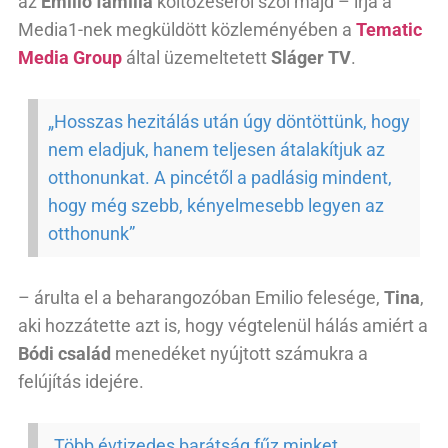
az
Emilio família
költözéséről szól majd – írja a
Media1-nek megküldött közleményében a
Tematic
Media Group
által üzemeltetett
Sláger TV
.
„Hosszas hezitálás után úgy döntöttünk, hogy
nem eladjuk, hanem teljesen átalakítjuk az
otthonunkat. A pincétől a padlásig mindent,
hogy még szebb, kényelmesebb legyen az
otthonunk”
– árulta el a beharangozóban Emilio felesége,
Tina
,
aki hozzátette azt is, hogy végtelenül hálás amiért a
Bódi család
menedéket nyújtott számukra a
felújítás idejére.
„Több évtizedes barátság fűz minket