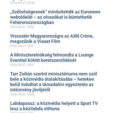
2026.08.07.
20:28
„Szélsőségesnek” minősítették az Euronews
weboldalát – az olvasókat is büntethetik
Fehéroroszországban
2026.08.07.
19:50
Visszatér Magyarországra az AXN Crime,
megszűnik a Viasat Film
2026.08.07.
18:57
A Miniszterelnökség felmondta a Lounge
Eventtel kötött keretszerződését
2026.08.07.
18:15
Tarr Zoltán szerint minisztériuma nem szól
bele a közmédia átalakításába – heteken
belül indulhat a társadalmi egyeztetés az
intézmény jövőjéről
2026.08.07.
12:28
Labdapassz: a közmédia helyett a Sport TV
lesz a kézilabda otthona