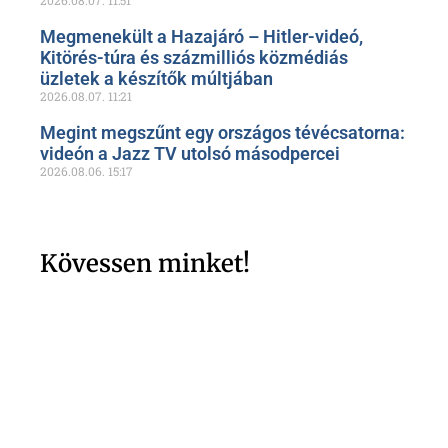
2026.08.07.
11:51
Megmenekült a Hazajáró – Hitler-videó,
Kitörés-túra és százmilliós közmédiás
üzletek a készítők múltjában
2026.08.07.
11:21
Megint megszűnt egy országos tévécsatorna:
videón a Jazz TV utolsó másodpercei
2026.08.06.
15:17
Kövessen minket!