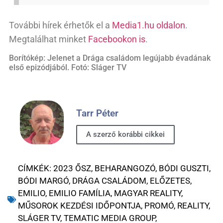
További hírek érhetők el a
Media1.hu oldalon
.
Megtalálhat minket
Facebookon is
.
Borítókép: Jelenet a Drága családom legújabb évadának
első epizódjából. Fotó: Sláger TV
Tarr Péter
A szerző korábbi cikkei
CÍMKÉK:
2023 ŐSZ
,
BEHARANGOZÓ
,
BÓDI GUSZTI
,
BÓDI MARGÓ
,
DRÁGA CSALÁDOM
,
ELŐZETES
,
EMILIO
,
EMILIO FAMÍLIA
,
MAGYAR REALITY
,
MŰSOROK KEZDÉSI IDŐPONTJA
,
PROMÓ
,
REALITY
,
SLÁGER TV
,
TEMATIC MEDIA GROUP
,