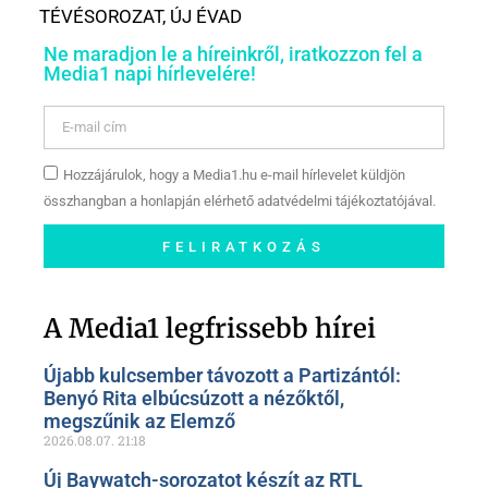
TÉVÉSOROZAT
,
ÚJ ÉVAD
Ne maradjon le a híreinkről, iratkozzon fel a
Media1 napi hírlevelére!
Hozzájárulok, hogy a Media1.hu e-mail hírlevelet küldjön
összhangban a honlapján elérhető adatvédelmi tájékoztatójával.
FELIRATKOZÁS
Szóljon hozzá a Facebook-
oldalunkon!
A Media1 legfrissebb hírei
Újabb kulcsember távozott a Partizántól:
Benyó Rita elbúcsúzott a nézőktől,
megszűnik az Elemző
2026.08.07.
21:18
Új Baywatch-sorozatot készít az RTL