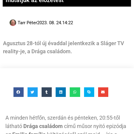
mutatjuk az előzetest
Tarr Péter
2023. 08. 24.
14:22
Agusztus 28-tól új évaddal jelentkezik a Sláger TV
reality-je, a Drága családom.
A minden hétfőn, szerdán és pénteken, 20:55-től
látható
Drága családom
című műsor nyitó epizódja