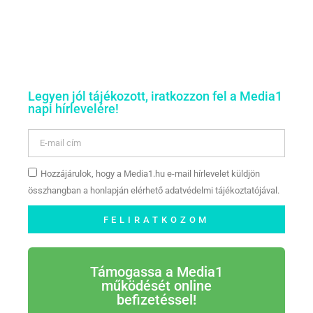
Legyen jól tájékozott, iratkozzon fel a Media1
napi hírlevelére!
Hozzájárulok, hogy a Media1.hu e-mail hírlevelet küldjön
összhangban a honlapján elérhető adatvédelmi tájékoztatójával.
FELIRATKOZOM
Támogassa a Media1
működését online
befizetéssel!