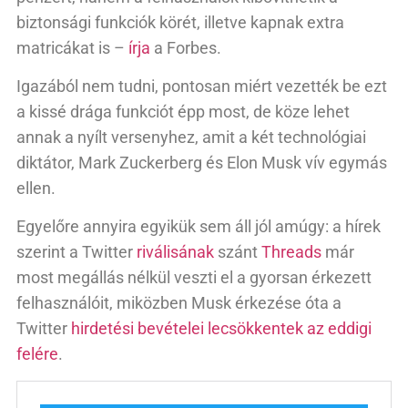
biztonsági funkciók körét, illetve kapnak extra
matricákat is –
írja
a Forbes.
Igazából nem tudni, pontosan miért vezették be ezt
a kissé drága funkciót épp most, de köze lehet
annak a nyílt versenyhez, amit a két technológiai
diktátor, Mark Zuckerberg és Elon Musk vív egymás
ellen.
Egyelőre annyira egyikük sem áll jól amúgy: a hírek
szerint a Twitter
riválisának
szánt
Threads
már
most megállás nélkül veszti el a gyorsan érkezett
felhasználóit, miközben Musk érkezése óta a
Twitter
hirdetési bevételei lecsökkentek az eddigi
felére
.