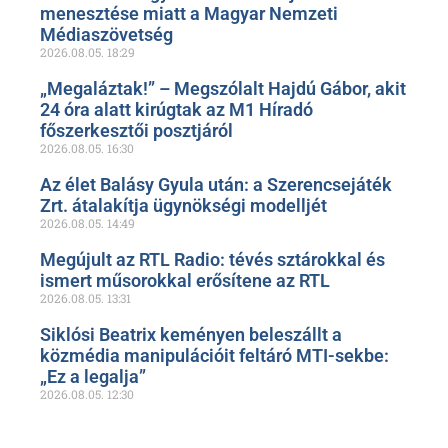
menesztése miatt a Magyar Nemzeti
Médiaszövetség
2026.08.05.
18:29
„Megaláztak!” – Megszólalt Hajdú Gábor, akit
24 óra alatt kirúgtak az M1 Híradó
főszerkesztői posztjáról
2026.08.05.
16:30
Az élet Balásy Gyula után: a Szerencsejáték
Zrt. átalakítja ügynökségi modelljét
2026.08.05.
14:49
Megújult az RTL Radio: tévés sztárokkal és
ismert műsorokkal erősítene az RTL
2026.08.05.
13:31
Siklósi Beatrix keményen beleszállt a
közmédia manipulációit feltáró MTI-sekbe:
„Ez a legalja”
2026.08.05.
12:30