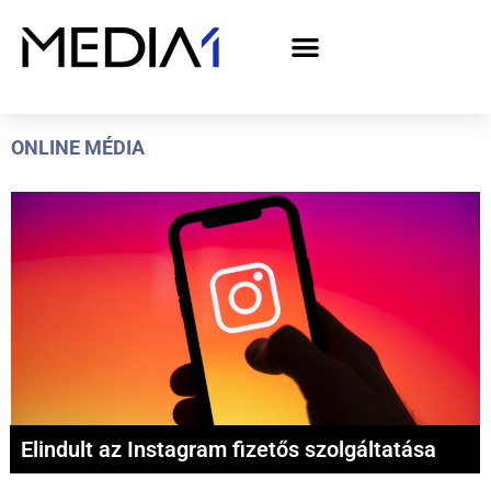
A Media1 médiaajánlata politikai hirdetőknek– országgyűlési választás 2026
ONLINE MÉDIA
Elindult az Instagram fizetős szolgáltatása