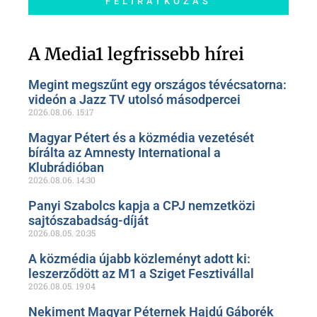
FELIRATKOZÁS
Szóljon hozzá a Facebook-
oldalunkon!
A Media1 legfrissebb hírei
Megint megszűnt egy országos tévécsatorna:
videón a Jazz TV utolsó másodpercei
2026.08.06.
15:17
Magyar Pétert és a közmédia vezetését
bírálta az Amnesty International a
Klubrádióban
2026.08.06.
14:30
Panyi Szabolcs kapja a CPJ nemzetközi
sajtószabadság-díját
2026.08.05.
20:35
A közmédia újabb közleményt adott ki:
leszerződött az M1 a Sziget Fesztivállal
2026.08.05.
19:04
Nekiment Magyar Péternek Hajdú Gáborék