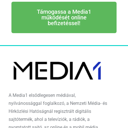
Támogassa a Media1
működését online
befizetéssel!
A Media1 elsődlegesen médiával,
nyilvánossággal foglalkozó, a Nemzeti Média- és
Hírközlési Hatóságnál regisztrált digitális
sajtótermék, ahol a televíziók, a rádiók, a
nyomtatott sajtó, az online és a mobil média