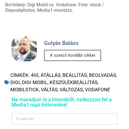
Borítókép: Digi Mobil vs. Vodafone. Fotó: stock /
Depositphotos, Media1-montázs.
Gulyás Balázs
A szerző korábbi cikkei
CÍMKÉK:
4IG
,
ÁTÁLLÁS
,
BEÁLLÍTÁS
,
BEOLVADÁS
,
DIGI
,
DIGI MOBIL
,
KÉSZÜLÉKBEÁLLÍTÁS
,
MOBILSTICK
,
VÁLTÁS
,
VÁLTOZÁS
,
VODAFONE
Ne maradjon le a híreinkről, iratkozzon fel a
Media1 napi hírlevelére!