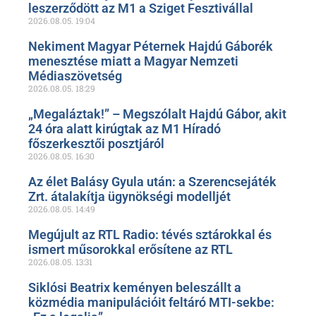
leszerződött az M1 a Sziget Fesztivállal
2026.08.05.
19:04
Nekiment Magyar Péternek Hajdú Gáborék
menesztése miatt a Magyar Nemzeti
Médiaszövetség
2026.08.05.
18:29
„Megaláztak!” – Megszólalt Hajdú Gábor, akit
24 óra alatt kirúgtak az M1 Híradó
főszerkesztői posztjáról
2026.08.05.
16:30
Az élet Balásy Gyula után: a Szerencsejáték
Zrt. átalakítja ügynökségi modelljét
2026.08.05.
14:49
Megújult az RTL Radio: tévés sztárokkal és
ismert műsorokkal erősítene az RTL
2026.08.05.
13:31
Siklósi Beatrix keményen beleszállt a
közmédia manipulációit feltáró MTI-sekbe: