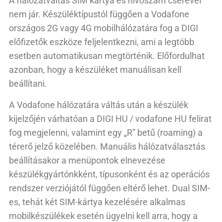
A hálózatváltás SIM kártya és hívószám cserével
nem jár. Készüléktípustól függően a Vodafone
országos 2G vagy 4G mobilhálózatára fog a DIGI
előfizetők eszköze feljelentkezni, ami a legtöbb
esetben automatikusan megtörténik. Előfordulhat
azonban, hogy a készüléket manuálisan kell
beállítani.
A Vodafone hálózatára váltás után a készülék
kijelzőjén várhatóan a DIGI HU / vodafone HU felirat
fog megjelenni, valamint egy „R” betű (roaming) a
térerő jelző közelében. Manuális hálózatválasztás
beállításakor a menüpontok elnevezése
készülékgyártónkként, típusonként és az operációs
rendszer verziójától függően eltérő lehet. Dual SIM-
es, tehát két SIM-kártya kezelésére alkalmas
mobilkészülékek esetén ügyelni kell arra, hogy a