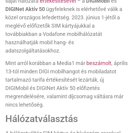
saját hálózata
értékesítésével
– a
DIGIMobil
és
DIGINet Aktív 50
ügyfeleknek is elérhetővé válik a
közel országos lefedettség. 2023. június 1-jétől a
meglévő előfizetők SIM kártyájukkal a
továbbiakban a Vodafone mobilhálózatát
használhatják mobil hang- és
adatszolgáltatásokhoz.
Mint arról korábban a Media1 már
beszámolt
, április
13-tól minden DIGI mobilhangot és mobiladatot
tartalmazó tarifa értékesítését lezárták, új
DIGIMobil és DIGINet Aktív 50 előfizetés
megrendelésére, valamint díjcsomag váltásra már
nincs lehetőség.
Hálózatválasztás