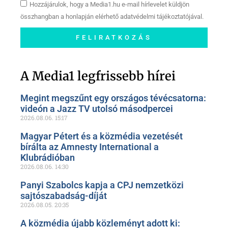
Hozzájárulok, hogy a Media1.hu e-mail hírlevelet küldjön
összhangban a honlapján elérhető adatvédelmi tájékoztatójával.
FELIRATKOZÁS
Szóljon hozzá a Facebook-
oldalunkon!
A Media1 legfrissebb hírei
Megint megszűnt egy országos tévécsatorna:
videón a Jazz TV utolsó másodpercei
2026.08.06.
15:17
Magyar Pétert és a közmédia vezetését
bírálta az Amnesty International a
Klubrádióban
2026.08.06.
14:30
Panyi Szabolcs kapja a CPJ nemzetközi
sajtószabadság-díját
2026.08.05.
20:35
A közmédia újabb közleményt adott ki: