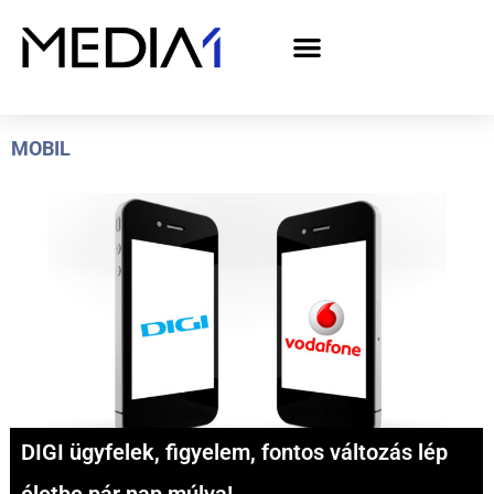
A Media1 médiaajánlata politikai hirdetőknek– országgyűlési választás 2026
MOBIL
DIGI ügyfelek, figyelem, fontos változás lép