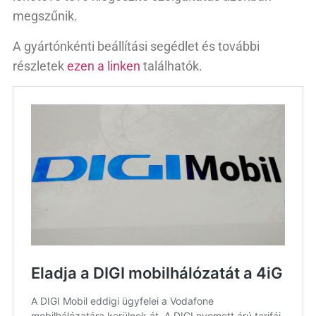
megszűnik.
A gyártónkénti beállítási segédlet és további
részletek
ezen a linken
találhatók.