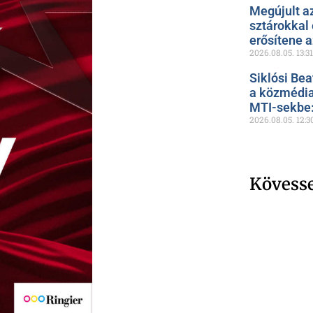
Megújult a
sztárokkal
erősítene 
2026.08.05.
13:31
Siklósi Bea
a közmédia
MTI-sekbe: 
2026.08.05.
12:3
Kövess