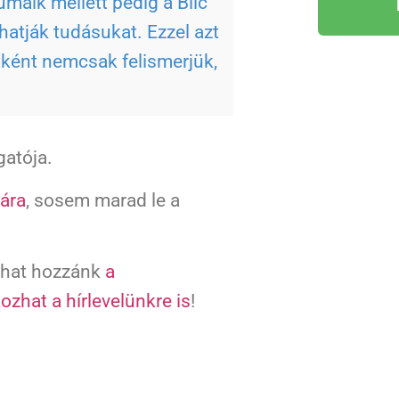
umaik mellett pedig a Blic
thatják tudásukat. Ezzel azt
atként nemcsak felismerjük,
gatója.
ára
, sosem marad le a
zhat hozzánk
a
kozhat a hírlevelünkre is
!