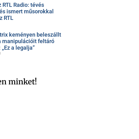
z RTL Radio: tévés
 és ismert műsorokkal
az RTL
trix keményen beleszállt
 manipulációit feltáró
„Ez a legalja”
0
en minket!