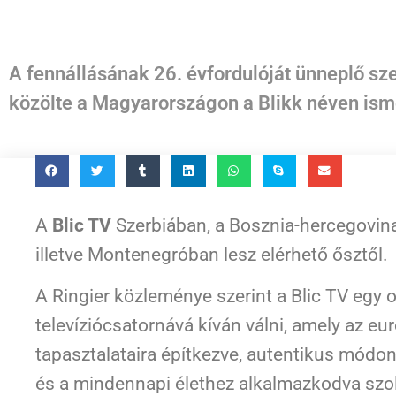
A fennállásának 26. évfordulóját ünneplő szer
közölte a Magyarországon a Blikk néven isme
A
Blic TV
Szerbiában, a Bosznia-hercegovin
illetve Montenegróban lesz elérhető ősztől.
A Ringier közleménye szerint a Blic TV egy
televíziócsatornává kíván válni, amely az eu
tapasztalataira építkezve, autentikus módon
és a mindennapi élethez alkalmazkodva szolg