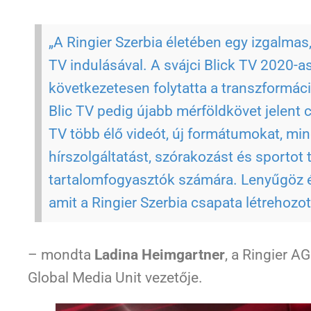
„A Ringier Szerbia életében egy izgalmas, 
TV indulásával. A svájci Blick TV 2020-a
következetesen folytatta a transzformáció
Blic TV pedig újabb mérföldkövet jelent 
TV több élő videót, új formátumokat, min
hírszolgáltatást, szórakozást és sportot 
tartalomfogyasztók számára. Lenyűgöz és
amit a Ringier Szerbia csapata létrehozot
– mondta
Ladina Heimgartner
, a Ringier A
Global Media Unit vezetője.