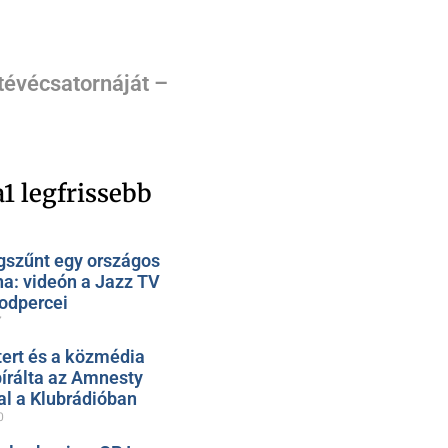
 tévécsatornáját –
1 legfrissebb
szűnt egy országos
na: videón a Jazz TV
odpercei
7
ert és a közmédia
bírálta az Amnesty
al a Klubrádióban
0