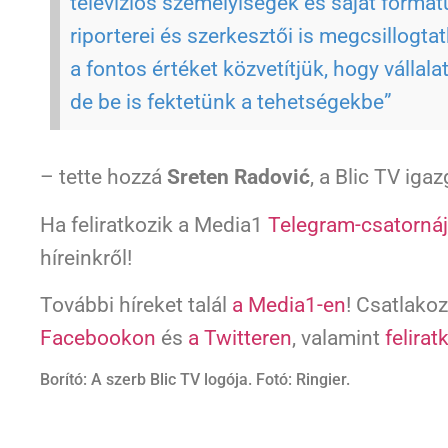
televíziós személyiségek és saját formát
riporterei és szerkesztői is megcsillogta
a fontos értéket közvetítjük, hogy vállal
de be is fektetünk a tehetségekbe”
– tette hozzá
Sreten Radović
, a Blic TV igaz
Ha feliratkozik a Media1
Telegram-csatornáj
híreinkről!
További híreket talál
a Media1-en
! Csatlako
Facebookon
és
a Twitteren
, valamint
felirat
Borító: A szerb Blic TV logója. Fotó: Ringier.