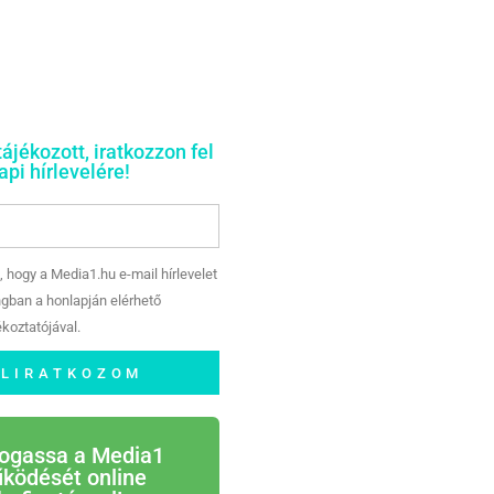
tájékozott, iratkozzon fel
pi hírlevelére!
, hogy a Media1.hu e-mail hírlevelet
gban a honlapján elérhető
koztatójával.
ELIRATKOZOM
ogassa a Media1
ködését online