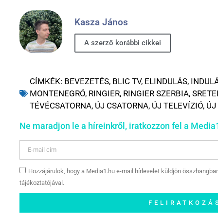
Kasza János
A szerző korábbi cikkei
CÍMKÉK:
BEVEZETÉS
,
BLIC TV
,
ELINDULÁS
,
INDUL
MONTENEGRÓ
,
RINGIER
,
RINGIER SZERBIA
,
SRETE
TÉVÉCSATORNA
,
ÚJ CSATORNA
,
ÚJ TELEVÍZIÓ
,
ÚJ
Ne maradjon le a híreinkről, iratkozzon fel a Media1
Hozzájárulok, hogy a Media1.hu e-mail hírlevelet küldjön összhangba
tájékoztatójával.
FELIRATKOZÁ