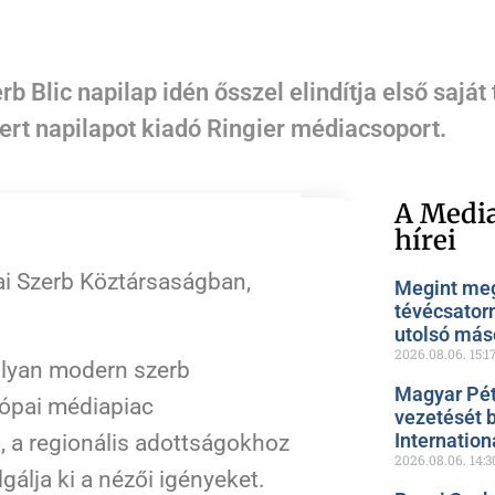
b Blic napilap idén ősszel elindítja első saját
rt napilapot kiadó Ringier médiacsoport.
A Media
hírei
ai Szerb Köztársaságban,
Megint meg
tévécsator
utolsó más
2026.08.06.
15:1
 olyan modern szerb
Magyar Pét
rópai médiapiac
vezetését 
Internation
, a regionális adottságokhoz
2026.08.06.
14:3
álja ki a nézői igényeket.