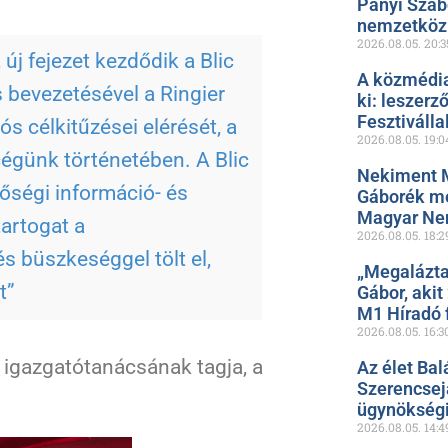
Panyi Szab
nemzetközi
2026.08.05.
20:3
új fejezet kezdődik a Blic
A közmédia
s bevezetésével a Ringier
ki: leszerz
Fesztiválla
s célkitűzései elérését, a
2026.08.05.
19:0
cégünk történetében. A Blic
Nekiment 
őségi információ- és
Gáborék me
Magyar Ne
tartogat a
2026.08.05.
18:2
 büszkeséggel tölt el,
„Megalázta
t”
Gábor, akit
M1 Híradó f
2026.08.05.
16:3
G igazgatótanácsának tagja, a
Az élet Bal
Szerencsejá
ügynökségi
2026.08.05.
14:4