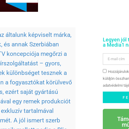
az általunk képviselt márka,
Legyen jól 
k, és annak Szerbiában
a Media1 na
 TV koncepciója megőrzi a
rszolgáltatást – gyors,
Hozzájárulok
yek különbséget tesznek a
küldjön összhan
an a fogyasztókat körülvevő
adatvédelmi tájé
, ezért saját gyártású
F
ával egy remek produkciót
 exkluzív tartalmával
Tám
lmét. A jól ismert szerb
mű