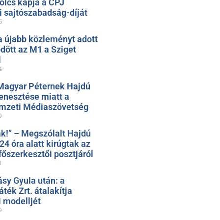
olcs kapja a CPJ
 sajtószabadság-díját
5
 újabb közleményt adott
ődött az M1 a Sziget
l
4
Magyar Péternek Hajdú
nesztése miatt a
mzeti Médiaszövetség
9
k!” – Megszólalt Hajdú
 24 óra alatt kirúgtak az
őszerkesztői posztjáról
0
ásy Gyula után: a
ték Zrt. átalakítja
 modelljét
9