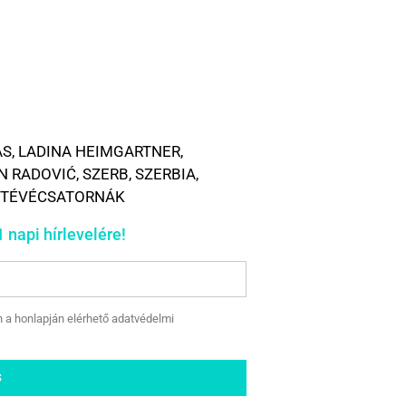
ÁS
,
LADINA HEIMGARTNER
,
N RADOVIĆ
,
SZERB
,
SZERBIA
,
 TÉVÉCSATORNÁK
 napi hírlevelére!
n a honlapján elérhető adatvédelmi
S