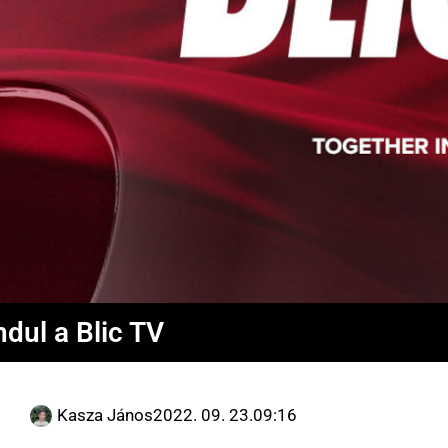
ndul a Blic TV
Kasza János
2022. 09. 23.
09:16