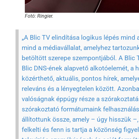
Fotó: Ringier.
„A Blic TV elindítása logikus lépés mind 
mind a médiavállalat, amelyhez tartozun
betöltött szerepe szempontjából. A Blic
Blic DNS-ének alapvető alkotóelemét, a hí
közérthető, aktuális, pontos hírek, amel
releváns és a lényegtelen között. Azonb
valóságnak éppúgy része a szórakoztatás
szórakoztató formátumaink felhasználás
állítottunk össze, amely – úgy hisszük –,
felkelti és fenn is tartja a közönség figye