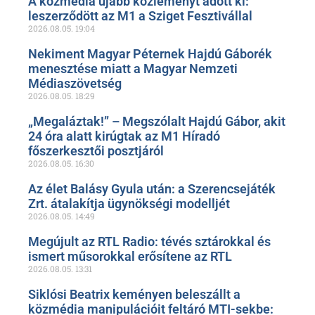
A közmédia újabb közleményt adott ki:
leszerződött az M1 a Sziget Fesztivállal
2026.08.05.
19:04
Nekiment Magyar Péternek Hajdú Gáborék
menesztése miatt a Magyar Nemzeti
Médiaszövetség
2026.08.05.
18:29
„Megaláztak!” – Megszólalt Hajdú Gábor, akit
24 óra alatt kirúgtak az M1 Híradó
főszerkesztői posztjáról
2026.08.05.
16:30
Az élet Balásy Gyula után: a Szerencsejáték
Zrt. átalakítja ügynökségi modelljét
2026.08.05.
14:49
Megújult az RTL Radio: tévés sztárokkal és
ismert műsorokkal erősítene az RTL
2026.08.05.
13:31
Siklósi Beatrix keményen beleszállt a
közmédia manipulációit feltáró MTI-sekbe: