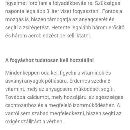
figyelmet fordítani a folyadékbevitelre. Szükséges
naponta legalább 3 liter vizet fogyasztani. Fontos a
mozgás is, hiszen támogatja az anyagcserét és
segíti a zsírégetést. Hetente legalább három erősítő
és három aerob edzést be kell iktatni.
A fogyáshoz tudatosan kell hozzáállni
Mindenképpen oda kell figyelni a vitaminok és
ásványi anyagok pótlására. Érdemes szedni B-
vitamint, mely az anyagcsere működését segíti.
Továbbá kalciumot, mely hozzájárul az egészséges
csontozathoz és a megfelelő izomműködéshez. A
vasról sem szabad megfeledkezni, hiszen segíti az
oxigénszállítást a vérben.