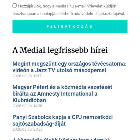
Hozzájárulok, hogy a Media1.hu e-mail hírlevelet küldjön
összhangban a honlapján elérhető adatvédelmi tájékoztatójával.
FELIRATKOZÁS
Szóljon hozzá a Facebook-
oldalunkon!
A Media1 legfrissebb hírei
Megint megszűnt egy országos tévécsatorna:
videón a Jazz TV utolsó másodpercei
2026.08.06.
15:17
Magyar Pétert és a közmédia vezetését
bírálta az Amnesty International a
Klubrádióban
2026.08.06.
14:30
Panyi Szabolcs kapja a CPJ nemzetközi
sajtószabadság-díját
2026.08.05.
20:35