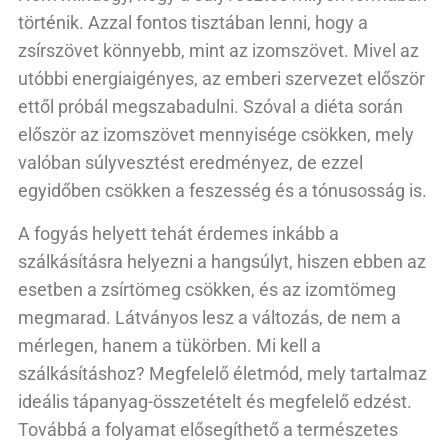
történik. Azzal fontos tisztában lenni, hogy a
zsírszövet könnyebb, mint az izomszövet. Mivel az
utóbbi energiaigényes, az emberi szervezet először
ettől próbál megszabadulni. Szóval a diéta során
először az izomszövet mennyisége csökken, mely
valóban súlyvesztést eredményez, de ezzel
egyidőben csökken a feszesség és a tónusosság is.
A fogyás helyett tehát érdemes inkább a
szálkásításra helyezni a hangsúlyt, hiszen ebben az
esetben a zsírtömeg csökken, és az izomtömeg
megmarad. Látványos lesz a változás, de nem a
mérlegen, hanem a tükörben. Mi kell a
szálkásításhoz? Megfelelő életmód, mely tartalmaz
ideális tápanyag-összetételt és megfelelő edzést.
Továbbá a folyamat elősegíthető a természetes