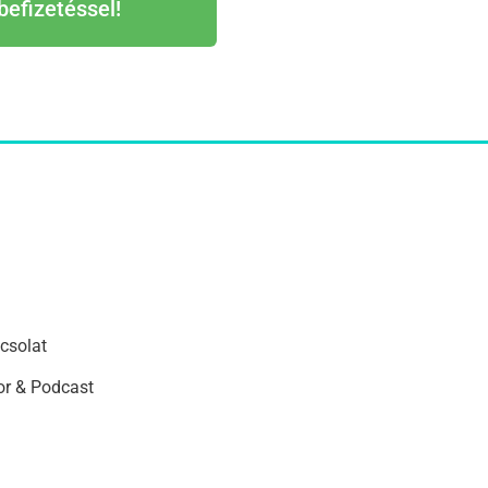
befizetéssel!
csolat
r & Podcast