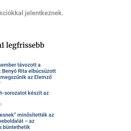
kciókkal jelentkeznek.
1 legfrissebb
sember távozott a
: Benyó Rita elbúcsúzott
, megszűnik az Elemző
8
h-sorozatot készít az
28
esnek” minősítették az
eboldalát – az
s büntethetik