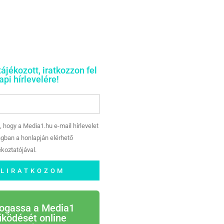
tájékozott, iratkozzon fel
pi hírlevelére!
, hogy a Media1.hu e-mail hírlevelet
gban a honlapján elérhető
koztatójával.
ELIRATKOZOM
ogassa a Media1
ködését online