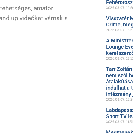
Fehéroros
l tehetséges, amatőr
2026.08.07.
19:5
and up videókat várnak a
Visszatér 
Crime, meg
2026.08.07.
18:5
A Miniszte
Lounge Even
keretszerz
2026.08.07.
18:1
Tarr Zoltán
nem szól b
átalakítás
indulhat a 
intézmény 
2026.08.07.
12:2
Labdapassz
Sport TV le
2026.08.07.
11:51
Megmenekül