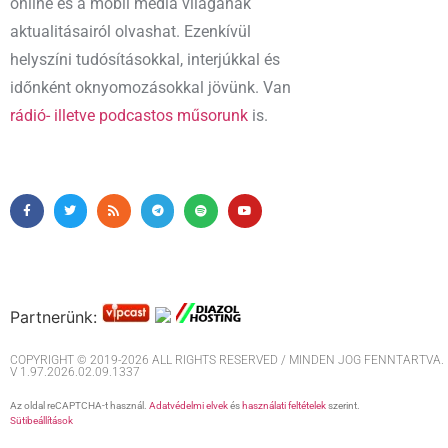
online és a mobil média világának
aktualitásairól olvashat. Ezenkívül
helyszíni tudósításokkal, interjúkkal és
időnként oknyomozásokkal jövünk. Van
rádió- illetve podcastos műsorunk
is.
Partnerünk:
COPYRIGHT © 2019-2026 ALL RIGHTS RESERVED / MINDEN JOG FENNTARTVA. M
V 1.97.2026.02.09.1337
Az oldal reCAPTCHA-t használ.
Adatvédelmi elvek
és
használati feltételek
szerint.
Sütibeállítások