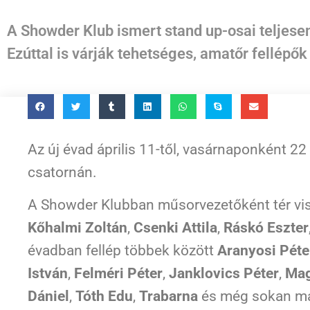
A Showder Klub ismert stand up-osai teljese
Ezúttal is várják tehetséges, amatőr fellépők
Az új évad április 11-től, vasárnaponként 22 
csatornán.
A Showder Klubban műsorvezetőként tér vi
Kőhalmi Zoltán
,
Csenki Attila
,
Ráskó Eszter
évadban fellép többek között
Aranyosi Péte
István
,
Felméri Péter
,
Janklovics Péter
,
Mag
Dániel
,
Tóth Edu
,
Trabarna
és még sokan m