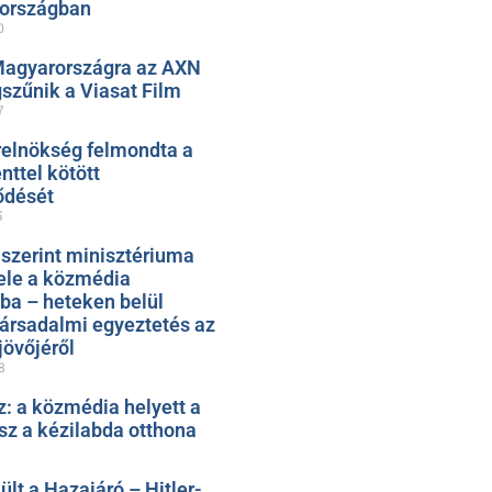
zországban
0
Magyarországra az AXN
szűnik a Viasat Film
7
relnökség felmondta a
ttel kötött
ődését
5
 szerint minisztériuma
ele a közmédia
ába – heteken belül
társadalmi egyeztetés az
jövőjéről
8
: a közmédia helyett a
sz a kézilabda otthona
t a Hazajáró – Hitler-