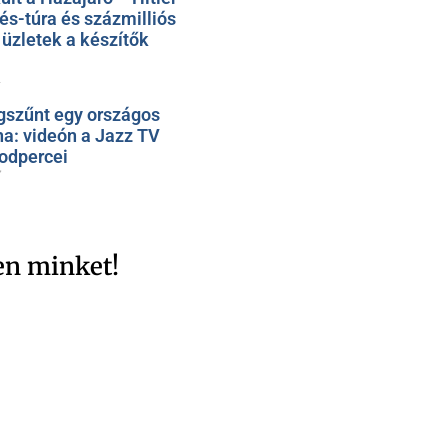
rés-túra és százmilliós
üzletek a készítők
1
szűnt egy országos
na: videón a Jazz TV
odpercei
7
en minket!