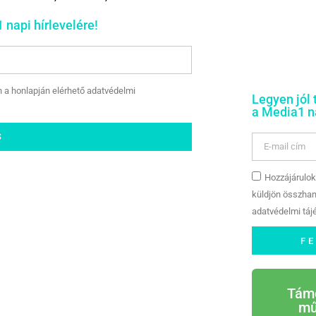
 napi hírlevelére!
n a honlapján elérhető adatvédelmi
Legyen jól 
a Media1 na
S
Hozzájárulok
küldjön összhan
adatvédelmi tájé
F
Tám
mű