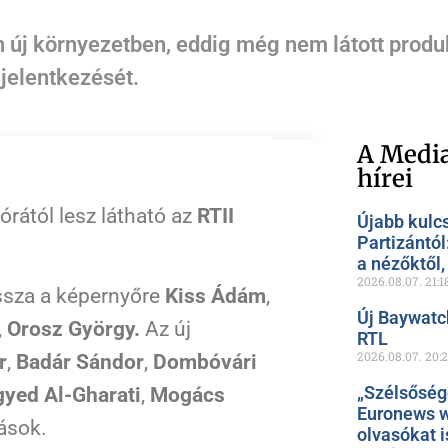
n új környezetben, eddig még nem látott produ
 jelentkezését.
A Media
hírei
órától lesz látható az
RTII
Újabb kulc
Partizántól
a nézőktől
2026.08.07.
21:1
ssza a képernyőre
Kiss Ádám
,
Új Baywatc
,
Orosz György.
Az új
RTL
2026.08.07.
20:
r
,
Badár Sándor
,
Dombóvári
„Szélsőség
yed Al-Gharati
,
Mogács
Euronews w
ások.
olvasókat i