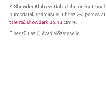
A
Showder Klub
ezúttal is lehetőséget kíná
humoristák számára is. Ehhez 2-3 perces st
talent@showderklub.hu
címre.
Elkészült az új évad előzetese is.