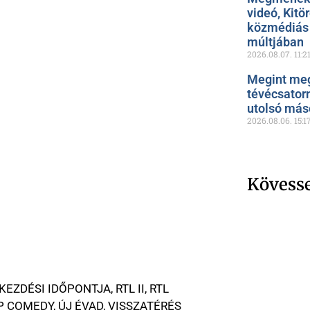
videó, Kitö
közmédiás 
múltjában
2026.08.07.
11:2
Megint meg
tévécsator
utolsó más
2026.08.06.
15:1
Kövess
KEZDÉSI IDŐPONTJA
,
RTL II
,
RTL
P COMEDY
,
ÚJ ÉVAD
,
VISSZATÉRÉS