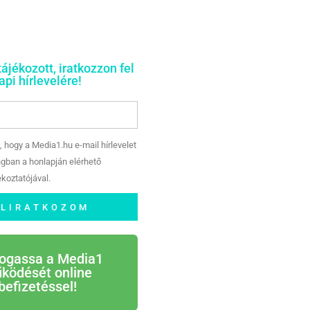
tájékozott, iratkozzon fel
pi hírlevelére!
, hogy a Media1.hu e-mail hírlevelet
gban a honlapján elérhető
koztatójával.
ELIRATKOZOM
ogassa a Media1
ködését online
befizetéssel!