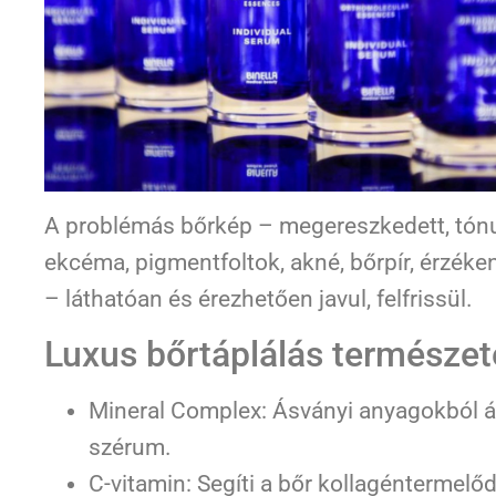
A problémás bőrkép – megereszkedett, tónus
ekcéma, pigmentfoltok, akné, bőrpír, érzéken
– láthatóan és érezhetően javul, felfrissül.
Luxus bőrtáplálás természe
Mineral Complex: Ásványi anyagokból á
szérum.
C-vitamin: Segíti a bőr kollagéntermelőd