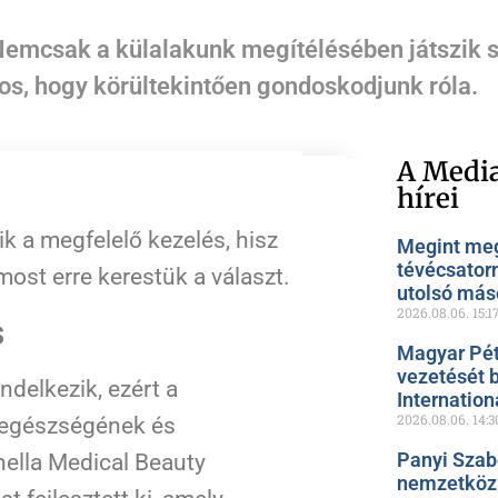
Nemcsak a külalakunk megítélésében játszik s
ntos, hogy körültekintően gondoskodjunk róla.
A Media
hírei
 a megfelelő kezelés, hisz
Megint meg
tévécsator
st erre kerestük a választ.
utolsó más
2026.08.06.
15:1
s
Magyar Pét
vezetését 
delkezik, ezért a
Internation
2026.08.06.
14:3
 egészségének és
Panyi Szab
nella Medical Beauty
nemzetközi