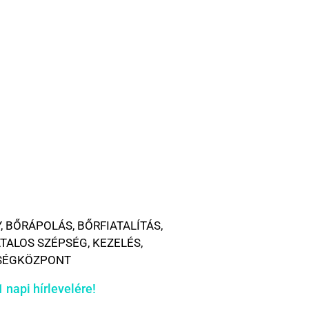
Y
,
BŐRÁPOLÁS
,
BŐRFIATALÍTÁS
,
ATALOS SZÉPSÉG
,
KEZELÉS
,
ZSÉGKÖZPONT
 napi hírlevelére!