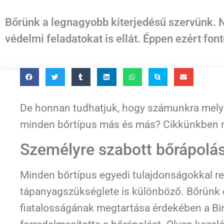
Bőrünk a legnagyobb kiterjedésű szervünk. 
védelmi feladatokat is ellát. Éppen ezért fo
De honnan tudhatjuk, hogy számunkra melyik
minden bőrtípus más és más? Cikkünkben mo
Személyre szabott bőrápolá
Minden bőrtípus egyedi tulajdonságokkal ren
tápanyagszükséglete is különböző. Bőrünk
fiatalosságának megtartása érdekében a Bi