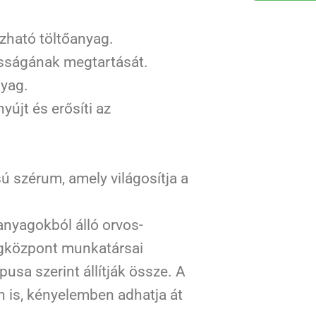
azható töltőanyag.
asságának megtartását.
nyag.
újt és erősíti az
.
 szérum, amely világosítja a
anyagokból álló orvos-
égközpont munkatársai
pusa szerint állítják össze. A
 is, kényelemben adhatja át