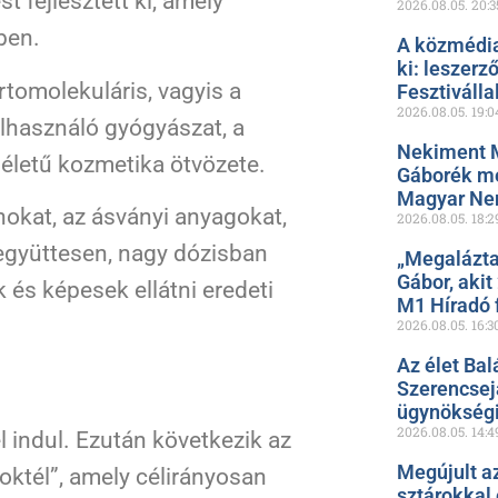
t fejlesztett ki, amely
2026.08.05.
20:3
ben.
A közmédia
ki: leszerz
tomolekuláris, vagyis a
Fesztiválla
2026.08.05.
19:0
elhasználó gyógyászat, a
Nekiment 
életű kozmetika ötvözete.
Gáborék me
Magyar Ne
inokat, az ásványi anyagokat,
2026.08.05.
18:2
együttesen, nagy dózisban
„Megalázta
Gábor, akit
k és képesek ellátni eredeti
M1 Híradó f
2026.08.05.
16:3
Az élet Bal
Szerencsejá
ügynökségi
2026.08.05.
14:4
 indul. Ezután következik az
Megújult a
oktél”, amely célirányosan
sztárokkal