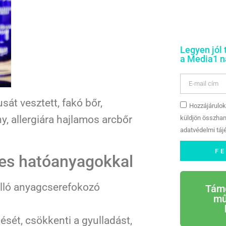
Legyen jól 
a Media1 na
át vesztett, fakó bőr,
Hozzájárulok
y, allergiára hajlamos arcbőr
küldjön összhan
adatvédelmi tájé
F
tes hatóanyagokkal
lló anyagcserefokozó
Tám
mű
ését, csökkenti a gyulladást,