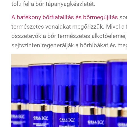
tölti fel a bőr tápanyagkészletét.
A hatékony bőrfiatalítás és bőrmegújítás
sor
természetes vonalakat megőrizzük. Mivel a 
összetevők a bőr természetes alkotóelemei,
sejtszinten regenerálják a bőrhibákat és me