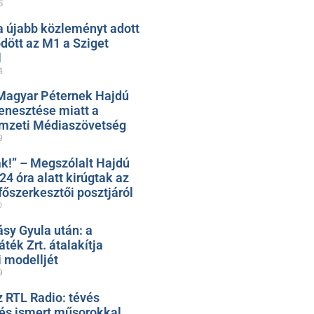
5
 újabb közleményt adott
ődött az M1 a Sziget
l
4
Magyar Péternek Hajdú
nesztése miatt a
mzeti Médiaszövetség
9
k!” – Megszólalt Hajdú
 24 óra alatt kirúgtak az
őszerkesztői posztjáról
0
ásy Gyula után: a
ték Zrt. átalakítja
 modelljét
9
z RTL Radio: tévés
 és ismert műsorokkal