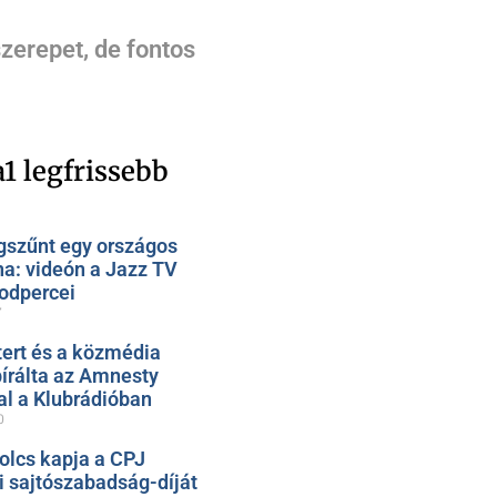
zerepet, de fontos
1 legfrissebb
szűnt egy országos
na: videón a Jazz TV
odpercei
7
ert és a közmédia
bírálta az Amnesty
al a Klubrádióban
0
olcs kapja a CPJ
 sajtószabadság-díját