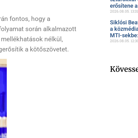
erősítene 
2026.08.05.
13:31
án fontos, hogy a
Siklósi Bea
folyamat során alkalmazott
a közmédia
MTI-sekbe: 
 mellékhatások nélkül,
2026.08.05.
12:3
gerősítik a kötőszövetet.
Kövess