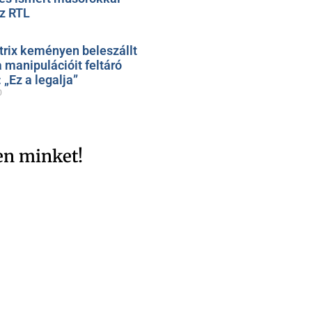
az RTL
trix keményen beleszállt
 manipulációit feltáró
„Ez a legalja”
0
en minket!