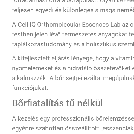
forradalmasította a bőrápolást. Olyan kezelés
teljesen egyedi és különleges a maga nemé
A Cell IQ Orthomolecular Essences Lab az or
testben jelen lévő természetes anyagokat f
táplálkozástudomány és a holisztikus szeml
A kifejlesztett eljárás lényege, hogy a vitam
nyomelemeket és a hidratáló összetevőket 
alkalmazzák. A bőr sejtjei ezáltal megújulna
funkciójukat.
Bőrfiatalítás tű nélkül
A kezelés egy professzionális bőrelemzéssel
egyénre szabottan összeállított „esszenciak