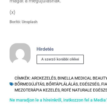
magát a megújulásnak.
(x)
Borító: Unsplash
Hirdetés
A szerző korábbi cikkei
CÍMKÉK:
ARCKEZELÉS
,
BINELLA MEDICAL BEAUT
BŐRMEGÚJÍTÁS
,
BŐRTÁPLÁLÁLÁS
,
EGÉSZSÉG
,
FI
MEZOTERÁPIA KEZELÉS
,
ROFÉ NATURALE EGÉS
Ne maradjon le a híreinkről, iratkozzon fel a Media1