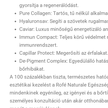
gyorsítja a regenerálódást.
Pure Collagen: Tartós, tű nélkül alkalm
Hyaluronsav: Segíti a szövetek rugalm
Caviar: Luxus minőségű energetizáló a
Immun Compact: Teljes körű védelmet ny
immunrendszert.
Capillar Protect: Megerősíti az érfalakat
De-Pigment Complex: Egyedülálló hatású
bőrhibákat.
A 100 százalékban tiszta, természetes ható
esztétikai kezelést a Rofé Naturale Egészs
mindenkinek egyénileg, az igényei és a bőrtí
személyes konzultáció után akár otthonában