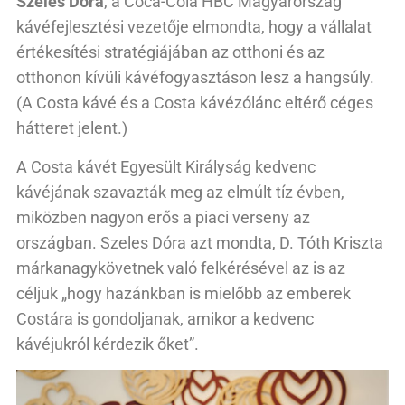
Szeles Dóra
, a Coca-Cola HBC Magyarország
kávéfejlesztési vezetője elmondta, hogy a vállalat
értékesítési stratégiájában az otthoni és az
otthonon kívüli kávéfogyasztáson lesz a hangsúly.
(A Costa kávé és a Costa kávézólánc eltérő céges
hátteret jelent.)
A Costa kávét Egyesült Királyság kedvenc
kávéjának szavazták meg az elmúlt tíz évben,
miközben nagyon erős a piaci verseny az
országban. Szeles Dóra azt mondta, D. Tóth Kriszta
márkanagykövetnek való felkérésével az is az
céljuk „hogy hazánkban is mielőbb az emberek
Costára is gondoljanak, amikor a kedvenc
kávéjukról kérdezik őket”.