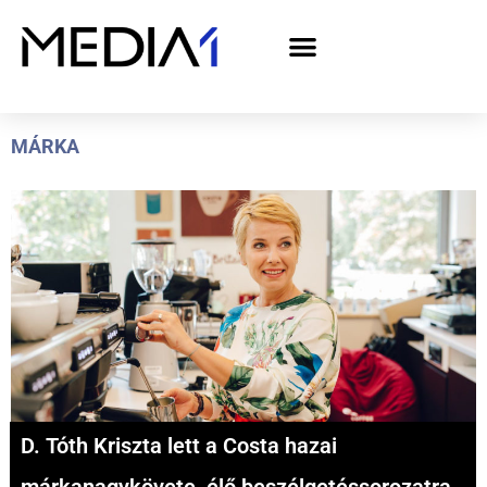
A Media1 médiaajánlata politikai hirdetőknek– országgyűlési választás 2026
MÁRKA
D. Tóth Kriszta lett a Costa hazai