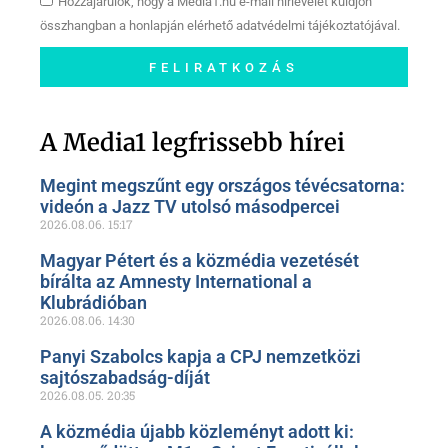
Hozzájárulok, hogy a Media1.hu e-mail hírlevelet küldjön
összhangban a honlapján elérhető adatvédelmi tájékoztatójával.
FELIRATKOZÁS
Szóljon hozzá a Facebook-
oldalunkon!
A Media1 legfrissebb hírei
Megint megszűnt egy országos tévécsatorna:
videón a Jazz TV utolsó másodpercei
2026.08.06.
15:17
Magyar Pétert és a közmédia vezetését
bírálta az Amnesty International a
Klubrádióban
2026.08.06.
14:30
Panyi Szabolcs kapja a CPJ nemzetközi
sajtószabadság-díját
2026.08.05.
20:35
A közmédia újabb közleményt adott ki: