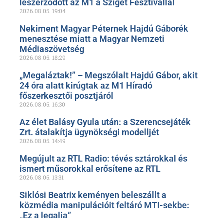
leszerződött az M1 a Sziget Fesztivállal
2026.08.05.
19:04
Nekiment Magyar Péternek Hajdú Gáborék
menesztése miatt a Magyar Nemzeti
Médiaszövetség
2026.08.05.
18:29
„Megaláztak!” – Megszólalt Hajdú Gábor, akit
24 óra alatt kirúgtak az M1 Híradó
főszerkesztői posztjáról
2026.08.05.
16:30
Az élet Balásy Gyula után: a Szerencsejáték
Zrt. átalakítja ügynökségi modelljét
2026.08.05.
14:49
Megújult az RTL Radio: tévés sztárokkal és
ismert műsorokkal erősítene az RTL
2026.08.05.
13:31
Siklósi Beatrix keményen beleszállt a
közmédia manipulációit feltáró MTI-sekbe:
„Ez a legalja”