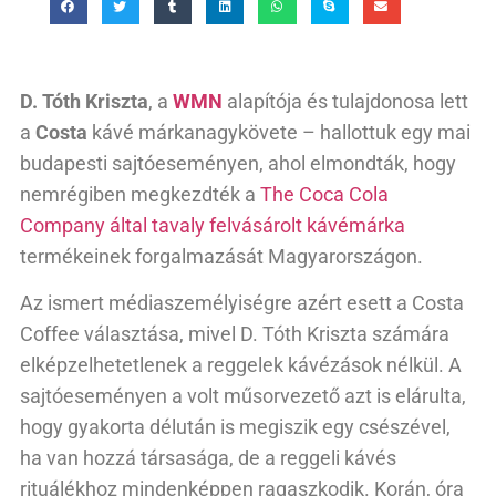
D. Tóth Kriszta
, a
WMN
alapítója és tulajdonosa lett
a
Costa
kávé márkanagykövete – hallottuk egy mai
budapesti sajtóeseményen, ahol elmondták, hogy
nemrégiben megkezdték a
The Coca Cola
Company által tavaly felvásárolt kávémárka
termékeinek forgalmazását Magyarországon.
Az ismert médiaszemélyiségre azért esett a Costa
Coffee választása, mivel D. Tóth Kriszta számára
elképzelhetetlenek a reggelek kávézások nélkül. A
sajtóeseményen a volt műsorvezető azt is elárulta,
hogy gyakorta délután is megiszik egy csészével,
ha van hozzá társasága, de a reggeli kávés
rituálékhoz mindenképpen ragaszkodik. Korán, óra