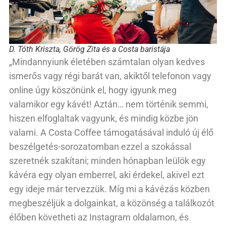
D. Tóth Kriszta, Görög Zita és a Costa baristája
„Mindannyiunk életében számtalan olyan kedves
ismerős vagy régi barát van, akiktől telefonon vagy
online úgy köszönünk el, hogy igyunk meg
valamikor egy kávét! Aztán… nem történik semmi,
hiszen elfoglaltak vagyunk, és mindig közbe jön
valami. A Costa Coffee támogatásával induló új élő
beszélgetés-sorozatomban ezzel a szokással
szeretnék szakítani; minden hónapban leülök egy
kávéra egy olyan emberrel, aki érdekel, akivel ezt
egy ideje már tervezzük. Míg mi a kávézás közben
megbeszéljük a dolgainkat, a közönség a találkozót
élőben követheti az Instagram oldalamon, és