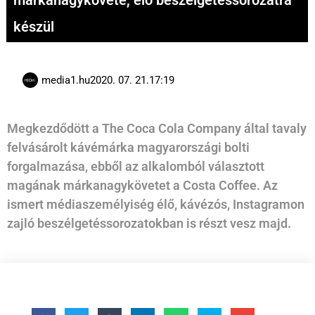
márkanagykövete, élő beszélgetéssorozatra
készül
media1.hu
2020. 07. 21.
17:19
Megkezdődött a The Coca Cola Company által tavaly
felvásárolt kávémárka magyarországi bolti
forgalmazása, ebből az alkalomból választott
magának márkanagykövetet a Costa Coffee. Az
ismert médiaszemélyiség élő, kávézós, Instagramon
zajló beszélgetéssorozatokban is részt vesz majd.