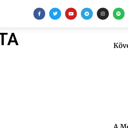
TA
Köv
A Me