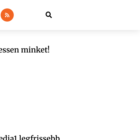
essen minket!
dia1 legfrissebb