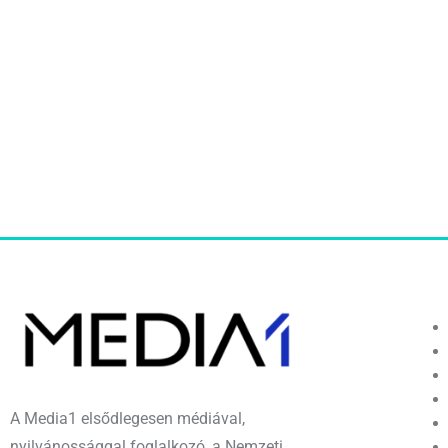
A Media1 elsődlegesen médiával,
nyilvánossággal foglalkozó, a Nemzeti