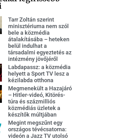
i
Tarr Zoltán szerint
minisztériuma nem szól
bele a közmédia
átalakításába – heteken
belül indulhat a
társadalmi egyeztetés az
intézmény jövőjéről
Labdapassz: a közmédia
helyett a Sport TV lesz a
kézilabda otthona
Megmenekült a Hazajáró
– Hitler-videó, Kitörés-
túra és százmilliós
közmédiás üzletek a
készítők múltjában
Megint megszűnt egy
országos tévécsatorna:
videón a Jazz TV utolsó