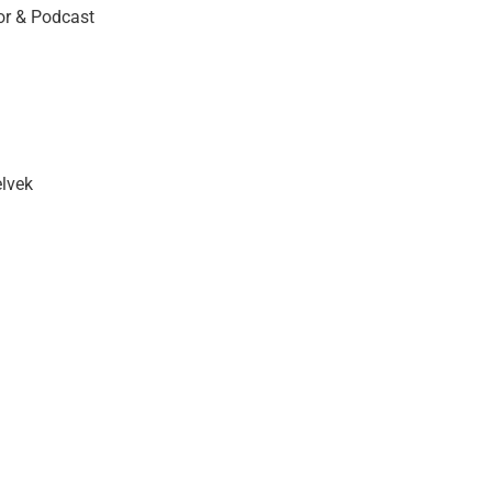
r & Podcast
elvek