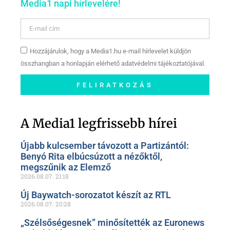
Media1 napi hírlevelére!
Hozzájárulok, hogy a Media1.hu e-mail hírlevelet küldjön
összhangban a honlapján elérhető adatvédelmi tájékoztatójával.
FELIRATKOZÁS
Szóljon hozzá a Facebook-
oldalunkon!
A Media1 legfrissebb hírei
Újabb kulcsember távozott a Partizántól:
Benyó Rita elbúcsúzott a nézőktől,
megszűnik az Elemző
2026.08.07.
21:18
Új Baywatch-sorozatot készít az RTL
2026.08.07.
20:28
„Szélsőségesnek” minősítették az Euronews