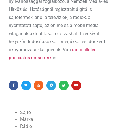
nyilvánossággal foglalkozó, a Nemzeti Média- és
Hírközlési Hatóságnál regisztrált digitális
sajtótermék, ahol a televíziók, a rádiók, a
nyomtatott sajtó, az online és a mobil média
világának aktualitásairól olvashat. Ezenkívül
helyszíni tudósításokkal, interjúkkal és időnként
oknyomozásokkal jövünk. Van
rádió- illetve
podcastos műsorunk
is.
Sajtó
Márka
Rádió