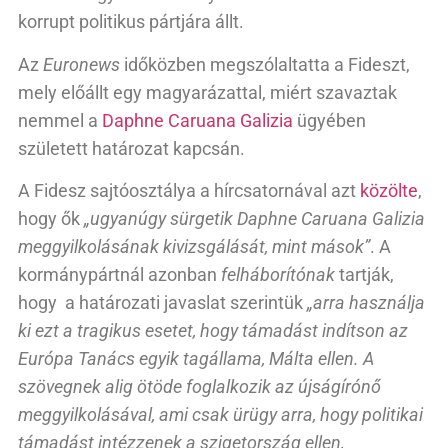
korrupt politikus pártjára állt.
Az
Euronews
időközben megszólaltatta a Fideszt,
mely előállt egy magyarázattal, miért szavaztak
nemmel a
Daphne Caruana Galizia
ügyében
született határozat kapcsán.
A Fidesz sajtóosztálya a hírcsatornával azt
közölte
,
hogy ők
„ugyanúgy sürgetik Daphne Caruana Galizia
meggyilkolásának kivizsgálását, mint mások”
. A
kormánypártnál azonban
felháborítónak
tartják,
hogy a határozati javaslat szerintük
„arra használja
ki ezt a tragikus esetet, hogy támadást indítson az
Európa Tanács egyik tagállama, Málta ellen. A
szövegnek alig ötöde foglalkozik az újságírónő
meggyilkolásával, ami csak ürügy arra, hogy politikai
támadást intézzenek a szigetország ellen,