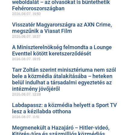
weboldalát – az olvasókat is büntethetik
Fehéroroszországban
2026.08.07.
19:50
Visszatér Magyarországra az AXN Crime,
megszűnik a Viasat Film
2026.08.07.
18:57
A Miniszterelnökség felmondta a Lounge
Eventtel kötött keretszerződését
2026.08.07.
18:15
Tarr Zoltán szerint minisztériuma nem szól
bele a közmédia átalakításába – heteken
belül indulhat a társadalmi egyeztetés az
intézmény jövőjéről
2026.08.07.
12:28
Labdapassz: a közmédia helyett a Sport TV
lesz a kézilabda otthona
2026.08.07.
11:51
Megmenekült a Hazajáró – Hitler-videó,
Kitörés-túra és százmilliós közmédiás