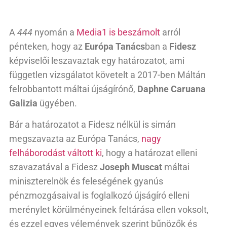
A
444
nyomán a
Media1 is beszámolt
arról
pénteken, hogy az
Európa Tanács
ban a
Fidesz
képviselői leszavaztak egy határozatot, ami
független vizsgálatot követelt a 2017-ben Máltán
felrobbantott máltai újságírónő,
Daphne Caruana
Galizia
ügyében.
Bár a határozatot a Fidesz nélkül is simán
megszavazta az Európa Tanács,
nagy
felháborodást váltott ki
, hogy a határozat elleni
szavazatával a Fidesz
Joseph Muscat
máltai
miniszterelnök és feleségének gyanús
pénzmozgásaival is foglalkozó újságíró elleni
merénylet körülményeinek feltárása ellen voksolt,
és ezzel egyes vélemények szerint bűnözők és