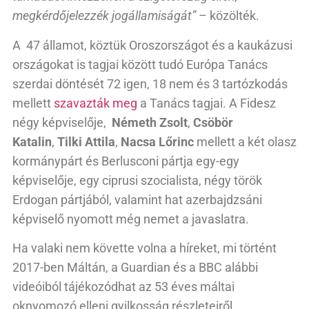
megkérdőjelezzék jogállamiságát”
– közölték.
A 47 államot, köztük Oroszországot és a kaukázusi
országokat is tagjai között tudó Európa Tanács
szerdai döntését 72 igen, 18 nem és 3 tartózkodás
mellett
szavazták meg
a Tanács tagjai. A Fidesz
négy képviselője,
Németh Zsolt
,
Csöbör
Katalin
,
Tilki Attila
,
Nacsa Lőrinc
mellett a két olasz
kormánypárt és Berlusconi pártja egy-egy
képviselője, egy ciprusi szocialista, négy török
Erdogan pártjából, valamint hat azerbajdzsáni
képviselő nyomott még nemet a javaslatra.
Ha valaki nem követte volna a híreket, mi történt
2017-ben Máltán, a Guardian és a BBC alábbi
videóiból tájékozódhat az 53 éves máltai
oknyomozó elleni gyilkosság részleteiről.