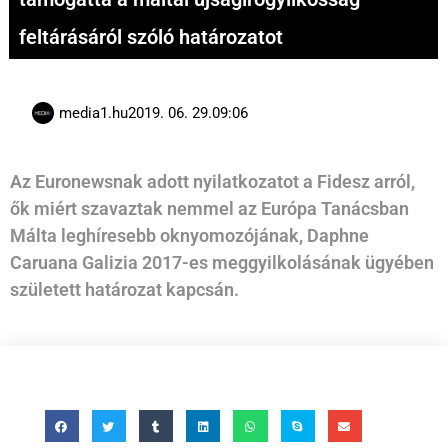
feltárásáról szóló határozatot
media1.hu
2019. 06. 29.
09:06
Az Euronewsnak adott nyilatkozatot a Fidesz arról,
ők miért szavaztak nemmel az Európa Tanácsban
Málta leghíresebb oknyomozójának, Daphne
Caruana Galizia 2017-es meggyilkolásának ügyében
született határozat kapcsán.