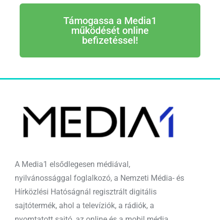
Támogassa a Media1
működését online
befizetéssel!
A Media1 elsődlegesen médiával,
nyilvánossággal foglalkozó, a Nemzeti Média- és
Hírközlési Hatóságnál regisztrált digitális
sajtótermék, ahol a televíziók, a rádiók, a
nyomtatott sajtó, az online és a mobil média