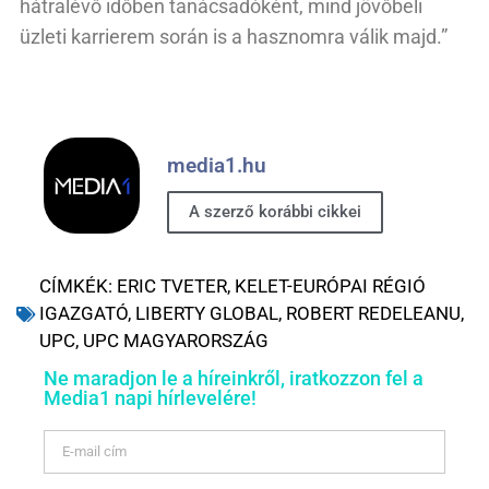
hátralévő időben tanácsadóként, mind jövőbeli
üzleti karrierem során is a hasznomra válik majd.”
media1.hu
A szerző korábbi cikkei
CÍMKÉK:
ERIC TVETER
,
KELET-EURÓPAI RÉGIÓ
IGAZGATÓ
,
LIBERTY GLOBAL
,
ROBERT REDELEANU
,
UPC
,
UPC MAGYARORSZÁG
Ne maradjon le a híreinkről, iratkozzon fel a
Media1 napi hírlevelére!