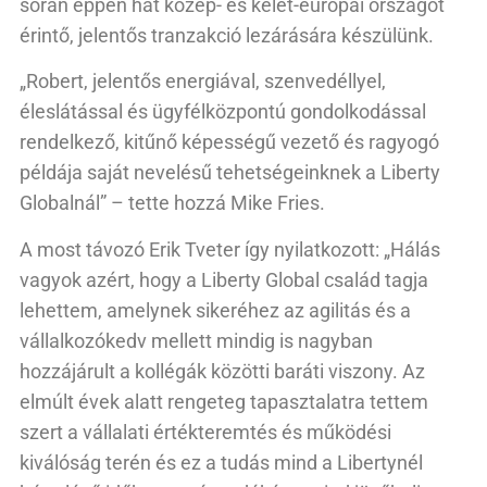
során éppen hat közép- és kelet-európai országot
érintő, jelentős tranzakció lezárására készülünk.
„Robert, jelentős energiával, szenvedéllyel,
éleslátással és ügyfélközpontú gondolkodással
rendelkező, kitűnő képességű vezető és ragyogó
példája saját nevelésű tehetségeinknek a Liberty
Globalnál” – tette hozzá Mike Fries.
A most távozó Erik Tveter így nyilatkozott: „Hálás
vagyok azért, hogy a Liberty Global család tagja
lehettem, amelynek sikeréhez az agilitás és a
vállalkozókedv mellett mindig is nagyban
hozzájárult a kollégák közötti baráti viszony. Az
elmúlt évek alatt rengeteg tapasztalatra tettem
szert a vállalati értékteremtés és működési
kiválóság terén és ez a tudás mind a Libertynél