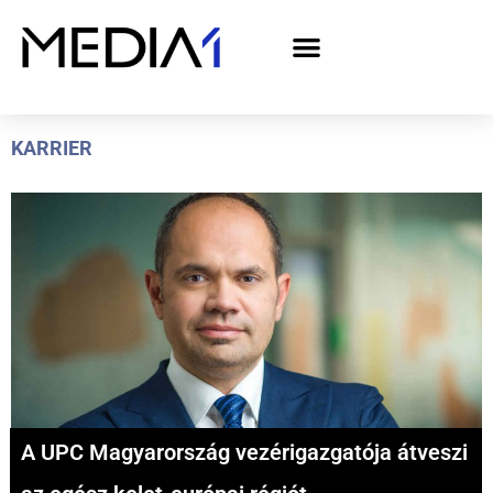
A Media1 médiaajánlata politikai hirdetőknek– országgyűlési választás 2026
KARRIER
A UPC Magyarország vezérigazgatója átveszi