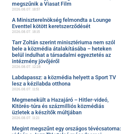
megszűnik a Viasat Film
2026.08.07.
18:57
A Miniszterelnökség felmondta a Lounge
Eventtel kötött keretszerződését
2026.08.07.
18:15
Tarr Zoltán szerint minisztériuma nem szól
bele a közmédia átalakításába – heteken
belül indulhat a társadalmi egyeztetés az
intézmény jövőjéről
2026.08.07.
12:28
Labdapassz: a közmédia helyett a Sport TV
lesz a kézilabda otthona
2026.08.07.
11:51
Megmenekült a Hazajáró – Hitler-videó,
Kitörés-túra és százmilliós közmédiás
üzletek a készítők múltjában
2026.08.07.
11:21
Megint megszűnt egy országos tévécsatorna: