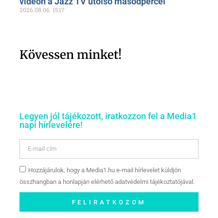
videón a Jazz TV utolsó másodpercei
2026.08.06.
15:17
Kövessen minket!
Legyen jól tájékozott, iratkozzon fel a Media1
napi hírlevelére!
Hozzájárulok, hogy a Media1.hu e-mail hírlevelet küldjön
összhangban a honlapján elérhető adatvédelmi tájékoztatójával.
FELIRATKOZOM