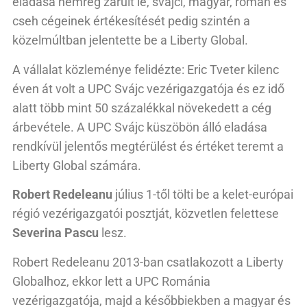
eladása nemrég zárult le, svájci, magyar, román és
cseh cégeinek értékesítését pedig szintén a
közelmúltban jelentette be a Liberty Global.
A vállalat közleménye felidézte: Eric Tveter kilenc
éven át volt a UPC Svájc vezérigazgatója és ez idő
alatt több mint 50 százalékkal növekedett a cég
árbevétele. A UPC Svájc küszöbön álló eladása
rendkívül jelentős megtérülést és értéket teremt a
Liberty Global számára.
Robert Redeleanu
július 1-től tölti be a kelet-európai
régió vezérigazgatói posztját, közvetlen felettese
Severina Pascu
lesz.
Robert Redeleanu 2013-ban csatlakozott a Liberty
Globalhoz, ekkor lett a UPC Románia
vezérigazgatója, majd a későbbiekben a magyar és