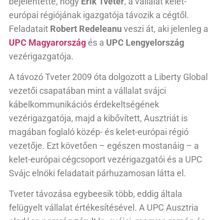
bejelentette, hogy
Erik Tveter
, a vállalat kelet-
európai régiójának igazgatója távozik a cégtől.
Feladatait
Robert Redeleanu
veszi át, aki jelenleg a
UPC Magyarország
és a
UPC Lengyelország
vezérigazgatója.
A távozó Tveter 2009 óta dolgozott a Liberty Global
vezetői csapatában mint a vállalat svájci
kábelkommunikációs érdekeltségének
vezérigazgatója, majd a kibővített, Ausztriát is
magában foglaló közép- és kelet-európai régió
vezetője. Ezt követően – egészen mostanáig – a
kelet-európai cégcsoport vezérigazgatói és a UPC
Svájc elnöki feladatait párhuzamosan látta el.
Tveter távozása egybeesik több, eddig általa
felügyelt vállalat értékesítésével. A UPC Ausztria