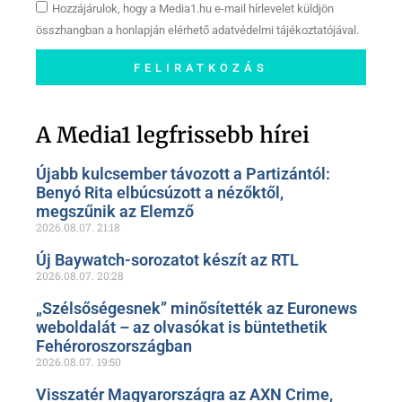
Hozzájárulok, hogy a Media1.hu e-mail hírlevelet küldjön
összhangban a honlapján elérhető adatvédelmi tájékoztatójával.
FELIRATKOZÁS
Szóljon hozzá a Facebook-
oldalunkon!
A Media1 legfrissebb hírei
Újabb kulcsember távozott a Partizántól:
Benyó Rita elbúcsúzott a nézőktől,
megszűnik az Elemző
2026.08.07.
21:18
Új Baywatch-sorozatot készít az RTL
2026.08.07.
20:28
„Szélsőségesnek” minősítették az Euronews
weboldalát – az olvasókat is büntethetik
Fehéroroszországban
2026.08.07.
19:50
Visszatér Magyarországra az AXN Crime,