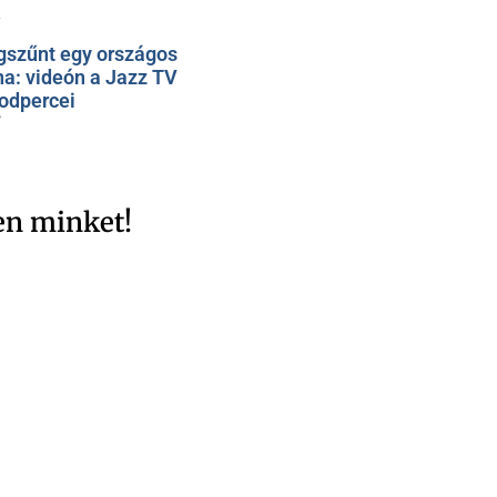
1
szűnt egy országos
na: videón a Jazz TV
odpercei
7
en minket!