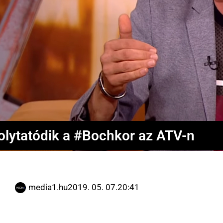
olytatódik a #Bochkor az ATV-n
media1.hu
2019. 05. 07.
20:41