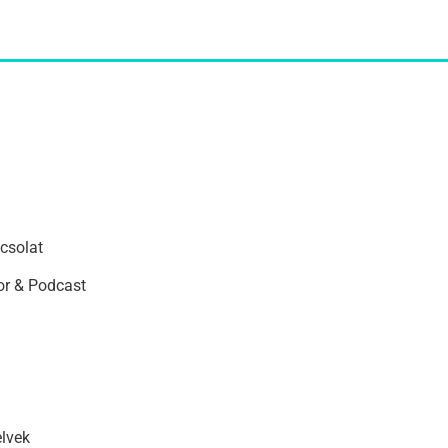
csolat
r & Podcast
elvek