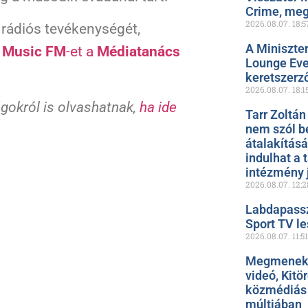
Crime, meg
2026.08.07.
18:5
 rádiós tevékenységét,
A Miniszte
ó
Music FM
-et a
Médiatanács
Lounge Even
keretszerz
2026.08.07.
18:1
gokról is olvashatnak,
ha ide
Tarr Zoltán
nem szól b
átalakítás
indulhat a 
intézmény 
2026.08.07.
12:2
Labdapassz
Sport TV le
2026.08.07.
11:51
Megmenekül
videó, Kitö
közmédiás 
múltjában