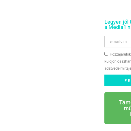
Legyen jól 
a Media1 na
Hozzájárulok
küldjön összhan
adatvédelmi tájé
F
Tám
mű