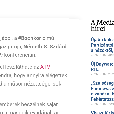
A Media
hírei
jából, a
#Bochkor
című
Újabb kulc
Partizántól
igazgatója,
Németh S. Szilárd
a nézőktől
 konferencián.
2026.08.07.
21:1
Új Baywatc
l lesz látható az
ATV
RTL
2026.08.07.
20:
ondta, hogy annyira elégettek
„Szélsőség
d a műsor nézettsége, sok
Euronews w
olvasókat i
Fehéroros
emberek beszélnek saját
2026.08.07.
19:5
g a második évadánál tart.
Visszatér 