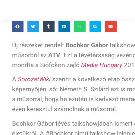
Új részeket rendelt
Bochkor Gábor
talkshow
műsorból az
ATV
. Ezt a tévétársaság vezér
mondta a Siófokon zajló
Media Hungary
2019
A
SorozatWiki
szerint a következő etap őssze
képernyőjén, sőt Németh S. Szilárd azt is m
a műsorral, hogy ha ezután is kedvező mara
éven keresztül számolnak a műsorral.
Bochkor Gábor tévés talkshowjában ismert 
életükről. A #Bochkor című talkshow jelenle