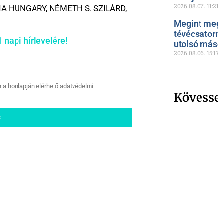
2026.08.07.
11:2
IA HUNGARY
,
NÉMETH S. SZILÁRD
,
Megint meg
tévécsator
 napi hírlevelére!
utolsó más
2026.08.06.
15:1
n a honlapján elérhető adatvédelmi
Kövess
S