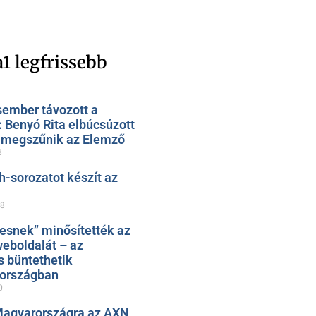
1 legfrissebb
sember távozott a
: Benyó Rita elbúcsúzott
, megszűnik az Elemző
8
h-sorozatot készít az
28
esnek” minősítették az
eboldalát – az
s büntethetik
zországban
0
Magyarországra az AXN