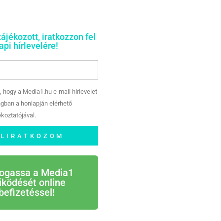
tájékozott, iratkozzon fel
pi hírlevelére!
, hogy a Media1.hu e-mail hírlevelet
gban a honlapján elérhető
koztatójával.
ELIRATKOZOM
ogassa a Media1
ködését online
befizetéssel!