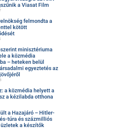
szűnik a Viasat Film
7
relnökség felmondta a
ttel kötött
ődését
5
 szerint minisztériuma
ele a közmédia
ába – heteken belül
társadalmi egyeztetés az
jövőjéről
8
: a közmédia helyett a
sz a kézilabda otthona
t a Hazajáró – Hitler-
rés-túra és százmilliós
üzletek a készítők