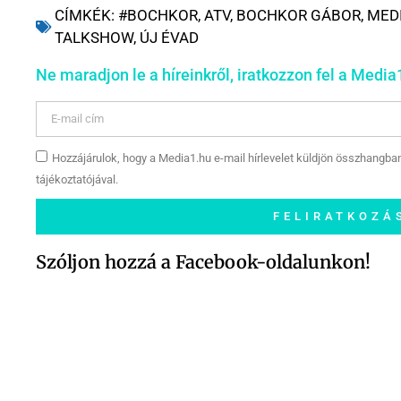
CÍMKÉK:
#BOCHKOR
,
ATV
,
BOCHKOR GÁBOR
,
MED
TALKSHOW
,
ÚJ ÉVAD
Ne maradjon le a híreinkről, iratkozzon fel a Media1
Hozzájárulok, hogy a Media1.hu e-mail hírlevelet küldjön összhangba
tájékoztatójával.
FELIRATKOZÁ
Szóljon hozzá a Facebook-oldalunkon!