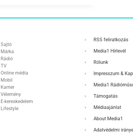
RSS feliratkozás
Sajtó
Media1 Hírlevél
Márka
Rádió
Rólunk
TV
Online média
Impresszum & Kap
Mobil
Media1 Rádióműso
Karrier
Vélemény
Támogatás
E-kereskedelem
Médiaajánlat
Lifestyle
About Media1
Adatvédelmi irány