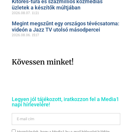
Kitörés-túra és százmilliós közmédiás
üzletek a készítők múltjában
2026.08.07.
11:21
Megint megszűnt egy országos tévécsatorna:
videón a Jazz TV utolsó másodpercei
2026.08.06.
15:17
Kövessen minket!
Legyen jól tájékozott, iratkozzon fel a Media1
napi hírlevelére!
Hozzájárulok, hogy a Media1.hu e-mail hírlevelet küldjön