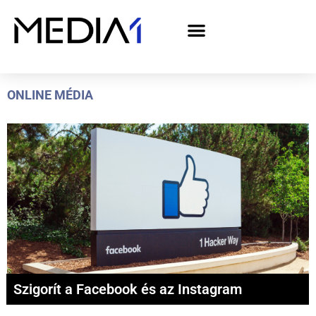
A Media1 médiaajánlata politikai hirdetőknek– országgyűlési választás 2026
ONLINE MÉDIA
Szigorít a Facebook és az Instagram