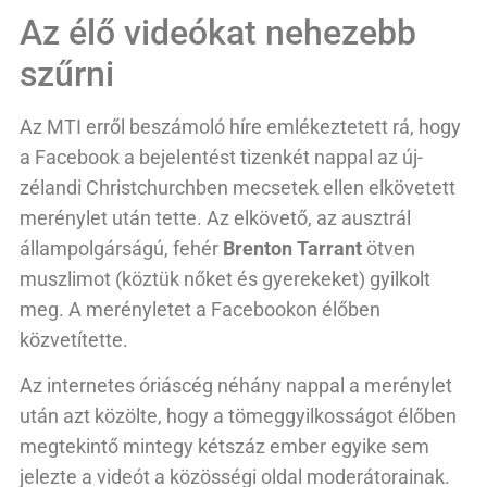
Az élő videókat nehezebb
szűrni
Az MTI erről beszámoló híre emlékeztetett rá, hogy
a Facebook a bejelentést tizenkét nappal az új-
zélandi Christchurchben mecsetek ellen elkövetett
merénylet után tette. Az elkövető, az ausztrál
állampolgárságú, fehér
Brenton Tarrant
ötven
muszlimot (köztük nőket és gyerekeket) gyilkolt
meg. A merényletet a Facebookon élőben
közvetítette.
Az internetes óriáscég néhány nappal a merénylet
után azt közölte, hogy a tömeggyilkosságot élőben
megtekintő mintegy kétszáz ember egyike sem
jelezte a videót a közösségi oldal moderátorainak.