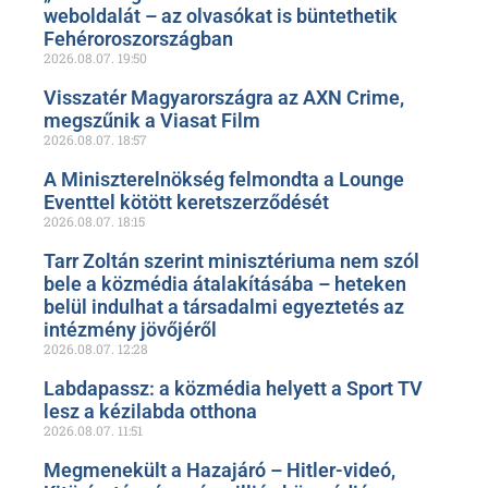
weboldalát – az olvasókat is büntethetik
Fehéroroszországban
2026.08.07.
19:50
Visszatér Magyarországra az AXN Crime,
megszűnik a Viasat Film
2026.08.07.
18:57
A Miniszterelnökség felmondta a Lounge
Eventtel kötött keretszerződését
2026.08.07.
18:15
Tarr Zoltán szerint minisztériuma nem szól
bele a közmédia átalakításába – heteken
belül indulhat a társadalmi egyeztetés az
intézmény jövőjéről
2026.08.07.
12:28
Labdapassz: a közmédia helyett a Sport TV
lesz a kézilabda otthona
2026.08.07.
11:51
Megmenekült a Hazajáró – Hitler-videó,