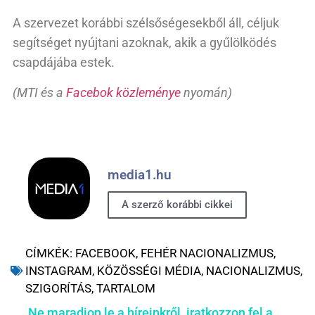
A szervezet korábbi szélsőségesekből áll, céljuk
segítséget nyújtani azoknak, akik a gyűlölködés
csapdájába estek.
(MTI és a
Facebok közleménye
nyomán)
media1.hu
A szerző korábbi cikkei
CÍMKÉK:
FACEBOOK
,
FEHÉR NACIONALIZMUS
,
INSTAGRAM
,
KÖZÖSSÉGI MÉDIA
,
NACIONALIZMUS
,
SZIGORÍTÁS
,
TARTALOM
Ne maradjon le a híreinkről, iratkozzon fel a