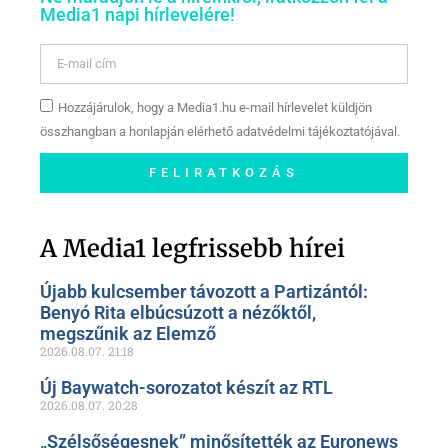
Media1 napi hírlevelére!
Hozzájárulok, hogy a Media1.hu e-mail hírlevelet küldjön
összhangban a honlapján elérhető adatvédelmi tájékoztatójával.
FELIRATKOZÁS
Szóljon hozzá a Facebook-
oldalunkon!
A Media1 legfrissebb hírei
Újabb kulcsember távozott a Partizántól:
Benyó Rita elbúcsúzott a nézőktől,
megszűnik az Elemző
2026.08.07.
21:18
Új Baywatch-sorozatot készít az RTL
2026.08.07.
20:28
„Szélsőségesnek” minősítették az Euronews