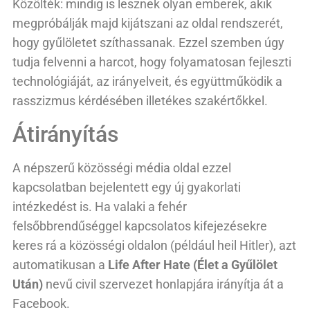
Közölték: mindig is lesznek olyan emberek, akik
megpróbálják majd kijátszani az oldal rendszerét,
hogy gyűlöletet szíthassanak. Ezzel szemben úgy
tudja felvenni a harcot, hogy folyamatosan fejleszti
technológiáját, az irányelveit, és együttműködik a
rasszizmus kérdésében illetékes szakértőkkel.
Átirányítás
A népszerű közösségi média oldal ezzel
kapcsolatban bejelentett egy új gyakorlati
intézkedést is. Ha valaki a fehér
felsőbbrendűséggel kapcsolatos kifejezésekre
keres rá a közösségi oldalon (például heil Hitler), azt
automatikusan a
Life After Hate (Élet a Gyűlölet
Után)
nevű civil szervezet honlapjára irányítja át a
Facebook.