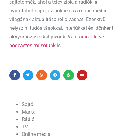
sajtótermék, ahol a televíziók, a rádiók, a
nyomtatott sajtó, az online és a mobil média
világának aktualitásairól olvashat. Ezenkívül
helyszíni tudósításokkal, interjúkkal és időnként
oknyomozásokkal jövünk. Van
rádió- illetve
podcastos műsorunk
is.
Sajtó
Márka
Rádió
TV
Online média