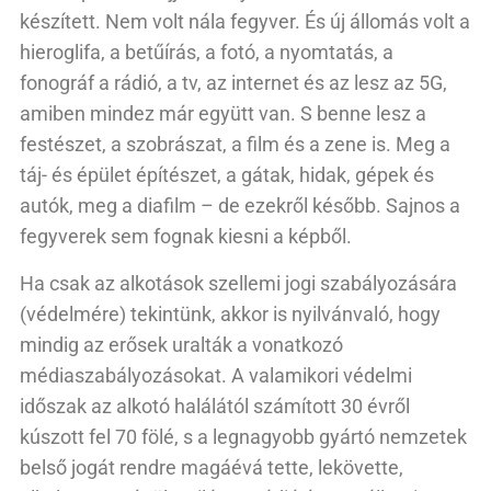
készített. Nem volt nála fegyver. És új állomás volt a
hieroglifa, a betűírás, a fotó, a nyomtatás, a
fonográf a rádió, a tv, az internet és az lesz az 5G,
amiben mindez már együtt van. S benne lesz a
festészet, a szobrászat, a film és a zene is. Meg a
táj- és épület építészet, a gátak, hidak, gépek és
autók, meg a diafilm – de ezekről később. Sajnos a
fegyverek sem fognak kiesni a képből.
Ha csak az alkotások szellemi jogi szabályozására
(védelmére) tekintünk, akkor is nyilvánvaló, hogy
mindig az erősek uralták a vonatkozó
médiaszabályozásokat. A valamikori védelmi
időszak az alkotó halálától számított 30 évről
kúszott fel 70 fölé, s a legnagyobb gyártó nemzetek
belső jogát rendre magáévá tette, lekövette,