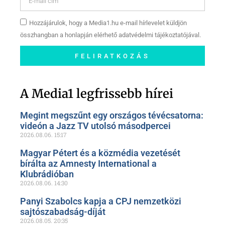
Hozzájárulok, hogy a Media1.hu e-mail hírlevelet küldjön
összhangban a honlapján elérhető adatvédelmi tájékoztatójával.
FELIRATKOZÁS
Szóljon hozzá a Facebook-
oldalunkon!
A Media1 legfrissebb hírei
Megint megszűnt egy országos tévécsatorna:
videón a Jazz TV utolsó másodpercei
2026.08.06.
15:17
Magyar Pétert és a közmédia vezetését
bírálta az Amnesty International a
Klubrádióban
2026.08.06.
14:30
Panyi Szabolcs kapja a CPJ nemzetközi
sajtószabadság-díját
2026.08.05.
20:35