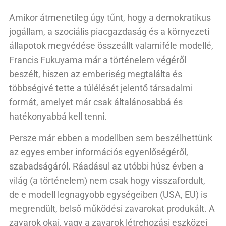
Amikor átmenetileg úgy tűnt, hogy a demokratikus
jogállam, a szociális piacgazdaság és a környezeti
állapotok megvédése összeállt valamiféle modellé,
Francis Fukuyama már a történelem végéről
beszélt, hiszen az emberiség megtalálta és
többségivé tette a túlélését jelentő társadalmi
formát, amelyet már csak általánosabbá és
hatékonyabbá kell tenni.
Persze már ebben a modellben sem beszélhettünk
az egyes ember információs egyenlőségéről,
szabadságáról. Ráadásul az utóbbi húsz évben a
világ (a történelem) nem csak hogy visszafordult,
de e modell legnagyobb egységeiben (USA, EU) is
megrendült, belső működési zavarokat produkált. A
zavarok okai, vagy a zavarok létrehozási eszközei