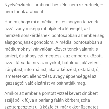
Nyelvészkedni, arabusul beszélni nem szeretnék; –
nem tudok arabusul.
Hanem, hogy mi a média, mit és hogyan tesznek
azzá, vagy miképp rabolják el a lényegét, azt
nemzeti sorskérdésnek, pontosabban az emberiség
alapgondjának gondolom. A média, pontosabban a
médiumok nyilvánvalóan közvetítenek valamit, s
amiért, és ahogy ezt megteszik az emberek között,
azzal társadalmi viszonyokat, hatalmat, alávetést,
irányítást, informálást, akaratképzést, oktatást, új
ismereteket, ellenőrzést, avagy éppenséggel az
igazságtól való elzárást valósíthatják meg.
Amikor az ember a porított vízzel kevert cinóbert
szájából kifújva a barlang falán körberajzolta
szétterpesztett ujjú kézfejét, már akkor üzenetet