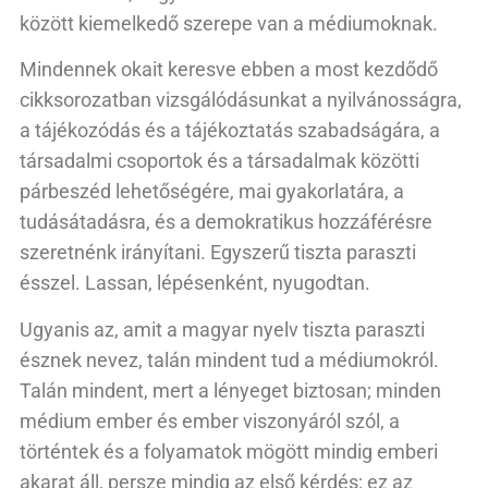
között kiemelkedő szerepe van a médiumoknak.
Mindennek okait keresve ebben a most kezdődő
cikksorozatban vizsgálódásunkat a nyilvánosságra,
a tájékozódás és a tájékoztatás szabadságára, a
társadalmi csoportok és a társadalmak közötti
párbeszéd lehetőségére, mai gyakorlatára, a
tudásátadásra, és a demokratikus hozzáférésre
szeretnénk irányítani. Egyszerű tiszta paraszti
ésszel. Lassan, lépésenként, nyugodtan.
Ugyanis az, amit a magyar nyelv tiszta paraszti
észnek nevez, talán mindent tud a médiumokról.
Talán mindent, mert a lényeget biztosan; minden
médium ember és ember viszonyáról szól, a
történtek és a folyamatok mögött mindig emberi
akarat áll, persze mindig az első kérdés; ez az