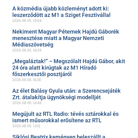
A közmédia újabb közleményt adott ki:
leszerződött az M1 a Sziget Fesztivállal
2026.08.05.
19:04
Nekiment Magyar Péternek Hajdú Gáborék
menesztése miatt a Magyar Nemzeti
Médiaszövetség
2026.08.05.
18:29
„Megaláztak!” – Megszólalt Hajdú Gábor, akit
24 óra alatt kirúgtak az M1 Híradó
főszerkesztői posztjáról
2026.08.05.
16:30
Az élet Balásy Gyula után: a Szerencsejáték
Zrt. átalakítja ügynökségi modelljét
2026.08.05.
14:49
Megújult az RTL Radio: tévés sztárokkal és
ismert műsorokkal erősítene az RTL
2026.08.05.
13:31
Siklósi Beatrix keményen beleszállt a