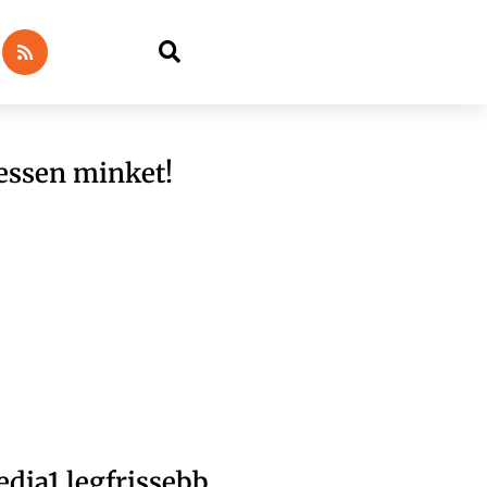
essen minket!
dia1 legfrissebb