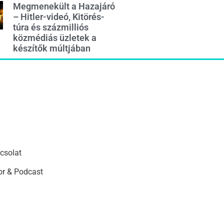
Megmenekült a Hazajáró
– Hitler-videó, Kitörés-
túra és százmilliós
közmédiás üzletek a
készítők múltjában
csolat
r & Podcast