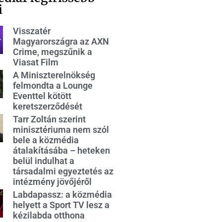
i
Visszatér
Magyarországra az AXN
Crime, megszűnik a
Viasat Film
A Miniszterelnökség
felmondta a Lounge
Eventtel kötött
keretszerződését
Tarr Zoltán szerint
minisztériuma nem szól
bele a közmédia
átalakításába – heteken
belül indulhat a
társadalmi egyeztetés az
intézmény jövőjéről
Labdapassz: a közmédia
helyett a Sport TV lesz a
kézilabda otthona