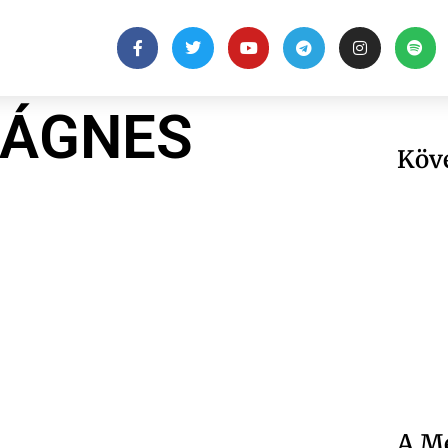
 ÁGNES
Köv
A Me