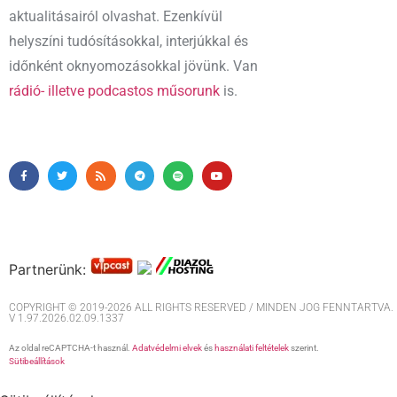
aktualitásairól olvashat. Ezenkívül
helyszíni tudósításokkal, interjúkkal és
időnként oknyomozásokkal jövünk. Van
rádió- illetve podcastos műsorunk
is.
Partnerünk:
COPYRIGHT © 2019-2026 ALL RIGHTS RESERVED / MINDEN JOG FENNTARTVA. M
V 1.97.2026.02.09.1337
Az oldal reCAPTCHA-t használ.
Adatvédelmi elvek
és
használati feltételek
szerint.
Sütibeállítások