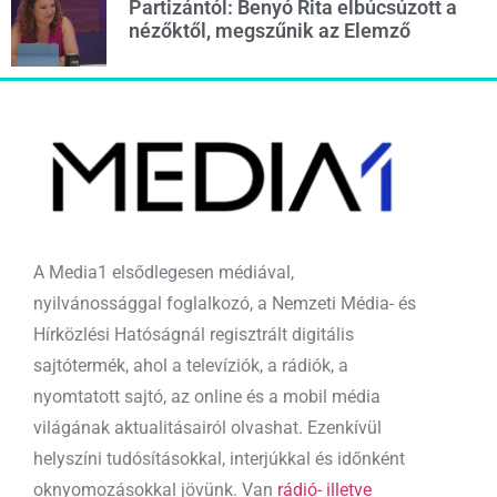
Partizántól: Benyó Rita elbúcsúzott a
nézőktől, megszűnik az Elemző
A Media1 elsődlegesen médiával,
nyilvánossággal foglalkozó, a Nemzeti Média- és
Hírközlési Hatóságnál regisztrált digitális
sajtótermék, ahol a televíziók, a rádiók, a
nyomtatott sajtó, az online és a mobil média
világának aktualitásairól olvashat. Ezenkívül
helyszíni tudósításokkal, interjúkkal és időnként
oknyomozásokkal jövünk. Van
rádió- illetve