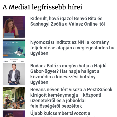
A Media1 legfrissebb hírei
Kiderült, hová igazol Benyó Rita és
Sashegyi Zsófia a Válasz Online-tól
Nyomozást indított az NNI a kormány
feljelentése alapján a veglegestorles.hu
ügyében
Bodacz Balázs megúszhatja a Hajdú
Gábor-ügyet? Hat napja hallgat a
közmédia a kinevezési botrány
ügyében
Revans néven tért vissza a PestiSrácok
kirúgott keménymagja – központi
üzenetekről és a jobboldal
felelősségéről beszéltek
Újabb kulcsember távozott a