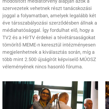
módosított médiatörvény alapján azok a
szervezetek vehetnek részt tanácskozási
joggal a folyamatban, amelyek legalább két
éve társszabályozási szerződésben állnak a
médiahatósággal. Így fordulhat elő, hogy a
TV2 és a HírTV érdekei a tévétársaságokat
tömörítő MEME-n keresztül intézményesen
megjelenhetnek a kiválasztás során, míg a
több mint 2.500 újságírót képviselő MÚOSZ
véleményének nincs hasonló fóruma.