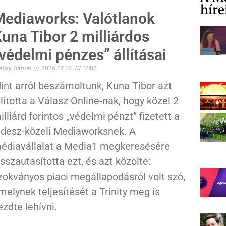
híre
ediaworks: Valótlanok
una Tibor 2 milliárdos
védelmi pénzes” állításai
alay Dániel
2026.07.16.
12:02
int arról beszámoltunk, Kuna Tibor azt
llította a Válasz Online-nak, hogy közel 2
illiárd forintos „védelmi pénzt” fizetett a
idesz-közeli Mediaworksnek. A
édiavállalat a Media1 megkeresésére
isszautasította ezt, és azt közölte:
zokványos piaci megállapodásról volt szó,
melynek teljesítését a Trinity meg is
ezdte lehívni.