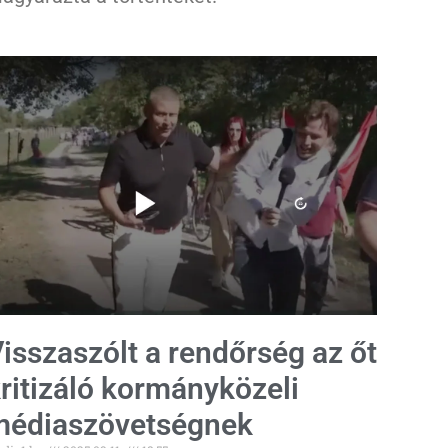
isszaszólt a rendőrség az őt
ritizáló kormányközeli
médiaszövetségnek