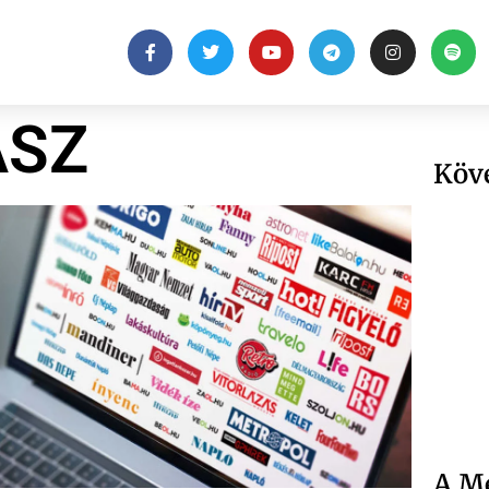
ASZ
Köv
A Me