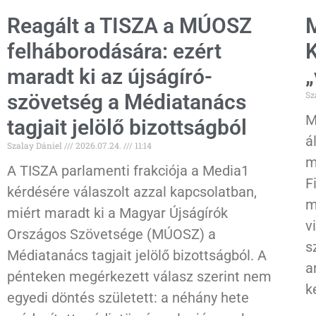
Reagált a TISZA a MÚOSZ
M
felháborodására: ezért
K
maradt ki az újságíró-
„
Sz
szövetség a Médiatanács
M
tagjait jelölő bizottságból
á
Szalay Dániel
2026.07.24.
11:14
m
A TISZA parlamenti frakciója a Media1
F
kérdésére válaszolt azzal kapcsolatban,
m
miért maradt ki a Magyar Újságírók
v
Országos Szövetsége (MÚOSZ) a
s
Médiatanács tagjait jelölő bizottságból. A
a
pénteken megérkezett válasz szerint nem
k
egyedi döntés született: a néhány hete