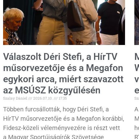
Válaszolt Déri Stefi, a HírTV
M
műsorvezetője és a Megafon
W
egykori arca, miért szavazott
v
az MSÚSZ közgyűlésén
e
Szalay Dániel
2026.07.10.
17:35
Sz
Többen furcsállották, hogy Déri Stefi, a
A
HírTV műsorvezetője és a Megafon korábbi,
M
Fidesz-közeli véleményvezére is részt vett
h
a Magyar Sportújságírók Szövetsége
R