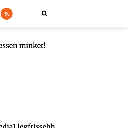
essen minket!
dia1 legfrissebb