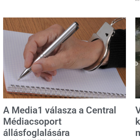
A Media1 válasza a Central
V
Médiacsoport
k
állásfoglalására