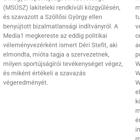
(MSÚSZ) lakiteleki rendkívüli közgyűlésén,
m
és szavazott a Szöllősi György ellen
t
benyújtott bizalmatlansági indítványról. A
v
Media1 megkereste az eddig politikai
c
véleményvezérként ismert Déri Stefit, aki
a
elmondta, mióta tagja a szervezetnek,
p
milyen sportújságírói tevékenységet végez,
W
és miként értékeli a szavazás
W
végeredményét.
W
e
k
m
é
i
m