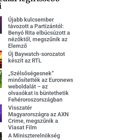
i
Újabb kulcsember
távozott a Partizántól:
Benyó Rita elbúcsúzott a
nézőktől, megszűnik az
Elemző
Új Baywatch-sorozatot
készít az RTL
„Szélsőségesnek”
minősítették az Euronews
weboldalát – az
olvasókat is büntethetik
Fehéroroszországban
Visszatér
Magyarországra az AXN
Crime, megszűnik a
Viasat Film
A Miniszterelnökség