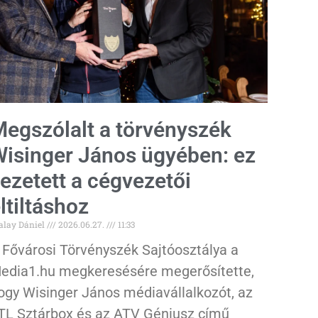
egszólalt a törvényszék
isinger János ügyében: ez
ezetett a cégvezetői
ltiltáshoz
alay Dániel
2026.06.27.
11:33
 Fővárosi Törvényszék Sajtóosztálya a
edia1.hu megkeresésére megerősítette,
ogy Wisinger János médiavállalkozót, az
TL Sztárbox és az ATV Géniusz című