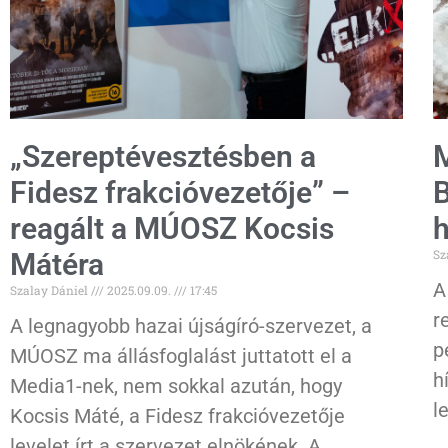
„Szereptévesztésben a
M
Fidesz frakcióvezetője” –
B
reagált a MÚOSZ Kocsis
h
Sz
Mátéra
A
Szalay Dániel
2025.09.09.
17:45
r
A legnagyobb hazai újságíró-szervezet, a
p
MÚOSZ ma állásfoglalást juttatott el a
h
Media1-nek, nem sokkal azután, hogy
l
Kocsis Máté, a Fidesz frakcióvezetője
levelet írt a szervezet elnökének. A