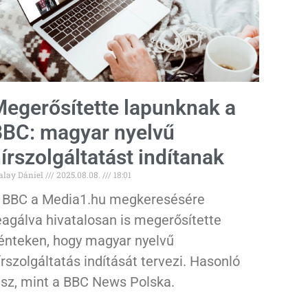
egerősítette lapunknak a
BC: magyar nyelvű
írszolgáltatást indítanak
alay Dániel
2025.08.08.
18:01
 BBC a Media1.hu megkeresésére
eagálva hivatalosan is megerősítette
énteken, hogy magyar nyelvű
írszolgáltatás indítását tervezi. Hasonló
esz, mint a BBC News Polska.