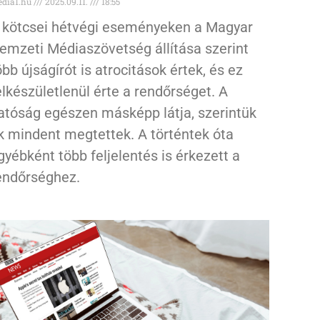
dia1.hu
2025.09.11.
18:55
 kötcsei hétvégi eseményeken a Magyar
emzeti Médiaszövetség állítása szerint
öbb újságírót is atrocitások értek, és ez
elkészületlenül érte a rendőrséget. A
atóság egészen másképp látja, szerintük
k mindent megtettek. A történtek óta
gyébként több feljelentés is érkezett a
endőrséghez.