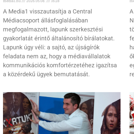
media1.hu
2026.05.08.
16:28
me
A Media1 visszautasítja a Central
A
Médiacsoport állásfoglalásában
N
megfogalmazott, lapunk szerkesztési
t
gyakorlatát érintő általánosító bírálatokat.
f
Lapunk úgy véli: a sajtó, az újságírók
h
feladata nem az, hogy a médiavállalatok
ő
kommunikációs komfortérzetéhez igazítsa
e
a közérdekű ügyek bemutatását.
r