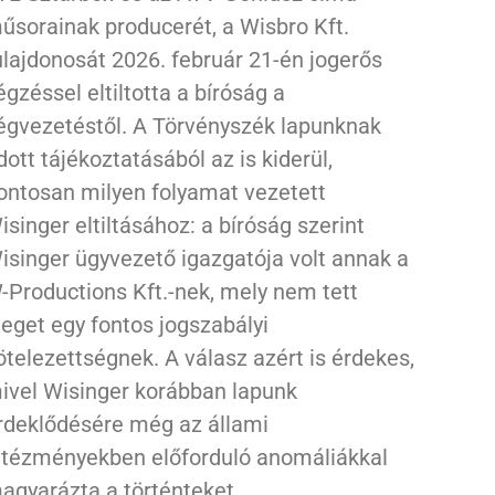
űsorainak producerét, a Wisbro Kft.
ulajdonosát 2026. február 21-én jogerős
égzéssel eltiltotta a bíróság a
égvezetéstől. A Törvényszék lapunknak
dott tájékoztatásából az is kiderül,
ontosan milyen folyamat vezetett
isinger eltiltásához: a bíróság szerint
isinger ügyvezető igazgatója volt annak a
-Productions Kft.-nek, mely nem tett
leget egy fontos jogszabályi
ötelezettségnek. A válasz azért is érdekes,
ivel Wisinger korábban lapunk
rdeklődésére még az állami
ntézményekben előforduló anomáliákkal
agyarázta a történteket.