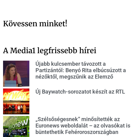
Kövessen minket!
A Media1 legfrissebb hírei
Újabb kulcsember távozott a
Partizántól: Benyó Rita elbúcsúzott a
nézőktől, megszűnik az Elemző
Új Baywatch-sorozatot készít az RTL
„Szélsőségesnek” minősítették az
Euronews weboldalát – az olvasókat is
büntethetik Fehéroroszországban