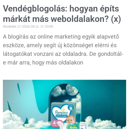
Vendégblogolás: hogyan építs
márkát más weboldalakon? (x)
Hirdetés
2026.06.11.
20:50
A blogírás az online marketing egyik alapvető
eszköze, amely segít új közönséget elérni és
látogatókat vonzani az oldaladra. De gondoltál-
e már arra, hogy más oldalakon