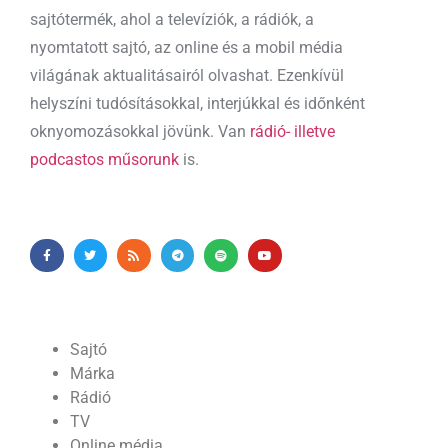
sajtótermék, ahol a televíziók, a rádiók, a
nyomtatott sajtó, az online és a mobil média
világának aktualitásairól olvashat. Ezenkívül
helyszíni tudósításokkal, interjúkkal és időnként
oknyomozásokkal jövünk. Van
rádió- illetve
podcastos műsorunk
is.
Sajtó
Márka
Rádió
TV
Online média