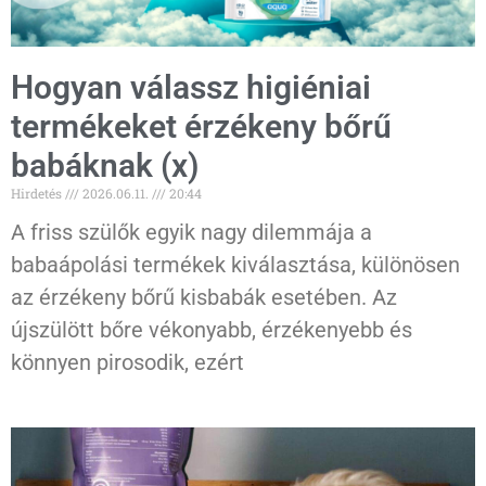
Hogyan válassz higiéniai
termékeket érzékeny bőrű
babáknak (x)
Hirdetés
2026.06.11.
20:44
A friss szülők egyik nagy dilemmája a
babaápolási termékek kiválasztása, különösen
az érzékeny bőrű kisbabák esetében. Az
újszülött bőre vékonyabb, érzékenyebb és
könnyen pirosodik, ezért