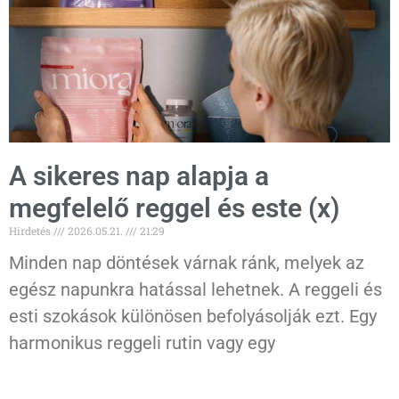
A sikeres nap alapja a
megfelelő reggel és este (x)
Hirdetés
2026.05.21.
21:29
Minden nap döntések várnak ránk, melyek az
egész napunkra hatással lehetnek. A reggeli és
esti szokások különösen befolyásolják ezt. Egy
harmonikus reggeli rutin vagy egy