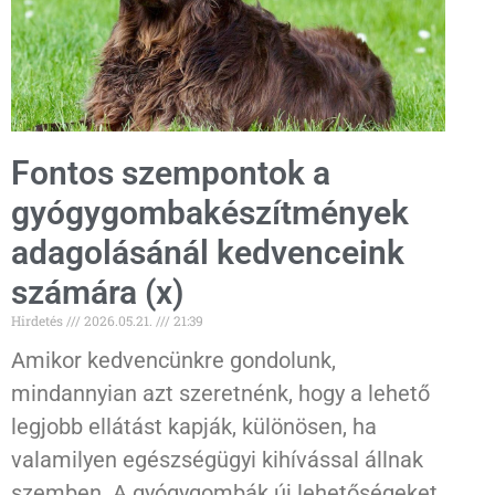
Fontos szempontok a
gyógygombakészítmények
adagolásánál kedvenceink
számára (x)
Hirdetés
2026.05.21.
21:39
Amikor kedvencünkre gondolunk,
mindannyian azt szeretnénk, hogy a lehető
legjobb ellátást kapják, különösen, ha
valamilyen egészségügyi kihívással állnak
szemben. A gyógygombák új lehetőségeket