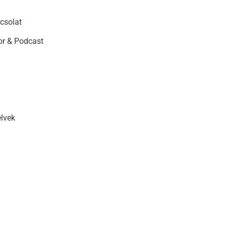
csolat
r & Podcast
elvek