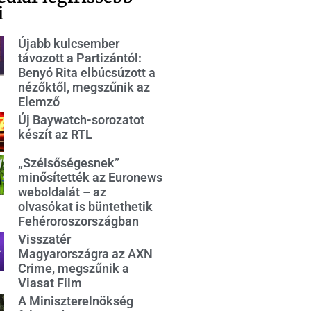
i
Újabb kulcsember
távozott a Partizántól:
Benyó Rita elbúcsúzott a
nézőktől, megszűnik az
Elemző
Új Baywatch-sorozatot
készít az RTL
„Szélsőségesnek”
minősítették az Euronews
weboldalát – az
olvasókat is büntethetik
Fehéroroszországban
Visszatér
Magyarországra az AXN
Crime, megszűnik a
Viasat Film
A Miniszterelnökség