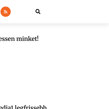
essen minket!
dia1 legfrissebb