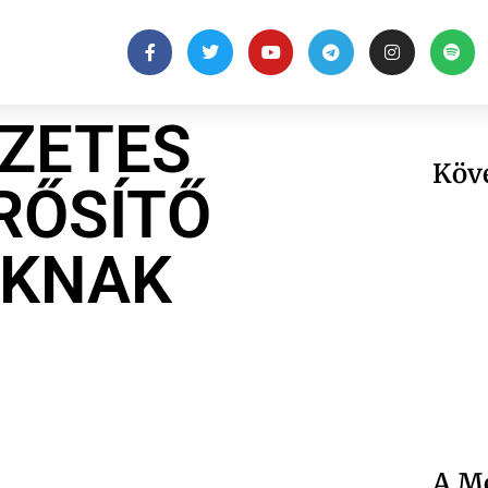
ZETES
Köv
RŐSÍTŐ
OKNAK
A Me