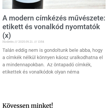
A modern címkézés művészete:
etikett és vonalkód nyomtatók
(x)
Hirdetés
2025.09.21.
13:54
Talán eddig nem is gondoltunk bele abba, hogy
a címkék nélkül könnyen káosz uralkodhatna el
a mindennapokban. Az öntapadó címkék,
etikettek és vonalkódok olyan néma
Kövessen minket!