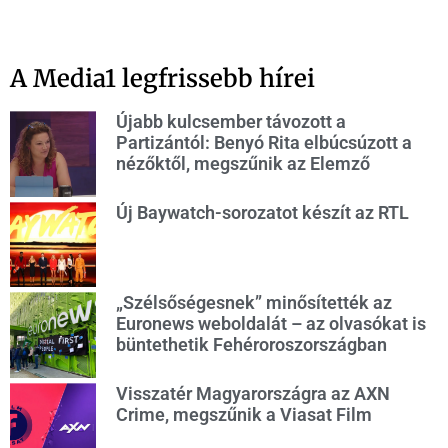
A Media1 legfrissebb hírei
Újabb kulcsember távozott a
Partizántól: Benyó Rita elbúcsúzott a
nézőktől, megszűnik az Elemző
Új Baywatch-sorozatot készít az RTL
„Szélsőségesnek” minősítették az
Euronews weboldalát – az olvasókat is
büntethetik Fehéroroszországban
Visszatér Magyarországra az AXN
Crime, megszűnik a Viasat Film