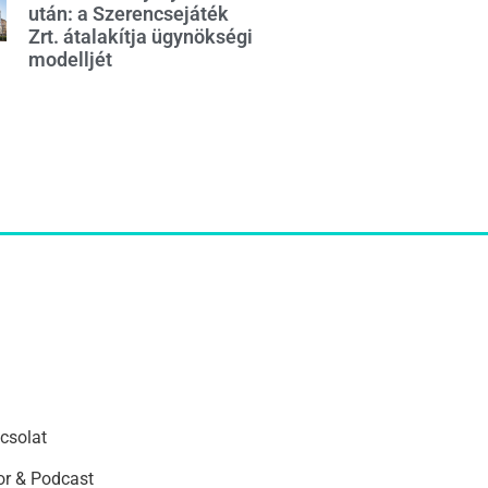
után: a Szerencsejáték
Zrt. átalakítja ügynökségi
modelljét
csolat
r & Podcast