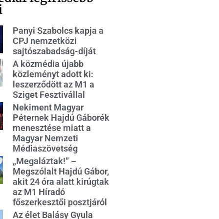
i
Panyi Szabolcs kapja a
CPJ nemzetközi
sajtószabadság-díját
A közmédia újabb
közleményt adott ki:
leszerződött az M1 a
Sziget Fesztivállal
Nekiment Magyar
Péternek Hajdú Gáborék
menesztése miatt a
Magyar Nemzeti
Médiaszövetség
„Megaláztak!” –
Megszólalt Hajdú Gábor,
akit 24 óra alatt kirúgtak
az M1 Híradó
főszerkesztői posztjáról
Az élet Balásy Gyula