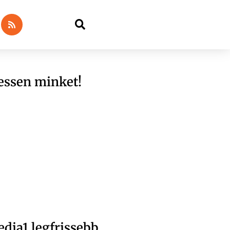
essen minket!
dia1 legfrissebb