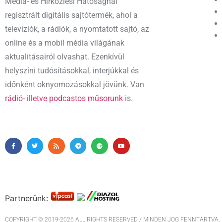
Média- és Hírközlési Hatóságnál
regisztrált digitális sajtótermék, ahol a
televíziók, a rádiók, a nyomtatott sajtó, az
online és a mobil média világának
aktualitásairól olvashat. Ezenkívül
helyszíni tudósításokkal, interjúkkal és
időnként oknyomozásokkal jövünk. Van
rádió- illetve podcastos műsorunk
is.
Partnerünk:
COPYRIGHT © 2019-2026 ALL RIGHTS RESERVED / MINDEN JOG FENNTARTVA. M