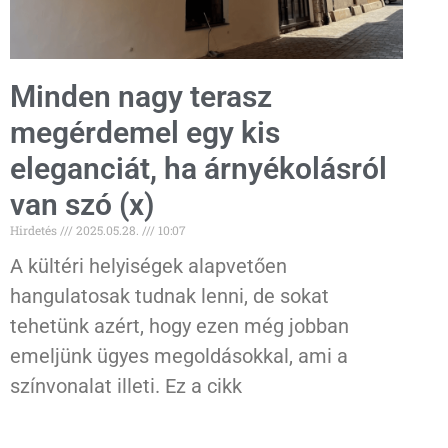
Minden nagy terasz
megérdemel egy kis
eleganciát, ha árnyékolásról
van szó (x)
Hirdetés
2025.05.28.
10:07
A kültéri helyiségek alapvetően
hangulatosak tudnak lenni, de sokat
tehetünk azért, hogy ezen még jobban
emeljünk ügyes megoldásokkal, ami a
színvonalat illeti. Ez a cikk