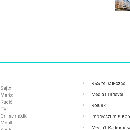
RSS feliratkozás
Sajtó
Media1 Hírlevél
Márka
Rádió
Rólunk
TV
Online média
Impresszum & Kap
Mobil
Media1 Rádióműso
Karrier