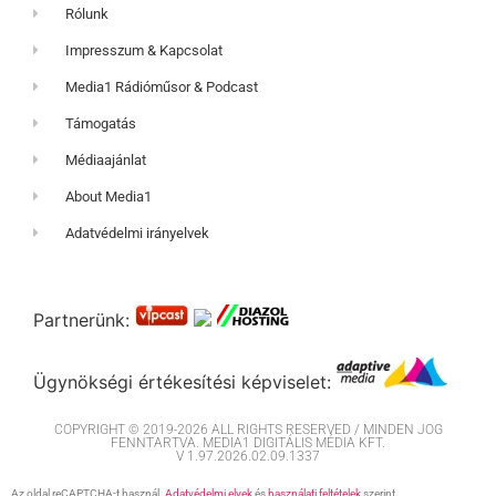
Rólunk
Impresszum & Kapcsolat
Media1 Rádióműsor & Podcast
Támogatás
Médiaajánlat
About Media1
Adatvédelmi irányelvek
Partnerünk:
Ügynökségi értékesítési képviselet:
COPYRIGHT © 2019-2026 ALL RIGHTS RESERVED / MINDEN JOG
FENNTARTVA. MEDIA1 DIGITÁLIS MÉDIA KFT.
V 1.97.2026.02.09.1337
Az oldal reCAPTCHA-t használ.
Adatvédelmi elvek
és
használati feltételek
szerint.