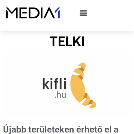
A Media1 médiaajánlata politikai hirdetőknek– országgyűlési választás 2026
TELKI
Újabb területeken érhető el a