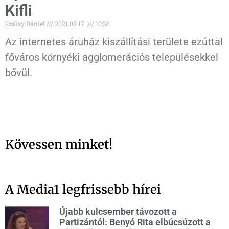
Kifli
Szalay Dániel
2021.08.17.
10:34
Az internetes áruház kiszállítási területe ezúttal
főváros környéki agglomerációs településekkel
bővül.
Kövessen minket!
A Media1 legfrissebb hírei
Újabb kulcsember távozott a
Partizántól: Benyó Rita elbúcsúzott a