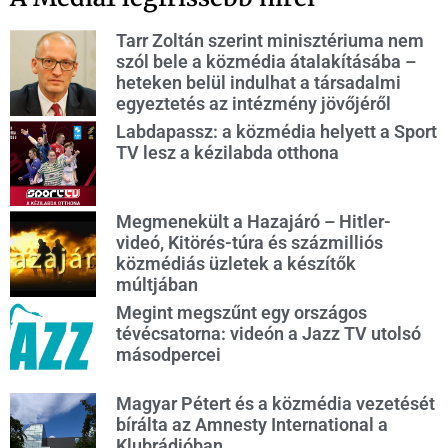
Tarr Zoltán szerint minisztériuma nem
szól bele a közmédia átalakításába –
heteken belül indulhat a társadalmi
egyeztetés az intézmény jövőjéről
Labdapassz: a közmédia helyett a Sport
TV lesz a kézilabda otthona
Megmenekült a Hazajáró – Hitler-
videó, Kitörés-túra és százmilliós
közmédiás üzletek a készítők
múltjában
Megint megszűnt egy országos
tévécsatorna: videón a Jazz TV utolsó
másodpercei
Magyar Pétert és a közmédia vezetését
bírálta az Amnesty International a
Klubrádióban