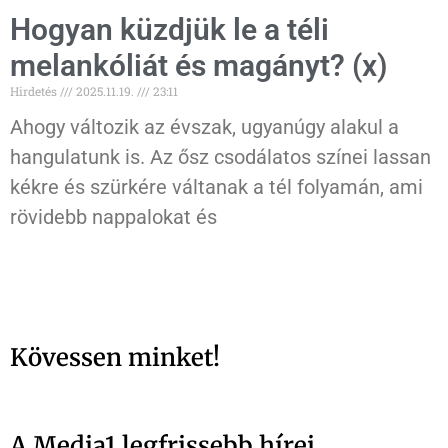
Hogyan küzdjük le a téli
melankóliát és magányt? (x)
Hirdetés
2025.11.19.
23:11
Ahogy változik az évszak, ugyanúgy alakul a
hangulatunk is. Az ősz csodálatos színei lassan
kékre és szürkére váltanak a tél folyamán, ami
rövidebb nappalokat és
Kövessen minket!
A Media1 legfrissebb hírei