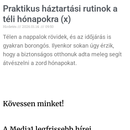
Praktikus háztartási rutinok a
téli hónapokra (x)
Hirdetés
2026.01.14.
09:50
Télen a nappalok rövidek, és az időjárás is
gyakran borongós. Ilyenkor sokan úgy érzik,
hogy a biztonságos otthonuk adta meleg segít
átvészelni a zord hónapokat.
Kövessen minket!
A Media1 legfrissebb hírei