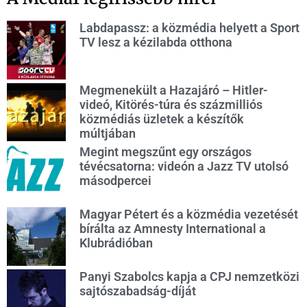
Labdapassz: a közmédia helyett a Sport
TV lesz a kézilabda otthona
Megmenekült a Hazajáró – Hitler-
videó, Kitörés-túra és százmilliós
közmédiás üzletek a készítők
múltjában
Megint megszűnt egy országos
tévécsatorna: videón a Jazz TV utolsó
másodpercei
Magyar Pétert és a közmédia vezetését
bírálta az Amnesty International a
Klubrádióban
Panyi Szabolcs kapja a CPJ nemzetközi
sajtószabadság-díját