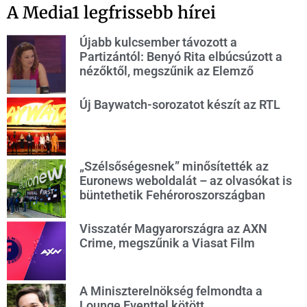
A Media1 legfrissebb hírei
Újabb kulcsember távozott a
Partizántól: Benyó Rita elbúcsúzott a
nézőktől, megszűnik az Elemző
Új Baywatch-sorozatot készít az RTL
„Szélsőségesnek” minősítették az
Euronews weboldalát – az olvasókat is
büntethetik Fehéroroszországban
Visszatér Magyarországra az AXN
Crime, megszűnik a Viasat Film
A Miniszterelnökség felmondta a
Lounge Eventtel kötött