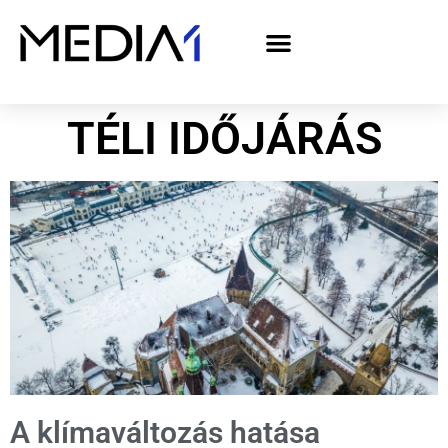
A Media1 médiaajánlata politikai hirdetőknek– országgyűlési választás 2026
TÉLI IDŐJÁRÁS
A klímaváltozás hatása