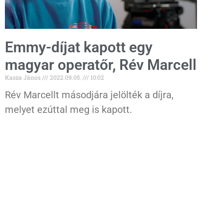
Emmy-díjat kapott egy
magyar operatőr, Rév Marcell
Kasza János
2022.09.05.
10:02
Rév Marcellt másodjára jelölték a díjra,
melyet ezúttal meg is kapott.