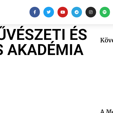
ŰVÉSZETI ÉS
Köv
 AKADÉMIA
A Me