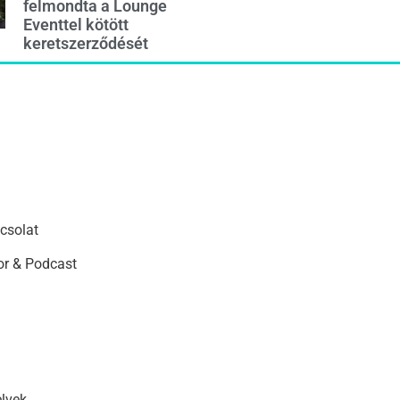
felmondta a Lounge
Eventtel kötött
keretszerződését
csolat
r & Podcast
elvek