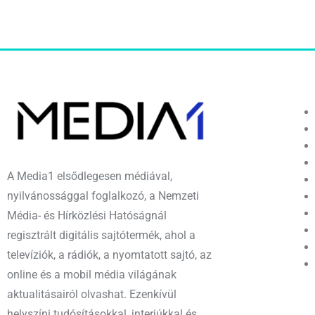
A Media1 elsődlegesen médiával,
nyilvánossággal foglalkozó, a Nemzeti
Média- és Hírközlési Hatóságnál
regisztrált digitális sajtótermék, ahol a
televíziók, a rádiók, a nyomtatott sajtó, az
online és a mobil média világának
aktualitásairól olvashat. Ezenkívül
helyszíni tudósításokkal, interjúkkal és