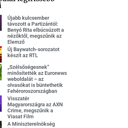
i
Újabb kulcsember
távozott a Partizántól:
Benyó Rita elbúcsúzott a
nézőktől, megszűnik az
Elemző
Új Baywatch-sorozatot
készít az RTL
„Szélsőségesnek”
minősítették az Euronews
weboldalát – az
olvasókat is büntethetik
Fehéroroszországban
Visszatér
Magyarországra az AXN
Crime, megszűnik a
Viasat Film
A Miniszterelnökség