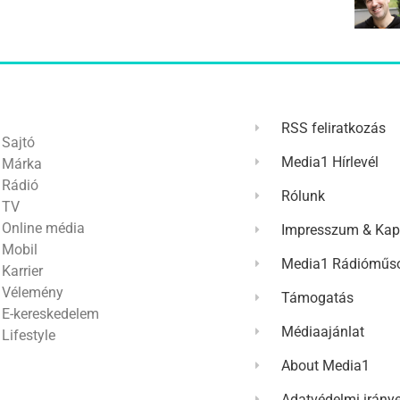
RSS feliratkozás
Sajtó
Media1 Hírlevél
Márka
Rádió
Rólunk
TV
Online média
Impresszum & Kap
Mobil
Media1 Rádióműso
Karrier
Vélemény
Támogatás
E-kereskedelem
Médiaajánlat
Lifestyle
About Media1
Adatvédelmi irány