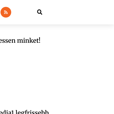
essen minket!
dia1 legfrissebb