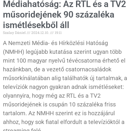
Médiahatóság: Az RTL és a TV2
műsoridejének 90 százaléka
ismétlésekből áll
Szalay Dániel
2024.12.10.
19:11
A Nemzeti Média- és Hírközlési Hatóság
(NMHH) legújabb kutatása szerint ugyan több
mint 100 magyar nyelvű tévécsatorna érhető el
hazánkban, de a vezető csatornacsaládok
műsorkínálatában alig találhatók új tartalmak, a
televíziók nagyon gyakran adnak ismétléseket:
olyannyira, hogy még az RTL és a TV2
műsoridejének is csupán 10 százaléka friss
tartalom. Az NMHH szerint ez is hozzájárul
ahhoz, hogy sok fiatal elfordult a televízióktól a
streaming felé.