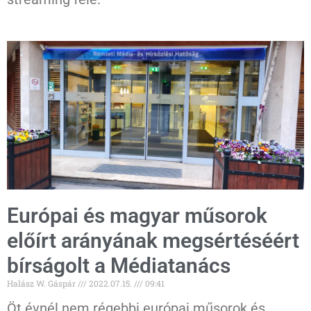
Európai és magyar műsorok
előírt arányának megsértéséért
bírságolt a Médiatanács
Halász W. Gáspár
2022.07.15.
09:41
Öt évnél nem régebbi európai műsorok és