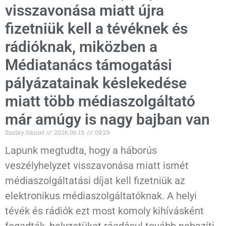
visszavonása miatt újra
fizetniük kell a tévéknek és
rádióknak, miközben a
Médiatanács támogatási
pályázatainak késlekedése
miatt több médiaszolgáltató
már amúgy is nagy bajban van
Szalay Dániel
2026.06.13.
09:29
Lapunk megtudta, hogy a háborús
veszélyhelyzet visszavonása miatt ismét
médiaszolgáltatási díjat kell fizetniük az
elektronikus médiaszolgáltatóknak. A helyi
tévék és rádiók ezt most komoly kihívásként