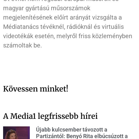
magyar gyártású műsorszámok
megjelenítésének előírt arányát vizsgálta a
Médiatanács tévéknél, rádióknál és virtuális
videotékák esetén, melyről friss közleményben
számoltak be.
Kövessen minket!
A Media1 legfrissebb hírei
Újabb kulcsember távozott a
Partizántól: Benyó Rita elbúcsúzott a