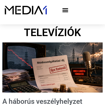
A Media1 médiaajánlata politikai hirdetőknek– országgyűlési választás 2026
TELEVÍZIÓK
A háborús veszélyhelyzet