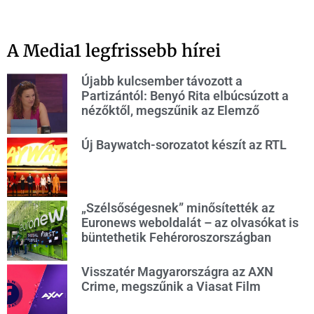
A Media1 legfrissebb hírei
Újabb kulcsember távozott a
Partizántól: Benyó Rita elbúcsúzott a
nézőktől, megszűnik az Elemző
Új Baywatch-sorozatot készít az RTL
„Szélsőségesnek” minősítették az
Euronews weboldalát – az olvasókat is
büntethetik Fehéroroszországban
Visszatér Magyarországra az AXN
Crime, megszűnik a Viasat Film