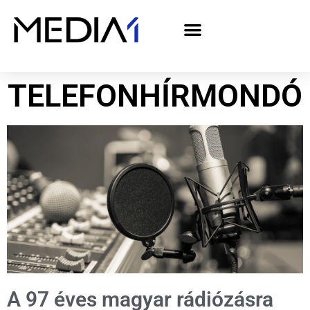
A Media1 médiaajánlata politikai hirdetőknek– országgyűlési választás 2026
TELEFONHÍRMONDÓ
A 97 éves magyar rádiózásra