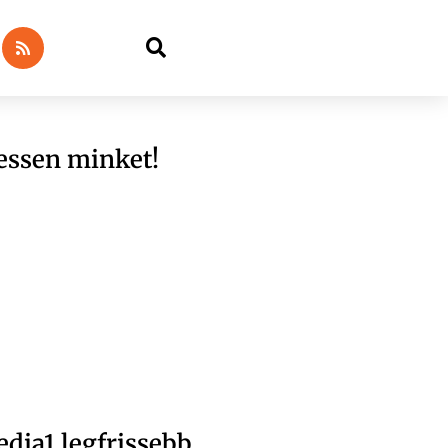
essen minket!
dia1 legfrissebb