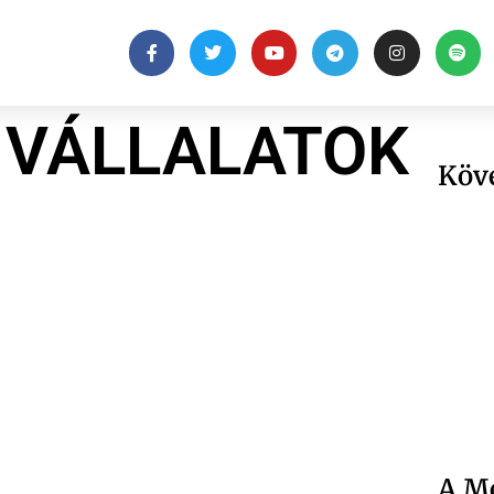
 VÁLLALATOK
Köv
A Me