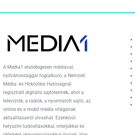
A Media1 elsődlegesen médiával,
nyilvánossággal foglalkozó, a Nemzeti
Média- és Hírközlési Hatóságnál
regisztrált digitális sajtótermék, ahol a
televíziók, a rádiók, a nyomtatott sajtó, az
online és a mobil média világának
aktualitásairól olvashat. Ezenkívül
helyszíni tudósításokkal, interjúkkal és
időnként oknyomozásokkal jövünk. Van