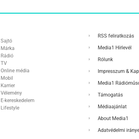
RSS feliratkozás
Sajtó
Media1 Hírlevél
Márka
Rádió
Rólunk
TV
Online média
Impresszum & Kap
Mobil
Media1 Rádióműso
Karrier
Vélemény
Támogatás
E-kereskedelem
Médiaajánlat
Lifestyle
About Media1
Adatvédelmi irány