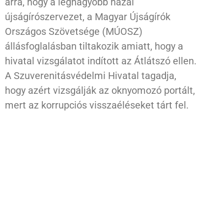
arra, hogy a legnagyobb hazai
újságírószervezet, a Magyar Újságírók
Országos Szövetsége (MÚOSZ)
állásfoglalásban tiltakozik amiatt, hogy a
hivatal vizsgálatot indított az Átlátszó ellen.
A Szuverenitásvédelmi Hivatal tagadja,
hogy azért vizsgálják az oknyomozó portált,
mert az korrupciós visszaéléseket tárt fel.