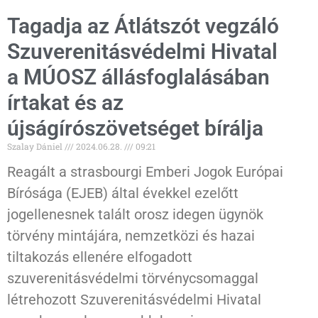
Tagadja az Átlátszót vegzáló
Szuverenitásvédelmi Hivatal
a MÚOSZ állásfoglalásában
írtakat és az
újságírószövetséget bírálja
Szalay Dániel
2024.06.28.
09:21
Reagált a strasbourgi Emberi Jogok Európai
Bírósága (EJEB) által évekkel ezelőtt
jogellenesnek talált orosz idegen ügynök
törvény mintájára, nemzetközi és hazai
tiltakozás ellenére elfogadott
szuverenitásvédelmi törvénycsomaggal
létrehozott Szuverenitásvédelmi Hivatal