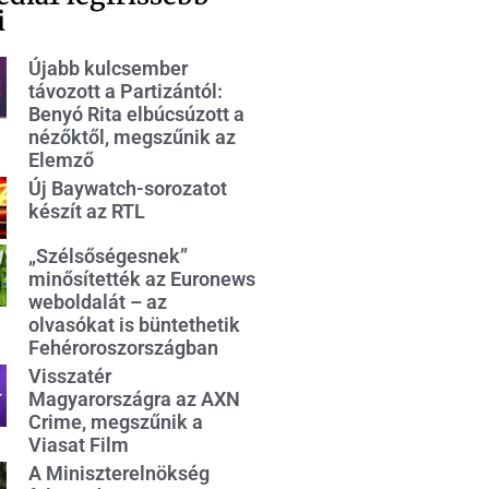
i
Újabb kulcsember
távozott a Partizántól:
Benyó Rita elbúcsúzott a
nézőktől, megszűnik az
Elemző
Új Baywatch-sorozatot
készít az RTL
„Szélsőségesnek”
minősítették az Euronews
weboldalát – az
olvasókat is büntethetik
Fehéroroszországban
Visszatér
Magyarországra az AXN
Crime, megszűnik a
Viasat Film
A Miniszterelnökség