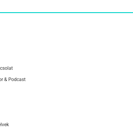
csolat
r & Podcast
elvek